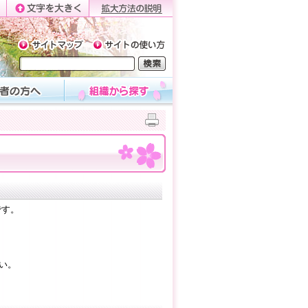
です。
い。