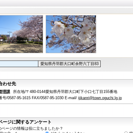
真
愛知県丹羽郡大口町余野六丁目83
合わせ先
管理課
所在地/〒480-0144愛知県丹羽郡大口町下小口七丁目155番地
/0587-95-1615 FAX/0587-95-1030 E-mail/
ijikanri@town.oguchi.lg.jp
ページに関するアンケート
のページの情報は役に立ちましたか？