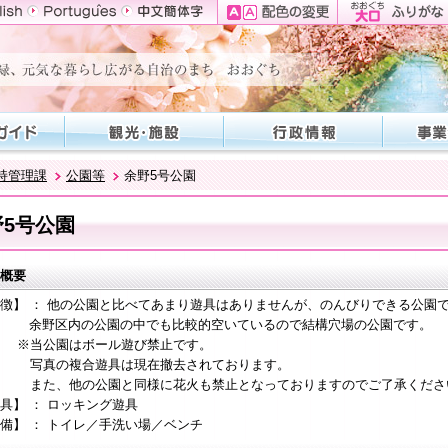
持管理課
公園等
余野5号公園
野5号公園
概要
徴】 ： 他の公園と比べてあまり遊具はありませんが、のんびりできる公園
区内の公園の中でも比較的空いているので結構穴場の公園です。
公園はボール遊び禁止です。
の複合遊具は現在撤去されております。
、他の公園と同様に花火も禁止となっておりますのでご了承くださ
具】 ： ロッキング遊具
備】 ： トイレ／手洗い場／ベンチ