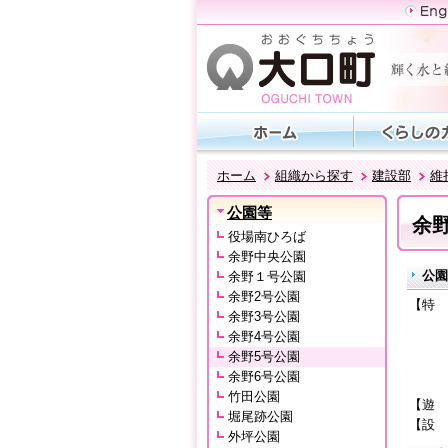
ホーム
組織から探す
建設部
維
公園等
余
役場南ひろば
余野中央公園
公園
余野１号公園
余野2号公園
【特 
余野3号公園
余野
余野4号公園
※当
余野5号公園
写真
余野6号公園
また
竹田公園
【遊 
堀尾跡公園
【設 
外坪公園