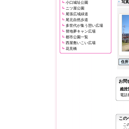
写
小口城址公園
ニツ屋公園
尾張広域緑道
尾北自然歩道
多世代が集う憩い広場
替地夢キャン広場
都市公園一覧
西屋敷いこい広場
花見橋
住所
お問
維持
電話番号
この
こ