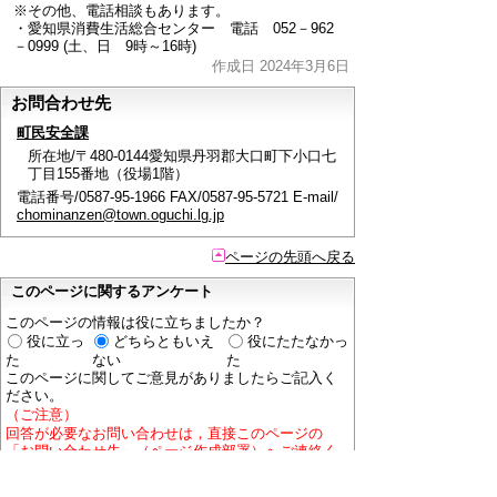
※その他、電話相談もあります。
・愛知県消費生活総合センター 電話 052－962
－0999 (土、日 9時～16時)
作成日 2024年3月6日
お問合わせ先
町民安全課
所在地/〒480-0144愛知県丹羽郡大口町下小口七
丁目155番地（役場1階）
電話番号/0587-95-1966 FAX/0587-95-5721 E-mail/
chominanzen@town.oguchi.lg.jp
ページの先頭へ戻る
このページに関するアンケート
このページの情報は役に立ちましたか？
役に立っ
どちらともいえ
役にたたなかっ
た
ない
た
このページに関してご意見がありましたらご記入く
ださい。
（ご注意）
回答が必要なお問い合わせは，直接このページの
「お問い合わせ先」（ページ作成部署）へご連絡く
ださい。（こちらではお受けできません）。
また住所・電話番号などの個人情報は記入しないで