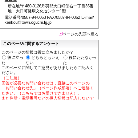
所在地/〒480-0126丹羽郡大口町伝右一丁目35番
地 大口町健康文化センター1階
電話番号/0587-94-0053 FAX/0587-94-0052 E-mail/
kenkou@town.oguchi.lg.jp
ページの先頭へ戻る
このページに関するアンケート
このページの情報は役に立ちましたか？
役に立っ
どちらともいえ
役にたたなかっ
た
ない
た
このページに関してご意見がありましたらご記入く
ださい。
（ご注意）
回答が必要なお問い合わせは，直接このページの
「お問い合わせ先」（ページ作成部署）へご連絡く
ださい。（こちらではお受けできません）。
また住所・電話番号などの個人情報は記入しないで
ください。