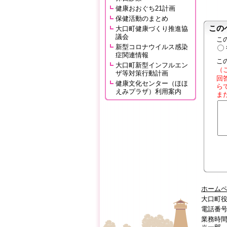
健康おおぐち21計画
保健活動のまとめ
この
大口町健康づくり推進協
議会
こ
新型コロナウイルス感染
症関連情報
こ
大口町新型インフルエン
（
ザ等対策行動計画
回
健康文化センター（ほほ
ら
えみプラザ）利用案内
ま
ホーム
大口町役
電話番号:0
業務時間