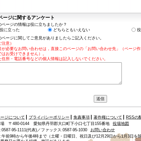
ページに関するアンケート
のページの情報は役に立ちましたか？
役に立った
どちらともいえない
役
のページに関してご意見がありましたらご記入ください。
ご注意）
答が必要なお問い合わせは，直接このページの「お問い合わせ先」（ページ作
ではお受けできません）。
た住所・電話番号などの個人情報は記入しないでください。
ページについて
プライバシーポリシー
免責事項
著作権について
RSSの
場 〒480-0144 愛知県丹羽郡大口町下小口七丁目155番地
役場地図
587-95-1111(代表)／ファックス:0587-95-1030
お問い合わせ
:午前9時から午後4時まで（土曜・日曜日、祝日及び12月29日から1月3日を