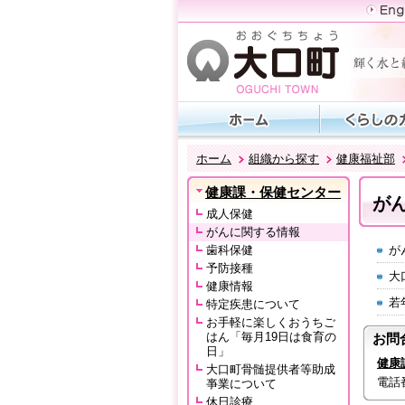
ホーム
組織から探す
健康福祉部
健康課・保健センター
が
成人保健
がんに関する情報
歯科保健
が
予防接種
大
健康情報
若
特定疾患について
お手軽に楽しくおうちご
はん「毎月19日は食育の
お問
日」
健康
大口町骨髄提供者等助成
電話番号
亊業について
休日診療