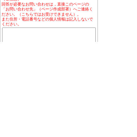
回答が必要なお問い合わせは，直接このページの
「お問い合わせ先」（ページ作成部署）へご連絡く
ださい。（こちらではお受けできません）。
また住所・電話番号などの個人情報は記入しないで
ください。
ホームページについて
プライバシーポリシー
免責
事項
著作権について
RSSの配信説明
大口町役場 〒480-0144 愛知県丹羽郡大口町下小口
七丁目155番地
役場地図
電話番号:0587-95-1111(代表)／ファックス:0587-95-
1030
お問い合わせ
業務時間:午前9時から午後4時まで（土曜・日曜日、祝
日及び12月29日から1月3日を除く）