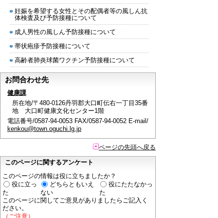
妊娠を希望する女性とその配偶者等の風しん抗
体検査及び予防接種について
成人男性の風しん予防接種について
帯状疱疹予防接種について
高齢者肺炎球菌ワクチン予防接種について
お問合わせ先
健康課
所在地/〒480-0126丹羽郡大口町伝右一丁目35番
地 大口町健康文化センター1階
電話番号/0587-94-0053 FAX/0587-94-0052 E-mail/
kenkou@town.oguchi.lg.jp
ページの先頭へ戻る
このページに関するアンケート
このページの情報は役に立ちましたか？
役に立っ
どちらともいえ
役にたたなかっ
た
ない
た
このページに関してご意見がありましたらご記入く
ださい。
（ご注意）