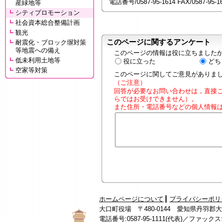
電話番号/0587-95-1614 FAX/0587-95-16
産緑地等
シティプロモーション
社会資本総合整備計画
観光
このページに関するアンケート
耐震化・ブロック塀対策
等地震への備え
このページの情報は役に立ちました
低未利用土地等
役に立った
どち
空家等対策
このページに関してご意見がありま
（ご注意）
回答が必要なお問い合わせは，直接
らではお受けできません）。
また住所・電話番号などの個人情報
ホームページについて
プライバシーポリ
大口町役場 〒480-0144 愛知県丹羽郡
電話番号:0587-95-1111(代表)／ファックス:05