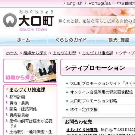
ホーム
組織から探す
まちづくり部
まちづくり推進課
シティプ
シティプロモーション
大口町プロモーションサイト「さく
まちづくり推進課
オンライン会議等用の背景画像配信
都市計画
大口町プロモーション戦略
農地・農業
開発・建築関係
移住・定住支援
農業委員会
蜜蜂の飼育は届出が必要
お問合わせ先
です
まちづくり推進課
所在地/〒480-0
土地取引・地籍調査・生