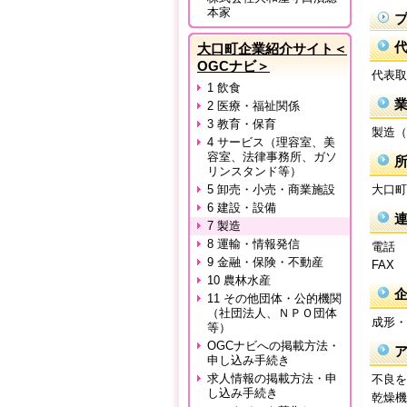
本家
大口町企業紹介サイト＜
OGCナビ＞
代表取
1 飲食
2 医療・福祉関係
3 教育・保育
製造（
4 サービス（理容室、美
容室、法律事務所、ガソ
リンスタンド等）
大口町
5 卸売・小売・商業施設
6 建設・設備
7 製造
8 運輸・情報発信
電話 
9 金融・保険・不動産
FAX
10 農林水産
11 その他団体・公的機関
（社団法人、ＮＰＯ団体
成形・
等）
OGCナビへの掲載方法・
申し込み手続き
求人情報の掲載方法・申
不良を
し込み手続き
乾燥機