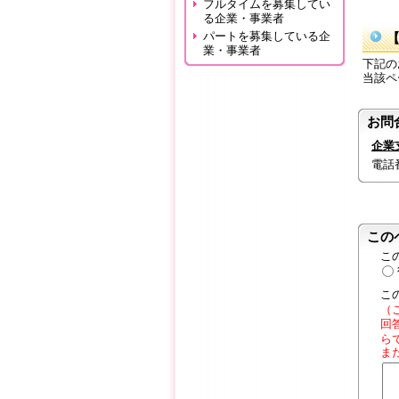
フルタイムを募集してい
る企業・事業者
パートを募集している企
業・事業者
下記の
当該ペ
お問
企業
電話番号
この
こ
こ
（
回
ら
ま