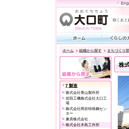
ホーム
組織から探す
まちづくり
株
7 製造
株式会社青山製作所
岩田工機株式会社大口工
場
株式会社岡谷特殊鋼セン
ター
兼房株式会社
株式会社木島工作所