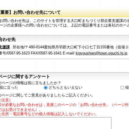
【重要】お問い合わせ先について
お問い合わせ先は、このサイトを管理する大口町まちづくり部企業支援課の
ージの企業様への問い合わせについては、上記の電話番号または各社のホー
合わせ先
支援課
所在地/〒480-0144愛知県丹羽郡大口町下小口七丁目155番地（役場
/0587-95-1623 FAX/0587-95-1641 E-mail/
kigyoushien@town.oguchi.lg.jp
ページに関するアンケート
のページの情報は役に立ちましたか？
役に立った
どちらともいえない
役
のページに関してご意見がありましたらご記入ください。
ご注意）
答が必要なお問い合わせは，直接このページの「お問い合わせ先」（ページ作
ではお受けできません）。
た住所・電話番号などの個人情報は記入しないでください。