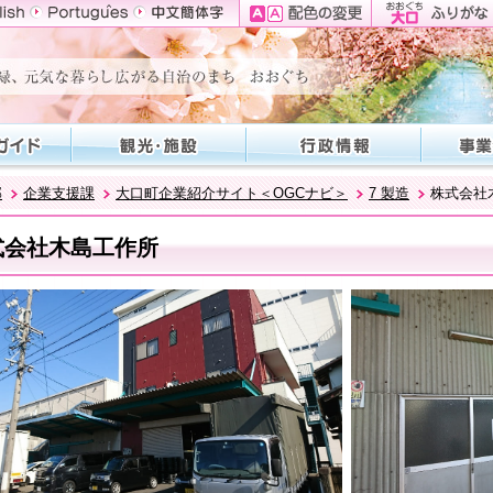
部
企業支援課
大口町企業紹介サイト＜OGCナビ＞
7 製造
株式会社
式会社木島工作所