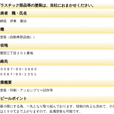
プラスチック部品等の塗装は、当社におまかせください。
代表者 職・氏名
締役 伊東 康治
業種
塗装（自動車部品他））
所在地
豊田三丁目２０１番地
連絡先
０５８７−９５−３９６０
 ０５８７−９５−１３５１
企業概要
塗装・印刷・アッセンブリー試作等
アピールポイント
最小限にする為、一丸となり取り組んでおります。技術の向上も含めて、小
は１５０℃まで上がりますので、金属塗装も可能です。