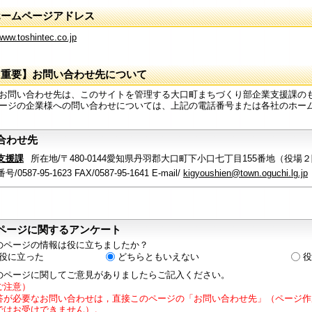
ホームページアドレス
/www.toshintec.co.jp
【重要】お問い合わせ先について
お問い合わせ先は、このサイトを管理する大口町まちづくり部企業支援課の
ージの企業様への問い合わせについては、上記の電話番号または各社のホー
合わせ先
支援課
所在地/〒480-0144愛知県丹羽郡大口町下小口七丁目155番地（役場
/0587-95-1623 FAX/0587-95-1641 E-mail/
kigyoushien@town.oguchi.lg.jp
ページに関するアンケート
のページの情報は役に立ちましたか？
役に立った
どちらともいえない
役
のページに関してご意見がありましたらご記入ください。
ご注意）
答が必要なお問い合わせは，直接このページの「お問い合わせ先」（ページ作
ではお受けできません）。