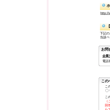
http:/
下記の
当該ペ
お問
企業
電話番号
この
こ
こ
（
回
ら