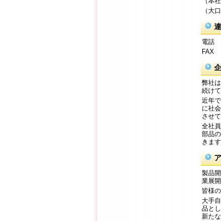
（本社
（大口
電話 
FAX
弊社は
続けて
近年で
に社会
させて
全社員
部品の
きます
製品開
業展開
皆様の
大手自
品とし
新たな