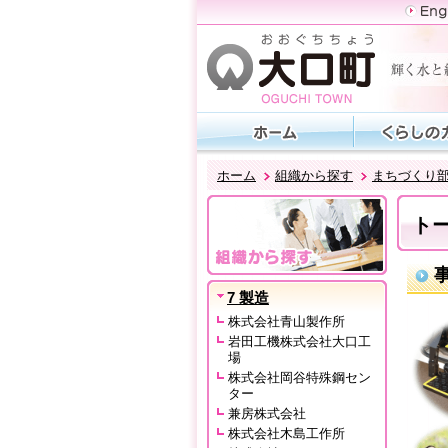
ホーム
組織から探す
まちづくり
ト
7 製造
株式会社青山製作所
岩田工機株式会社大口工
場
株式会社岡谷特殊鋼セン
ター
兼房株式会社
株式会社木島工作所