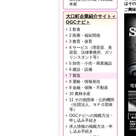
はその
本家
ご興味
大口町企業紹介サイト＜
OGCナビ＞
1 飲食
2 医療・福祉関係
3 教育・保育
4 サービス（理容室、美
容室、法律事務所、ガソ
リンスタンド等）
5 卸売・小売・商業施設
6 建設・設備
7 製造
8 運輸・情報発信
9 金融・保険・不動産
10 農林水産
11 その他団体・公的機関
（社団法人、ＮＰＯ団体
等）
OGCナビへの掲載方法・
申し込み手続き
求人情報の掲載方法・申
し込み手続き