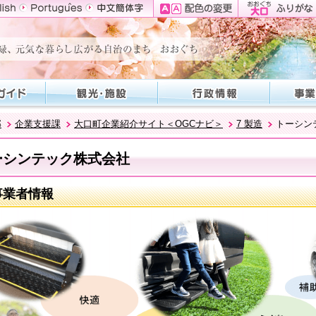
部
企業支援課
大口町企業紹介サイト＜OGCナビ＞
7 製造
トーシン
ーシンテック株式会社
事業者情報