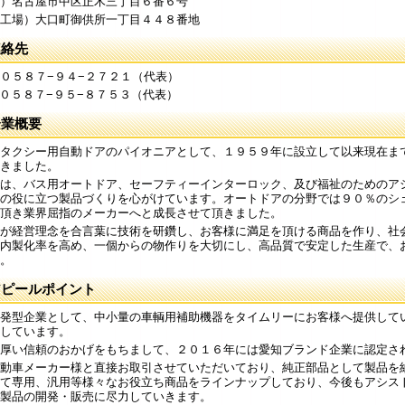
）名古屋市中区正木三丁目６番６号
工場）大口町御供所一丁目４４８番地
連絡先
０５８７−９４−２７２１（代表）
 ０５８７−９５−８７５３（代表）
企業概要
タクシー用自動ドアのパイオニアとして、１９５９年に設立して以来現在ま
きました。
は、バス用オートドア、セーフティーインターロック、及び福祉のためのア
の役に立つ製品づくりを心がけています。オートドアの分野では９０％のシ
頂き業界屈指のメーカーへと成長させて頂きました。
が経営理念を合言葉に技術を研鑽し、お客様に満足を頂ける商品を作り、社
内製化率を高め、一個からの物作りを大切にし、高品質で安定した生産で、
。
アピールポイント
発型企業として、中小量の車輌用補助機器をタイムリーにお客様へ提供して
しています。
厚い信頼のおかげをもちまして、２０１６年には愛知ブランド企業に認定さ
動車メーカー様と直接お取引させていただいており、純正部品として製品を
て専用、汎用等様々なお役立ち商品をラインナップしており、今後もアシス
製品の開発・販売に尽力していきます。