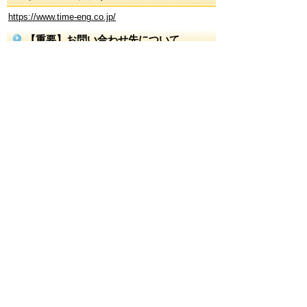
https://www.time-eng.co.jp/
【重要】お問い合わせ先について
下記のお問い合わせ先は、このサイトを管理する大
口町まちづくり部企業支援課のものです。
当該ページの企業様への問い合わせについては、上
記の電話番号または各社のホームページリンクから
ご確認ください。
更新日 2026年2月2日
お問合わせ先
企業支援課
所在地/〒480-0144愛知県丹羽郡大口町下小口七
丁目155番地（役場２階）
電話番号/0587-95-1623 FAX/0587-95-1641 E-mail/
kigyoushien@town.oguchi.lg.jp
ページの先頭へ戻る
このページに関するアンケート
このページの情報は役に立ちましたか？
役に立っ
どちらともいえ
役にたたなかっ
た
ない
た
このページに関してご意見がありましたらご記入く