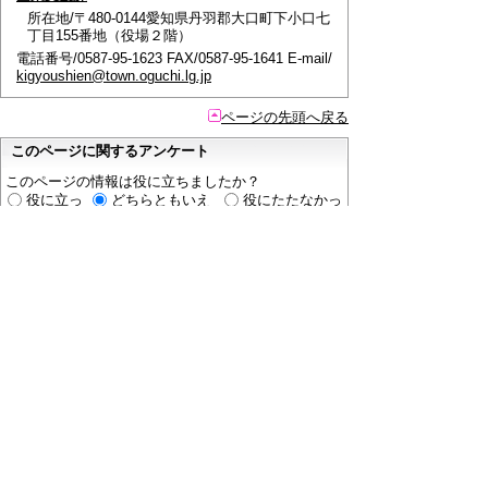
所在地/〒480-0144愛知県丹羽郡大口町下小口七
丁目155番地（役場２階）
電話番号/0587-95-1623 FAX/0587-95-1641 E-mail/
kigyoushien@town.oguchi.lg.jp
ページの先頭へ戻る
このページに関するアンケート
このページの情報は役に立ちましたか？
役に立っ
どちらともいえ
役にたたなかっ
た
ない
た
このページに関してご意見がありましたらご記入く
ださい。
（ご注意）
回答が必要なお問い合わせは，直接このページの
「お問い合わせ先」（ページ作成部署）へご連絡く
ださい。（こちらではお受けできません）。
また住所・電話番号などの個人情報は記入しないで
ください。