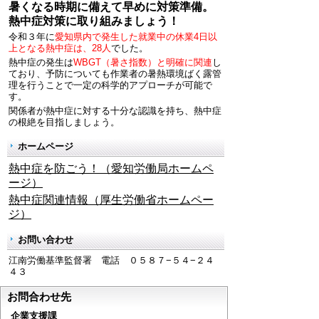
暑くなる時期に備えて早めに対策準備。
熱中症対策に取り組みましょう！
令和３年に
愛知県内で発生した就業中の休業4日以
上となる熱中症は、28人
でした。
熱中症の発生は
WBGT（暑さ指数）と明確に関連
し
ており、予防についても作業者の暑熱環境ばく露管
理を行うことで一定の科学的アプローチが可能で
す。
関係者が熱中症に対する十分な認識を持ち、熱中症
の根絶を目指しましょう。
ホームページ
熱中症を防ごう！（愛知労働局ホームペ
ージ）
熱中症関連情報（厚生労働省ホームペー
ジ）
お問い合わせ
江南労働基準監督署 電話 ０５８７−５４−２４
４３
お問合わせ先
企業支援課