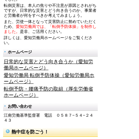
転倒災害は、本人の焦りや不注意が原因とされがち
ですが、日常的な災害とどう向き合うのか、事業者
と労働者が何をすべきか考えてみましょう。
また、労使一体となって災害防止に努めていただく
ため、
愛知労働局では、「転倒予防体操」を制作し
ました。
是非、ご活用ください。
詳しくは、愛知労働局ホームページをご覧くださ
い。
ホームページ
日常的な災害とどう向き合うか（愛知労
働局ホームページ）
愛知労働局 転倒予防体操（愛知労働局ホ
ームページ）
転倒予防・腰痛予防の取組（厚生労働省
ホームページ）
お問い合わせ
江南労働基準監督署 電話 ０５８７−５４−２４
４３
熱中症を防ごう！