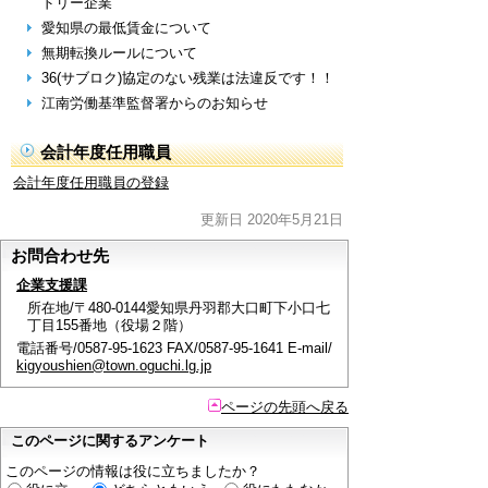
ドリー企業
愛知県の最低賃金について
無期転換ルールについて
36(サブロク)協定のない残業は法違反です！！
江南労働基準監督署からのお知らせ
会計年度任用職員
会計年度任用職員の登録
更新日 2020年5月21日
お問合わせ先
企業支援課
所在地/〒480-0144愛知県丹羽郡大口町下小口七
丁目155番地（役場２階）
電話番号/0587-95-1623 FAX/0587-95-1641 E-mail/
kigyoushien@town.oguchi.lg.jp
ページの先頭へ戻る
このページに関するアンケート
このページの情報は役に立ちましたか？