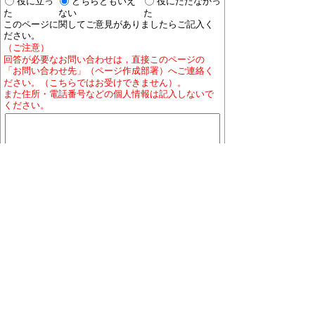
役に立っ
どちらともいえ
役にたたなかっ
た
ない
た
このページに関してご意見がありましたらご記入く
ださい。
（ご注意）
回答が必要なお問い合わせは，直接このページの
「お問い合わせ先」（ページ作成部署）へご連絡く
ださい。（こちらではお受けできません）。
また住所・電話番号などの個人情報は記入しないで
ください。
ホームページについて
プライバシーポリシー
免責
事項
著作権について
RSSの配信説明
大口町役場 〒480-0144 愛知県丹羽郡大口町下小口
七丁目155番地
役場地図