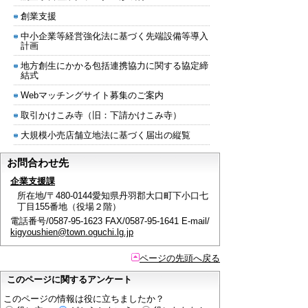
創業支援
中小企業等経営強化法に基づく先端設備等導入
計画
地方創生にかかる包括連携協力に関する協定締
結式
Webマッチングサイト募集のご案内
取引かけこみ寺（旧：下請かけこみ寺）
大規模小売店舗立地法に基づく届出の縦覧
お問合わせ先
企業支援課
所在地/〒480-0144愛知県丹羽郡大口町下小口七
丁目155番地（役場２階）
電話番号/0587-95-1623 FAX/0587-95-1641 E-mail/
kigyoushien@town.oguchi.lg.jp
ページの先頭へ戻る
このページに関するアンケート
このページの情報は役に立ちましたか？