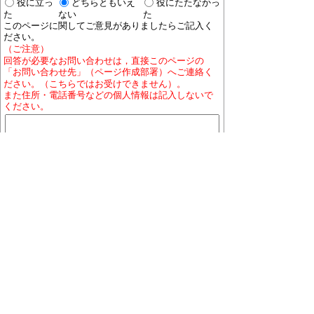
役に立っ
どちらともいえ
役にたたなかっ
た
ない
た
このページに関してご意見がありましたらご記入く
ださい。
（ご注意）
回答が必要なお問い合わせは，直接このページの
「お問い合わせ先」（ページ作成部署）へご連絡く
ださい。（こちらではお受けできません）。
また住所・電話番号などの個人情報は記入しないで
ください。
ホームページについて
プライバシーポリシー
免責
事項
著作権について
RSSの配信説明
大口町役場 〒480-0144 愛知県丹羽郡大口町下小口
七丁目155番地
役場地図