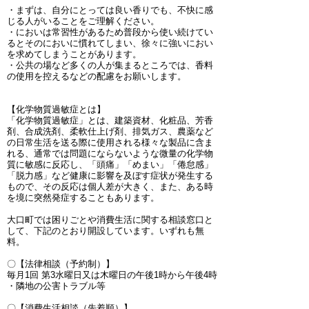
・まずは、自分にとっては良い香りでも、不快に感
じる人がいることをご理解ください。
・においは常習性があるため普段から使い続けてい
るとそのにおいに慣れてしまい、徐々に強いにおい
を求めてしまうことがあります。
・公共の場など多くの人が集まるところでは、香料
の使用を控えるなどの配慮をお願いします。
【化学物質過敏症とは】
「化学物質過敏症」とは、建築資材、化粧品、芳香
剤、合成洗剤、柔軟仕上げ剤、排気ガス、農薬など
の日常生活を送る際に使用される様々な製品に含ま
れる、通常では問題にならないような微量の化学物
質に敏感に反応し、「頭痛」「めまい」「倦怠感」
「脱力感」など健康に影響を及ぼす症状が発生する
もので、その反応は個人差が大きく、また、ある時
を境に突然発症することもあります。
大口町では困りごとや消費生活に関する相談窓口と
して、下記のとおり開設しています。いずれも無
料。
〇【法律相談（予約制）】
毎月1回 第3水曜日又は木曜日の午後1時から午後4時
・隣地の公害トラブル等
〇【消費生活相談（先着順）】