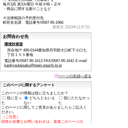
毎月1回 第3火曜日 午前９時～正午
・商品に関する困りごとなど
※法律相談の予約受付先
町民安全課 電話番号/0587-95-1966
更新日 2023年11月7日
お問合わせ先
環境対策室
所在地/〒480-0144愛知県丹羽郡大口町下小口七
丁目１５５番地
電話番号/0587-95-1613 FAX/0587-95-1641 E-mail/
kankyoutaisaku@town.oguchi.lg.jp
ページの先頭へ戻る
このページに関するアンケート
このページの情報は役に立ちましたか？
役に立っ
どちらともいえ
役にたたなかっ
た
ない
た
このページに関してご意見がありましたらご記入く
ださい。
（ご注意）
回答が必要なお問い合わせは，直接このページの
「お問い合わせ先」（ページ作成部署）へご連絡く