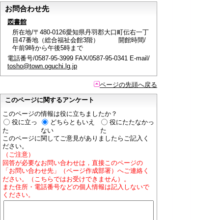
お問合わせ先
図書館
所在地/〒480-0126愛知県丹羽郡大口町伝右一丁
目47番地（総合福祉会館3階） 開館時間/
午前9時から午後5時まで
電話番号/0587-95-3999 FAX/0587-95-0341 E-mail/
tosho@town.oguchi.lg.jp
ページの先頭へ戻る
このページに関するアンケート
このページの情報は役に立ちましたか？
役に立っ
どちらともいえ
役にたたなかっ
た
ない
た
このページに関してご意見がありましたらご記入く
ださい。
（ご注意）
回答が必要なお問い合わせは，直接このページの
「お問い合わせ先」（ページ作成部署）へご連絡く
ださい。（こちらではお受けできません）。
また住所・電話番号などの個人情報は記入しないで
ください。