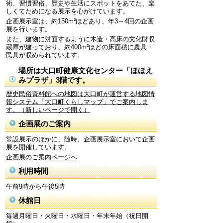
術、習慣習俗、歴史や生活にスポットをあてた、楽
しくてためになる展示を心がけています。
企画展示室は、約150m²ほどあり、年3～4回の企画
展を行います。
また、建物に対面するように木造・高床の文化財収
蔵庫が建っており、約400m²ほどの床面積に農具・
民具が収められています。
場所は大口町健康文化センター「ほほえ
みプラザ」3階です。
歴史民俗資料館への地図は大口町が運営する地図情
報システム「大口町くらしマップ」でご案内しま
す。（新しいページで開く）
企画展のご案内
常設展示のほかに、随時、企画展示室において企画
展を開催しています。
企画展のご案内ページへ
利用時間
午前9時から午後5時
休館日
毎週月曜日・火曜日・水曜日・年末年始
（祝日開