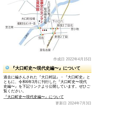
作成日 2022年4月15日
『大口町史〜現代史編〜』について
過去に編さんされた『大口村誌』・『大口町史』と
ともに、令和6年3月に刊行した『大口町史〜現代
史編〜』を下記リンクより公開しています。ぜひご
覧ください。
『大口町史〜現代史編〜』について
更新日 2024年7月3日
お問合わせ先
歴史民俗資料館
所在地/〒480-0126愛知県丹羽郡大口町伝右一丁