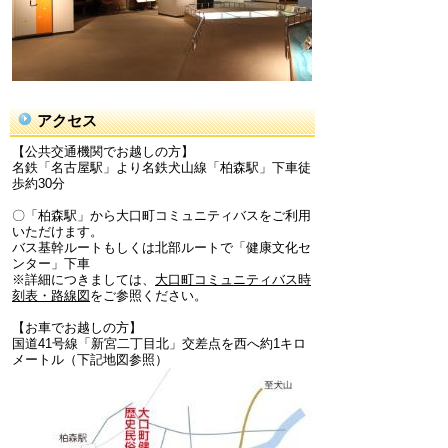
アクセス
【公共交通機関でお越しの方】
名鉄「名古屋駅」より名鉄犬山線「柏森駅」下車徒
歩約30分
〇「柏森駅」から大口町コミュニティバスをご利用
いただけます。
バス基幹ルートもしくは北部ルートで「健康文化セ
ンター」下車
※詳細につきましては、
大口町コミュニティバス時
刻表・路線図
をご参照ください。
【お車でお越しの方】
国道41号線「新宮二丁目北」交差点を西へ約1キロ
メートル（下記地図参照）