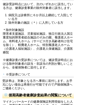
健診受診時点において、次のいずれかに該当してい
る方は、健康診査事業の除外対象者に該当します。
病院又は診療所に６か月以上継続して入院して
いる方
除外対象の施設（＊）に入所している方
＊除外対象施設
障害者支援施設、児童福祉施設、独立行政法人国立
重度知的障害者総合施設のぞみの園、養護老人ホー
ム、有料老人ホーム（サービス付き高齢者向け住宅
を除く）、軽費老人ホーム、特別養護老人ホーム
（介護老人福祉施設）、介護老人保健施設、介護医
療院
※健康診査の受診券については、健診受診時点にお
ける除外対象者の該当・非該当の判別が難しいこと
から、全被保険者に送付します。
※受診券について
受診券は、対象となる方へ事前に送付します。お手
元にない場合は再発行が可能ですので戸籍保険課へ
ご連絡ください。
後期高齢者健康診査結果の閲覧について
マイナンバーカードの健康保険証利用登録をした人