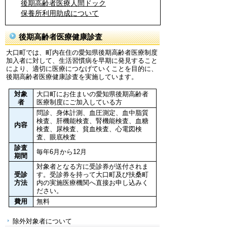
後期高齢者医療人間ドック
保養所利用助成について
後期高齢者医療健康診査
大口町では、町内在住の愛知県後期高齢者医療制度
加入者に対して、生活習慣病を早期に発見すること
により、適切に医療につなげていくことを目的に、
後期高齢者医療健康診査を実施しています。
対象
大口町にお住まいの愛知県後期高齢者
者
医療制度にご加入している方
問診、身体計測、血圧測定、血中脂質
検査、肝機能検査、腎機能検査、血糖
内容
検査、尿検査、貧血検査、心電図検
査、眼底検査
診査
毎年6月から12月
期間
対象者となる方に受診券が送付されま
受診
す。受診券を持って大口町及び扶桑町
方法
内の実施医療機関へ直接お申し込みく
ださい。
費用
無料
除外対象者について