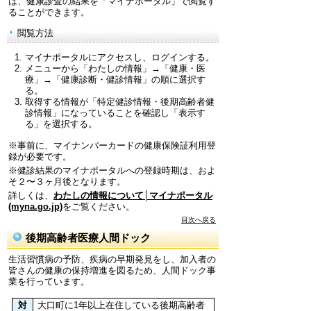
は、健康診査の結果を「マイナポータル」で閲覧す
ることができます。
閲覧方法
マイナポータルにアクセスし、ログインする。
メニューから「わたしの情報」→「健康・医
療」→「健康診断・健診情報」の順に選択す
る。
取得する情報が「特定健診情報・後期高齢者健
診情報」になっていることを確認し「表示す
る」を選択する。
※事前に、マイナンバーカードの健康保険証利用登
録が必要です。
※健診結果のマイナポータルへの登録時期は、およ
そ２〜３ヶ月後となります。
詳しくは、
わたしの情報について│マイナポータル
(myna.go.jp)
をご覧ください。
目次へ戻る
後期高齢者医療人間ドック
生活習慣病の予防、疾病の早期発見をし、加入者の
皆さんの健康の保持増進を図るため、人間ドック事
業を行っています。
対
大口町に1年以上在住している後期高齢者