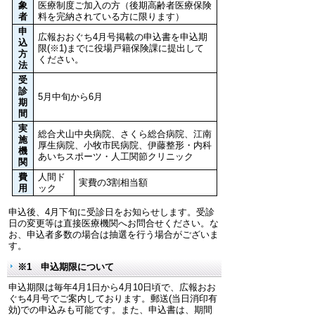
象
医療制度ご加入の方（後期高齢者医療保険
者
料を完納されている方に限ります）
申
広報おおぐち4月号掲載の申込書を申込期
込
限(※1)までに役場戸籍保険課に提出して
方
ください。
法
受
診
5月中旬から6月
期
間
実
総合犬山中央病院、さくら総合病院、江南
施
厚生病院、小牧市民病院、伊藤整形・内科
機
あいちスポーツ・人工関節クリニック
関
費
人間ド
実費の3割相当額
用
ック
申込後、4月下旬に受診日をお知らせします。受診
日の変更等は直接医療機関へお問合せください。な
お、申込者多数の場合は抽選を行う場合がございま
す。
※1 申込期限について
申込期限は毎年4月1日から4月10日頃で、広報おお
ぐち4月号でご案内しております。郵送(当日消印有
効)での申込みも可能です。また、申込書は、期間