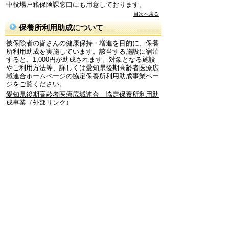
中役場戸籍保険課窓口にも用意しております。
目次へ戻る
保養所利用助成について
被保険者の皆さんの健康保持・増進を目的に、保養
所利用助成を実施しています。該当する施設に宿泊
すると、1,000円が助成されます。対象となる施設
やご利用方法等、詳しくは愛知県後期高齢者医療広
域連合ホームページの協定保養所利用助成事業ペー
ジをご覧ください。
愛知県後期高齢者医療広域連合 協定保養所利用助
成事業（外部リンク）
目次へ戻る
更新日 2026年5月21日
お問合わせ先
戸籍保険課
所在地/〒480-0144愛知県丹羽郡大口町下小口七
丁目155番地（役場1階）
電話番号/0587-95-1111 FAX/0587-95-1030 E-mail/
kosekihoken@town.oguchi.lg.jp
戸籍・住民登録、個人番号カード、印鑑登録、
国民年金（戸籍年金グループ） TEL:0587-95-
1115
国民健康保険、福祉医療、後期高齢者医療（国