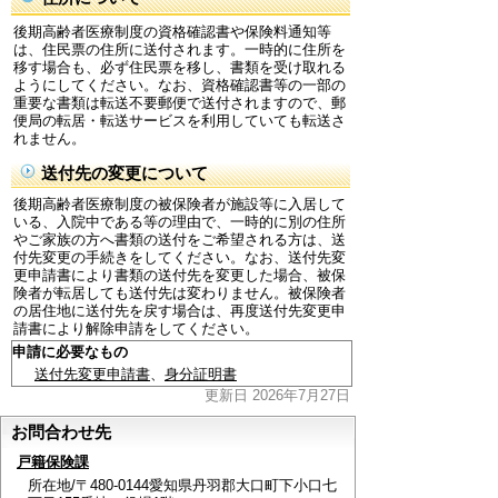
後期高齢者医療制度の資格確認書や保険料通知等
は、住民票の住所に送付されます。一時的に住所を
移す場合も、必ず住民票を移し、書類を受け取れる
ようにしてください。なお、資格確認書等の一部の
重要な書類は転送不要郵便で送付されますので、郵
便局の転居・転送サービスを利用していても転送さ
れません。
送付先の変更について
後期高齢者医療制度の被保険者が施設等に入居して
いる、入院中である等の理由で、一時的に別の住所
やご家族の方へ書類の送付をご希望される方は、送
付先変更の手続きをしてください。なお、送付先変
更申請書により書類の送付先を変更した場合、被保
険者が転居しても送付先は変わりません。被保険者
の居住地に送付先を戻す場合は、再度送付先変更申
請書により解除申請をしてください。
申請に必要なもの
送付先変更申請書
、
身分証明書
更新日 2026年7月27日
お問合わせ先
戸籍保険課
所在地/〒480-0144愛知県丹羽郡大口町下小口七