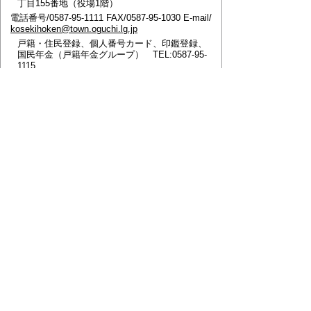
丁目155番地（役場1階）
電話番号/0587-95-1111 FAX/0587-95-1030 E-mail/
kosekihoken@town.oguchi.lg.jp
戸籍・住民登録、個人番号カード、印鑑登録、
国民年金（戸籍年金グループ） TEL:0587-95-
1115
国民健康保険、福祉医療、後期高齢者医療（国
民健康保険グループ） TEL:0587-95-1116
ページの先頭へ戻る
このページに関するアンケート
このページの情報は役に立ちましたか？
役に立っ
どちらともいえ
役にたたなかっ
た
ない
た
このページに関してご意見がありましたらご記入く
ださい。
（ご注意）
回答が必要なお問い合わせは，直接このページの
「お問い合わせ先」（ページ作成部署）へご連絡く
ださい。（こちらではお受けできません）。
また住所・電話番号などの個人情報は記入しないで
ください。