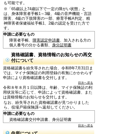
も可能です。
※「65歳以上74歳以下で一定の障がい状態」と
は、身体障害者手帳1～3級、4級の音声機能・言語
障害、4級の下肢障害の一部、療育手帳A判定、精
神障害者保健福祉手帳1、2級の認定を受けた方で
す。
申請に必要なもの
障害者手帳、
障害認定申請書
、加入される方の
個人番号の分かる書類、
身分証明書
資格確認書、資格情報のお知らせの再交
付について
資格確認書を紛失等された場合、令和8年7月31日ま
では、マイナ保険証の利用登録の有無にかかわらず
申請により資格確認書を交付します。
目次へ戻る
令和８年８月１日以降は、年齢、マイナ保険証の利
用状況等に応じて、申請によって資格確認書、また
は資格情報のお知らせを交付します。
なお、紛失等された資格確認書が見つかりました
ら、役場戸籍保険課へ返却してください。
申請に必要なもの
資格確認書交付申請書、身分証明書
目次へ戻る
住所について