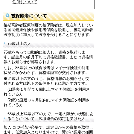
住所について
被保険者について
後期高齢者医療制度の被保険者は、現在加入してい
る国民健康保険や被用者保険を脱退し、後期高齢者
医療制度に加入して医療を受けることになります。
75歳以上の人
75歳をもって自動的に加入し、資格を取得しま
す。誕生月の前月下旬に資格確認書、または資格情
報のお知らせが郵送されます。
なお、85歳以上の被保険者はマイナ保険証の利用
状況にかかわらず、資格確認書が交付されます。
※84歳以下の方のうち、資格情報のお知らせが交
付される方は以下の条件をともに満たす方です。
(1)過去１年間で６回以上マイナ保険証を利用さ
れている方
(2)概ね直近３ヶ月以内にマイナ保険証を利用さ
れている方
65歳以上74歳以下の方で、一定の障がい状態にあ
ることについて、広域連合の認定を受けた人
加入には申請が必要で、認定日からの資格を取得し
ます。任意加入となりますので、障がい認定の撤回