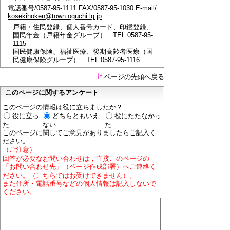
電話番号/0587-95-1111 FAX/0587-95-1030 E-mail/
kosekihoken@town.oguchi.lg.jp
戸籍・住民登録、個人番号カード、印鑑登録、
国民年金（戸籍年金グループ） TEL:0587-95-
1115
国民健康保険、福祉医療、後期高齢者医療（国
民健康保険グループ） TEL:0587-95-1116
ページの先頭へ戻る
このページに関するアンケート
このページの情報は役に立ちましたか？
役に立っ
どちらともいえ
役にたたなかっ
た
ない
た
このページに関してご意見がありましたらご記入く
ださい。
（ご注意）
回答が必要なお問い合わせは，直接このページの
「お問い合わせ先」（ページ作成部署）へご連絡く
ださい。（こちらではお受けできません）。
また住所・電話番号などの個人情報は記入しないで
ください。