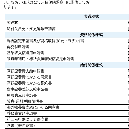
い。なお、様式は全て戸籍保険課窓口に常備してお
ります。
共通様式
委任状
送付先変更・変更解除申請書
資格関係様式
障害認定申請書及び資格取得(変更・喪失)届書
再交付申請書
基準収入額適用申請書
限度額適用・標準負担額減額認定申請書
給付関係様式
高額療養費支給申請書
高額療養費にかかる同意書
高額療養費にかかる誓約書
食事療養差額支給申請書
療養費支給申請書
診療(調剤)明細証明書
海外療養費支給にかかる同意書
葬祭費支給申請書
第三者行為による傷病届
念書（兼同意書）