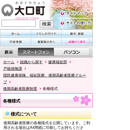
ホーム
組織から探す
健康福祉部
戸籍保険課
国民健康保険、福祉医療、後期高齢者医療グルー
プ
後期高齢者医療制度
各種様式
各種様式
様式について
後期高齢者医療の各種様式を公開しています。ご利
用される場合はA4用紙に印刷してお持ちくださ