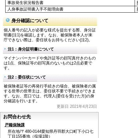
事故発生状況報告書
人身事故証明書入手不能理由書
身分確認について
個人番号の記入が必要な様式を提出する際、身分証
明書(注1)を確認します。なお、被保険者本人が来
庁できない際は、委任状をお持ちください(注2)。
注1：身分証明書について
マイナンバーカードや免許証等の顔写真付きのもの
は1点、保険証等の顔写真のないものは2点必要で
す。
注2：委任状について
被保険者証等の再発行手続きの場合、被保険者の属
する世帯の世帯主は、委任状不要で手続きができま
す。なお、窓口では、代理人(委任を受けた方)の身
分確認を行います。
更新日 2021年4月23日
お問合わせ先
戸籍保険課
所在地/〒480-0144愛知県丹羽郡大口町下小口七
丁目155番地（役場1階）