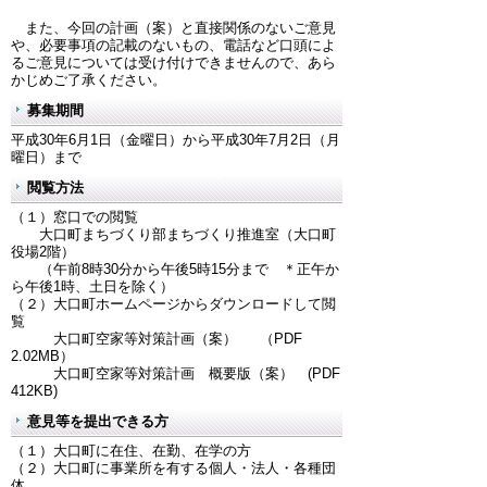
また、今回の計画（案）と直接関係のないご意見
や、必要事項の記載のないもの、電話など口頭によ
るご意見については受け付けできませんので、あら
かじめご了承ください。
募集期間
平成30年6月1日（金曜日）から平成30年7月2日（月
曜日）まで
閲覧方法
（１）窓口での閲覧
大口町まちづくり部まちづくり推進室（大口町
役場2階）
（午前8時30分から午後5時15分まで ＊正午か
ら午後1時、土日を除く）
（２）大口町ホームページからダウンロードして閲
覧
大口町空家等対策計画（案） （PDF
2.02MB）
大口町空家等対策計画 概要版（案） (PDF
412KB)
意見等を提出できる方
（１）大口町に在住、在勤、在学の方
（２）大口町に事業所を有する個人・法人・各種団
体