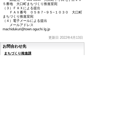
５番地 大口町まちづくり推進室宛
（３）ＦＡＸによる提出
ＦＡＸ番号 ０５８７−９５−１０３０ 大口町
まちづくり推進室宛
（４）電子メールによる提出
メールアドレス
machidukuri@town.oguchi.lg.jp
更新日 2022年4月13日
お問合わせ先
まちづくり推進課
所在地/〒480-0144愛知県丹羽郡大口町下小口七
丁目155番地
電話番号/0587-95-1614 FAX/0587-95-1641 E-mail/
machidukuri@town.oguchi.lg.jp
ページの先頭へ戻る
このページに関するアンケート
このページの情報は役に立ちましたか？
役に立っ
どちらともいえ
役にたたなかっ
た
ない
た
このページに関してご意見がありましたらご記入く
ださい。