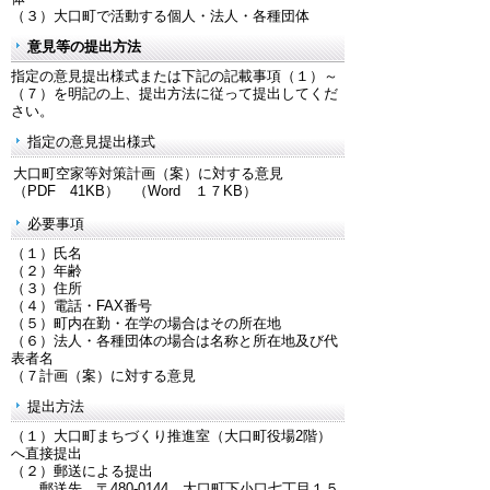
（３）大口町で活動する個人・法人・各種団体
意見等の提出方法
指定の意見提出様式または下記の記載事項（１）～
（７）を明記の上、提出方法に従って提出してくだ
さい。
指定の意見提出様式
大口町空家等対策計画（案）に対する意見
（PDF 41KB） （Word １７KB）
必要事項
（１）氏名
（２）年齢
（３）住所
（４）電話・FAX番号
（５）町内在勤・在学の場合はその所在地
（６）法人・各種団体の場合は名称と所在地及び代
表者名
（７計画（案）に対する意見
提出方法
（１）大口町まちづくり推進室（大口町役場2階）
へ直接提出
（２）郵送による提出
郵送先 〒480-0144 大口町下小口七丁目１５