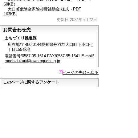
60KB）
大口町危険空家除却費補助金 様式（PDF
163KB）
更新日 2024年5月22日
お問合わせ先
まちづくり推進課
所在地/〒480-0144愛知県丹羽郡大口町下小口七
丁目155番地
電話番号/0587-95-1614 FAX/0587-95-1641 E-mail/
machidukuri@town.oguchi.lg.jp
ページの先頭へ戻る
このページに関するアンケート
このページの情報は役に立ちましたか？
役に立っ
どちらともいえ
役にたたなかっ
た
ない
た
このページに関してご意見がありましたらご記入く
ださい。
（ご注意）
回答が必要なお問い合わせは，直接このページの
「お問い合わせ先」（ページ作成部署）へご連絡く
ださい。（こちらではお受けできません）。
また住所・電話番号などの個人情報は記入しないで