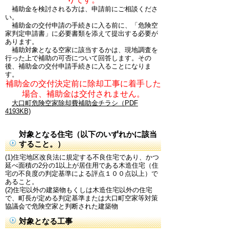
補助金を検討される方は、申請前にご相談くださ
い。
補助金の交付申請の手続きに入る前に、「危険空
家判定申請書」に必要書類を添えて提出する必要が
あります。
補助対象となる空家に該当するかは、現地調査を
行った上で補助の可否について回答します。その
後、補助金の交付申請手続きに入ることになりま
す。
補助金の交付決定前に除却工事に着手した
場合、補助金は交付されません。
大口町危険空家除却費補助金チラシ（PDF
4193KB)
対象となる住宅（以下のいずれかに該当
すること。）
(1)住宅地区改良法に規定する不良住宅であり、かつ
延べ面積の2分の1以上が居住用である木造住宅（住
宅の不良度の判定基準による評点１００点以上）で
あること。
(2)住宅以外の建築物もくしは木造住宅以外の住宅
で、町長が定める判定基準または大口町空家等対策
協議会で危険空家と判断された建築物
対象となる工事