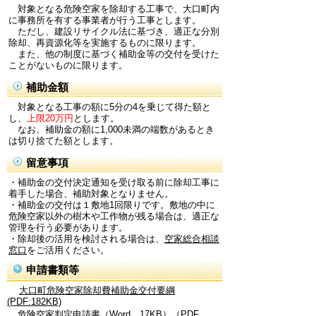
対象となる危険空家を除却する工事で、大口町内
に事務所を有する事業者が行う工事とします。
ただし、建設リサイクル法に基づき、適正な分別
除却、再資源化等を実施するものに限ります。
また、他の制度に基づく補助金等の交付を受けた
ことがないものに限ります。
補助金額
対象となる工事の額に5分の4を乗じて得た額と
し、
上限20万円
とします。
なお、補助金の額に1,000未満の端数があるとき
は切り捨てた額とします。
留意事項
・補助金の交付決定通知を受け取る前に除却工事に
着手した場合、補助対象となりません。
・補助金の交付は１敷地1回限りです。敷地の中に
危険空家以外の樹木や工作物が残る場合は、適正な
管理を行う必要があります。
・除却後の活用を検討される場合は、
空家総合相談
窓口
をご活用ください。
申請書類等
大口町危険空家除却費補助金交付要綱
(PDF:182KB)
危険空家判定申請書（Word 17KB）
（PDF