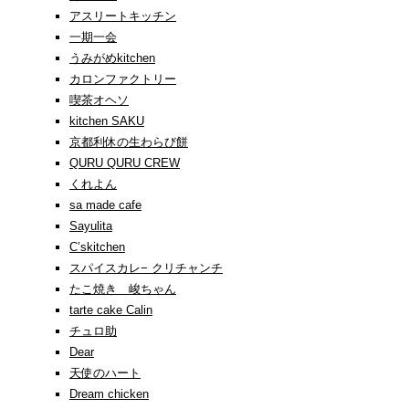
アスリートキッチン
一期一会
うみがめkitchen
カロンファクトリー
喫茶オヘソ
kitchen SAKU
京都利休の生わらび餅
QURU QURU CREW
くれよん
sa made cafe
Sayulita
C’skitchen
スパイスカレ− クリチャンチ
たこ焼き 峻ちゃん
tarte cake Calin
チュロ助
Dear
天使のハート
Dream chicken