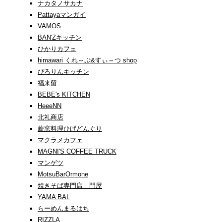
ナカタノサカナ
Pattayaマンガイ
VAMOS
BAN'Zキッチン
ひかりカフェ
himawari くれ～ぷ&すぃ～つ shop
ぴろりんキッチン
福来留
BEBE's KITCHEN
HeeeNN
北礼商店
薪窯料理ひげどんぐり
マクラメカフェ
MAGNI'S COFFEE TRUCK
マンゲツ
MotsuBarOrmone
焼きそば専門店 門屋
YAMA BAL
らーめんまるはち
RIZZLA