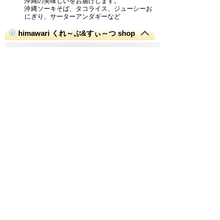
沖縄の美味しいをお届けします。
沖縄ソーキそば、タコライス、ジューシーお
にぎり、サーターアンダギーなど
himawari くれ～ぷ&すぃ～つ shop
ひとこと
季節のフルーツを使用したスィーツ系くれ～
ぷと、おかず系くれ～ぷをご提供させて頂い
ております。
風味豊かな商品となっておりますので、是非
会場にてご賞味下さいませ。
ぴろりんキッチン