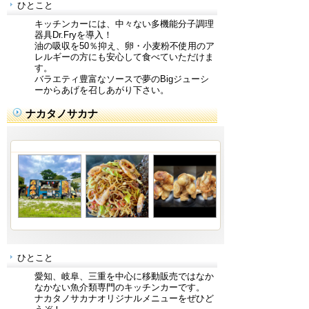
ひとこと
キッチンカーには、中々ない多機能分子調理
器具Dr.Fryを導入！
油の吸収を50％抑え、卵・小麦粉不使用のア
レルギーの方にも安心して食べていただけま
す。
バラエティ豊富なソースで夢のBigジューシ
ーからあげを召しあがり下さい。
ナカタノサカナ
ひとこと
愛知、岐阜、三重を中心に移動販売ではなか
なかない魚介類専門のキッチンカーです。
ナカタノサカナオリジナルメニューをぜひど