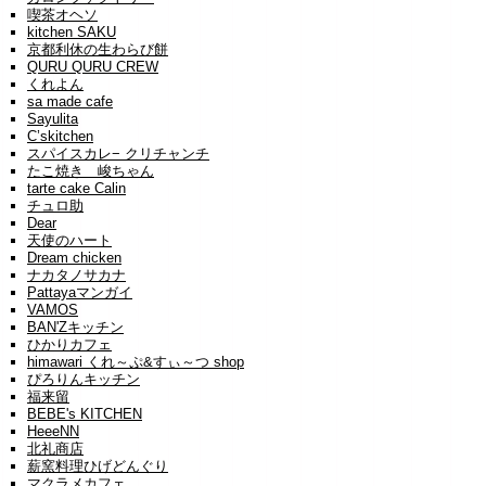
喫茶オヘソ
kitchen SAKU
京都利休の生わらび餅
QURU QURU CREW
くれよん
sa made cafe
Sayulita
C’skitchen
スパイスカレ− クリチャンチ
たこ焼き 峻ちゃん
tarte cake Calin
チュロ助
Dear
天使のハート
Dream chicken
ナカタノサカナ
Pattayaマンガイ
VAMOS
BAN'Zキッチン
ひかりカフェ
himawari くれ～ぷ&すぃ～つ shop
ぴろりんキッチン
福来留
BEBE's KITCHEN
HeeeNN
北礼商店
薪窯料理ひげどんぐり
マクラメカフェ