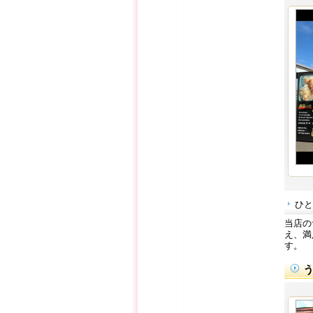
ひと
当店の
え、満
す。
う