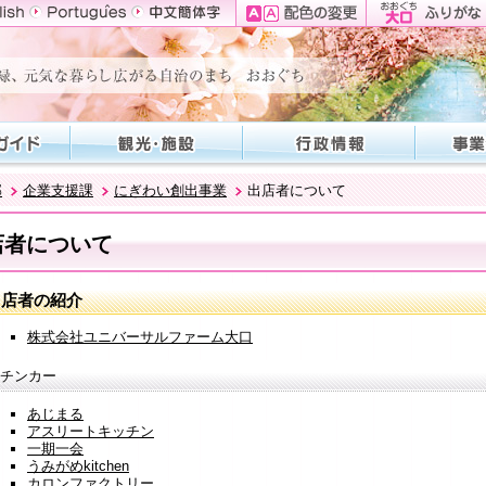
部
企業支援課
にぎわい創出事業
出店者について
店者について
出店者の紹介
株式会社ユニバーサルファーム大口
チンカー
あじまる
アスリートキッチン
一期一会
うみがめkitchen
カロンファクトリー