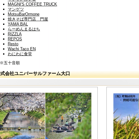
MAGNI'S COFFEE TRUCK
マンゲツ
MotsuBarOrmone
焼きそば専門店 門屋
YAMA BAL
らーめんまるはち
RIZZLA
REPOS
Resto
Wachi Taco EN
わにわに食堂
※五十音順
株式会社ユニバーサルファーム大口