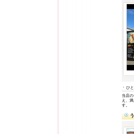
ひと
当店の
え、満
す。
う