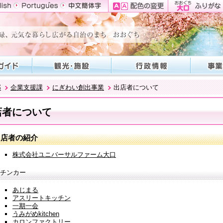
部
企業支援課
にぎわい創出事業
出店者について
店者について
出店者の紹介
株式会社ユニバーサルファーム大口
チンカー
あじまる
アスリートキッチン
一期一会
うみがめkitchen
カロンファクトリー