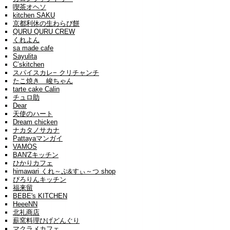
喫茶オヘソ
kitchen SAKU
京都利休の生わらび餅
QURU QURU CREW
くれよん
sa made cafe
Sayulita
C’skitchen
スパイスカレ− クリチャンチ
たこ焼き 峻ちゃん
tarte cake Calin
チュロ助
Dear
天使のハート
Dream chicken
ナカタノサカナ
Pattayaマンガイ
VAMOS
BAN'Zキッチン
ひかりカフェ
himawari くれ～ぷ&すぃ～つ shop
ぴろりんキッチン
福来留
BEBE's KITCHEN
HeeeNN
北礼商店
薪窯料理ひげどんぐり
マクラメカフェ