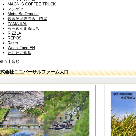
MAGNI'S COFFEE TRUCK
マンゲツ
MotsuBarOrmone
焼きそば専門店 門屋
YAMA BAL
らーめんまるはち
RIZZLA
REPOS
Resto
Wachi Taco EN
わにわに食堂
※五十音順
株式会社ユニバーサルファーム大口