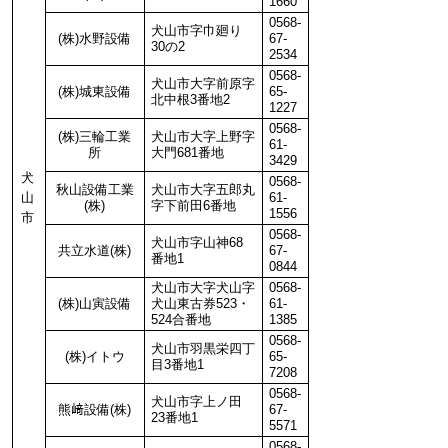
1660
0568-
犬山市字巾廻り
(株)水野設備
67-
30の2
2534
0568-
犬山市大字前原字
(株)城東設備
65-
北中根3番地2
1227
0568-
(株)三輪工業
犬山市大字上野字
61-
所
大門681番地
3429
犬
0568-
秋山設備工業
犬山市大字五郎丸
山
61-
(株)
字下前田6番地
1556
市
0568-
犬山市字山神68
共立水道(株)
67-
番地1
0844
犬山市大字犬山字
0568-
(株)山寅設備
犬山東古券523・
61-
524合番地
1385
0568-
犬山市羽黒栄四丁
(株)イトウ
65-
目3番地1
7208
0568-
犬山市字上ノ田
熊﨑設備(株)
67-
23番地1
5571
0568-