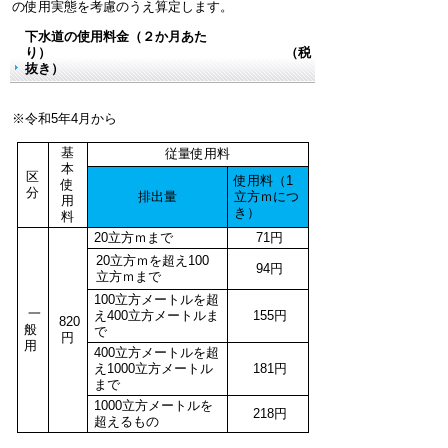
の使用実態を考慮のうえ算定します。
下水道の使用料金（２か月あた
り） （税
抜き）
※令和5年4月から
基
従量使用料
本
区
使用料（1
使
分
排出量
立方ｍにつ
用
き）
料
20立方ｍまで
71円
20立方ｍを超え100
94円
立方ｍまで
100立方メートルを超
一
え400立方メートルま
155円
820
般
で
円
用
400立方メートルを超
え1000立方メートル
181円
まで
1000立方メートルを
218円
超えるもの