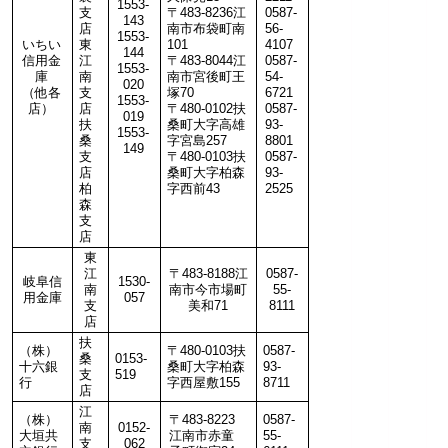
1553-
支
〒483-8236江
0587-
143
店
南市布袋町南
56-
1553-
いちい
東
101
4107
144
信用金
江
〒483-8044江
0587-
1553-
庫
南
南市宮後町王
54-
020
（他各
支
塚70
6721
1553-
店）
店
〒480-0102扶
0587-
019
扶
桑町大字高雄
93-
1553-
桑
字宮島257
8801
149
支
〒480-0103扶
0587-
店
桑町大字柏森
93-
柏
字西前43
2525
森
支
店
東
江
〒483-8188江
0587-
岐阜信
1530-
南
南市今市場町
55-
用金庫
057
支
美和71
8111
店
扶
（株）
〒480-0103扶
0587-
桑
0153-
十六銀
桑町大字柏森
93-
支
519
行
字西屋敷155
8711
店
江
（株）
〒483-8223
0587-
南
0152-
大垣共
江南市赤童
55-
支
062