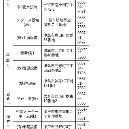
0586-
一宮市南小渕字中
市
(株)愛水設備
82-
崩72-3
5071
0586-
テクアス設備
一宮市明地字金
85-
（株）
屋敷７４番地１
7366
0567-
津島市唐臼町西島
(株)山新設備
31-
33番地
0427
0567-
津島市元寺町二丁
善勝(有)
22-
津
目40番地
5200
島
0567-
津島市元寺町三丁
市
(株)菅原設備
24-
目21番地2
1743
0567-
津島市神守町下町
(株)光設備
31-
131番1
7662
岩
0587-
岩倉市西市町桝東
倉
関戸工業(株)
66-
10番地2
市
6336
0561-
中部オーケー
瀬戸市東赤重町2
82-
ホーム(株)
丁目70番地
瀬
6951
戸
0561-
市
(有)東陽設備
瀬戸市品野町4丁