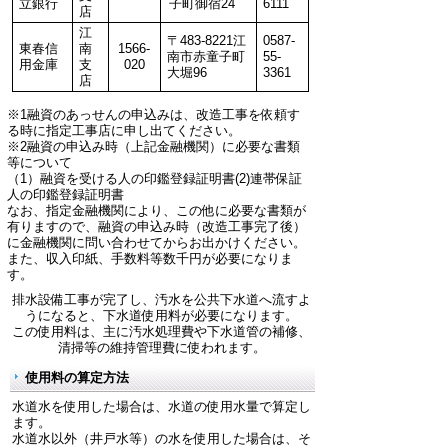
立銀行
子町御宿24
6111
店
江
〒483-8221江
0587-
東春信
南
1566-
南市赤童子町
55-
用金庫
支
020
大堀96
3361
店
※1融資のあっせんの申込みは、改造工事を依頼す
る時に指定工事店に申し出てください。
※2融資の申込み時（上記金融機関）に必要な書類
等について
（1）融資を受ける人の印鑑登録証明書(2)連帯保証
人の印鑑登録証明書
なお、指定金融機関により、この他に必要な書類が
有りますので、融資の申込み時（改造工事完了後）
に金融機関に問い合わせてからお出かけください。
また、収入印紙、手数料等数千円が必要になりま
す。
排水設備工事が完了し、汚水を公共下水道へ流すよ
うになると、下水道使用料が必要になります。
この使用料は、主に汚水処理費や下水道管の補修、
清掃等の維持管理費に使われます。
使用料の算定方法
水道水を使用した場合は、水道の使用水量で算定し
ます。
水道水以外（井戸水等）の水を使用した場合は、そ