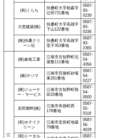
0587-
扶桑町大字柏森字
(有)くらち
93-
辻田721番地
0230
0587-
扶桑町大字高雄字
大恵建築(株)
93-
下山122番地
0336
0587-
(株)扶桑クリ
扶桑町大字高雄字
93-
ーン社
堂子353番地
2365
0587-
江南市古知野町北
(株)倉衛工業
54-
屋敷111番地
4356
0587-
江南市宮後町砂場
(株)ヤジマ
54-
東261番地
0227
0587-
(株)ジェーケ
江南市古知野町熱
54-
ー・サービス
田20番地
0500
0587-
江南市布袋町西
岩田燃料(株)
55-
178番地
0118
0587-
(有)ホテイク
江南市安良町地蔵
56-
リーン
78番地
4028
江
(有)トータル
0587-