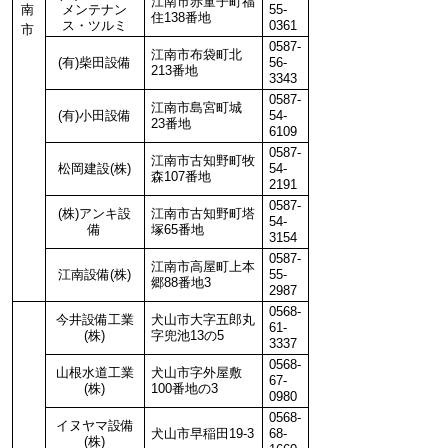
江南市赤童子町福
南
メンテナン
55-
住138番地
ス・ツルミ
0361
市
0587-
江南市布袋町北
(有)柴田設備
56-
213番地
3343
0587-
江南市島宮町城
(有)小田設備
54-
23番地
6109
0587-
江南市古知野町牧
松岡建設(株)
54-
森107番地
2191
0587-
(株)アンキ設
江南市古知野町塔
54-
備
塚65番地
3154
0587-
江南市高屋町上本
江南設備(株)
55-
郷88番地3
2987
0568-
今井設備工業
犬山市大字五郎丸
61-
(株)
字兜池13の5
3337
0568-
山根水道工業
犬山市字外屋敷
67-
(株)
100番地の3
0980
0568-
イヌヤマ設備
犬山市早稲田19-3
68-
(株)