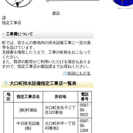
建設
課
指定工事店
工事費について
町では、皆さんの敷地内の排水設備工事に一定の基
準を設けています。
見積書を徴収したうえで、工事の依頼をおこなって
ください。
また、既存の配管がご利用いただける場合もありま
すので、指定工事店か建設課までお尋ねください。
先頭にもどる
大口町排水設備指定工事店一覧表
地
電話
指定工事店名
所在地
区
番号
0587-
大口町奈良子三丁
(株)村瀬組
95-
目122番地
0022
0587-
中日保安設備
大口町外坪一丁目
95-
(株)
43番地1
1284