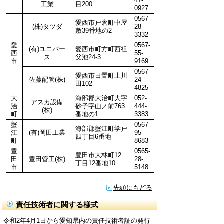
41-
工業
目200
0927
0567-
愛西市戸倉町中屋
(株)タツダ
28-
敷39番地の2
3332
愛
0567-
(有)ユニバー
愛西市町方町西祖
西
55-
ス
父池24-3
市
9169
0567-
愛西市日置町上川
佐藤配管(株)
24-
田102
4825
大
海部郡大治町大字
052-
アスカ設備
治
砂子字山ノ前763
444-
(株)
町
番地の1
3383
蟹
0567-
海部郡蟹江町学戸
江
(有)岡田工業
95-
四丁目6番地
町
8683
豊
0565-
豊田市大林町12
田
豊田管工(株)
28-
丁目12番地10
市
5148
先頭にもどる
責任技術者に関する様式
令和2年4月1日から愛知県内の責任技術者証の発行