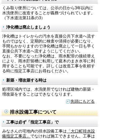
くみ取り便所については、公示の日から3年以内に
水洗便所に改造することが義務づけられています。
（下水道法第11条の3）
浄化槽は廃止しましょう
浄化槽はトイレからの汚水を直接公共下水道へ流す
ものではなく、定期的に検査や清掃が必要になり、
手間もかかりますので浄化槽は廃止して一日も早く
直接公共下水道へ流すようにしてください。
なお、不要になった浄化槽は、雨水配管の接続替え
により、雨水貯留槽に転用して庭木のまき水等に利
用することも可能です。詳しくは改造工事を依頼す
る時に指定工事店にお尋ねください。
新築・増改築する時は
処理区域内では、水洗便所でなければ建物の新築・
増改築をすることはできなくなります。
先頭にもどる
排水設備工事について
工事は必ず「指定工事店」で
みなさんの宅地内の排水設備工事は
「大口町排水設
備指定工事店」
でなければ施工できません。工事は