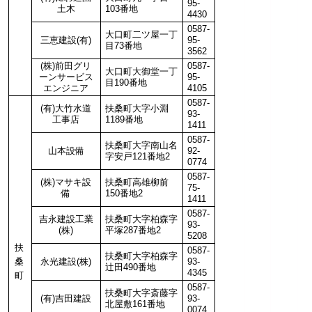
95-
土木
103番地
4430
0587-
大口町二ツ屋一丁
三恵建設(有)
95-
目73番地
3562
(株)前田グリ
0587-
大口町大御堂一丁
ーンサービス
95-
目190番地
エンジニア
4105
0587-
(有)大竹水道
扶桑町大字小淵
93-
工事店
1189番地
1411
0587-
扶桑町大字南山名
山本設備
92-
字安戸121番地2
0774
0587-
(株)マサキ設
扶桑町高雄柳前
75-
備
150番地2
1411
0587-
吉永建設工業
扶桑町大字柏森字
93-
(株)
平塚287番地2
5208
扶
0587-
扶桑町大字柏森字
桑
永光建設(株)
93-
辻田490番地
4345
町
0587-
扶桑町大字斎藤字
(有)吉田建設
93-
北屋敷161番地
0074