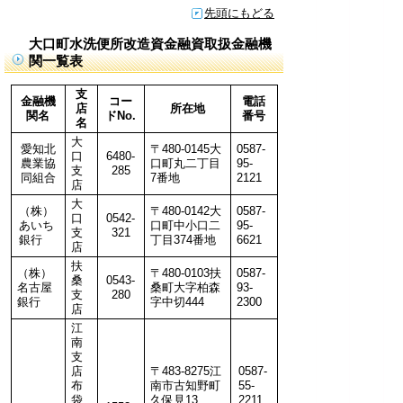
先頭にもどる
大口町水洗便所改造資金融資取扱金融機
関一覧表
支
金融機
コー
電話
店
所在地
関名
ドNo.
番号
名
大
愛知北
〒480-0145大
0587-
口
6480-
農業協
口町丸二丁目
95-
支
285
同組合
7番地
2121
店
大
（株）
〒480-0142大
0587-
口
0542-
あいち
口町中小口二
95-
支
321
銀行
丁目374番地
6621
店
扶
（株）
〒480-0103扶
0587-
桑
0543-
名古屋
桑町大字柏森
93-
支
280
銀行
字中切444
2300
店
江
南
支
店
〒483-8275江
0587-
布
南市古知野町
55-
袋
久保見13
2211