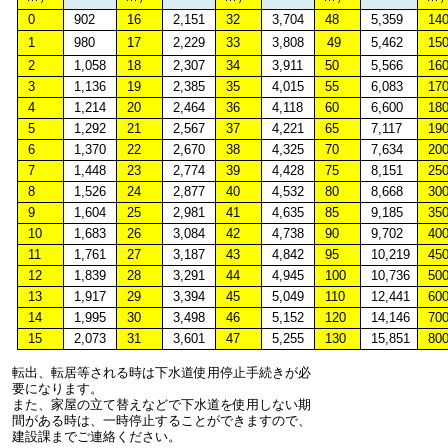
0
902
16
2,151
32
3,704
48
5,359
14
1
980
17
2,229
33
3,808
49
5,462
15
2
1,058
18
2,307
34
3,911
50
5,566
16
3
1,136
19
2,385
35
4,015
55
6,083
17
4
1,214
20
2,464
36
4,118
60
6,600
18
5
1,292
21
2,567
37
4,221
65
7,117
19
6
1,370
22
2,670
38
4,325
70
7,634
20
7
1,448
23
2,774
39
4,428
75
8,151
25
8
1,526
24
2,877
40
4,532
80
8,668
30
9
1,604
25
2,981
41
4,635
85
9,185
35
10
1,683
26
3,084
42
4,738
90
9,702
40
11
1,761
27
3,187
43
4,842
95
10,219
45
12
1,839
28
3,291
44
4,945
100
10,736
50
13
1,917
29
3,394
45
5,049
110
12,441
60
14
1,995
30
3,498
46
5,152
120
14,146
70
15
2,073
31
3,601
47
5,255
130
15,851
80
転出、転居等される時は下水道使用停止手続きが必
要になります。
また、家屋の立て替えなどで下水道を使用しない期
間がある時は、一時停止することができますので、
建設課までご連絡ください。