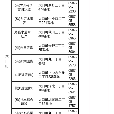
0587-
(有)マルイチ
大口町余野三丁目
95-
吉田水道
474番地
2230
0587-
(株)丸広水道
大口町中小口二丁
95-
店
目221番地
5558
0587-
尾張水道サー
大口町秋田三丁目
95-
ビス
400番地
6965
0587-
大口町余野二丁目
(有)吉田設備
95-
85番地
3004
大
0587-
大口町丸二丁目5
口
(有)新栄設備
95-
番地
2573
町
0587-
大口町さつきケ丘
丸周建設(株)
95-
二丁目238番地
2263
0587-
大口町河北二丁目
熊沢建設(株)
95-
104番地
6944
0587-
(株)社本綜合
大口町堀尾跡二丁
95-
建設
目62番地
1757
0587-
(有)にわ造園
大口町丸一丁目