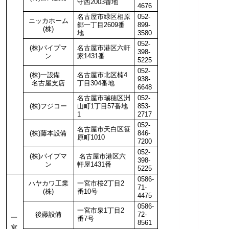
守西2003番地
4676
名古屋市緑区相原
052-
ニッカホーム
郷一丁目2609番
899-
(株)
地
3580
052-
(株)パイプマ
名古屋市港区六軒
398-
ン
家1431番
5225
052-
(株)一設備
名古屋市北区楠4
938-
名古屋支店
丁目304番地
6648
名古屋市瑞穂区洲
052-
(株)フジコー
山町1丁目57番地
853-
1
2717
052-
名古屋市天白区笹
(株)藤本設備
846-
原町1010
7200
052-
(株)パイプマ
名古屋市港区六
398-
ン
軒屋1431番
5225
0586-
ハヤカワ工業
一宮市桜2丁目2
71-
(株)
番10号
4475
0586-
一宮市泉1丁目2
後藤設備
72-
一
番7号
8561
宮