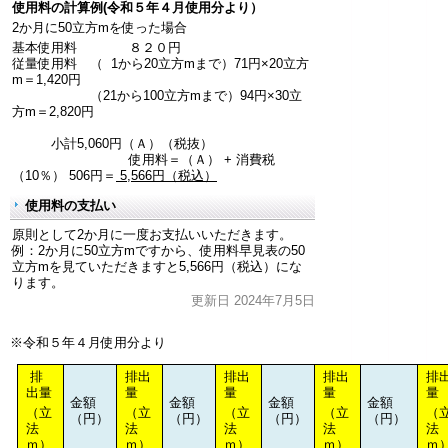
使用料の計算例(令和５年４月使用分より）
2か月に50立方mを使った場合
基本使用料 ８２０円
従量使用料 （ 1から20立方mまで）71円×20立方
m＝1,420円
（21から100立方mまで）94円×30立
方m＝2,820円
小計5,060円（Ａ）（税抜）
使用料＝（Ａ） + 消費税
（10％） 506円＝
5,566円（税込）
使用料の支払い
原則として2か月に一度お支払いいただきます。
例：2か月に50立方mですから、使用料早見表の50
立方mを見ていただきますと5,566円（税込）にな
ります。
更新日 2024年7月5日
※令和５年４月使用分より
排
排出
排出
排出
排
出量
量
量
量
量
金額
金額
金額
金額
（立
（立
（立
（立
（
（円）
（円）
（円）
（円）
法
法
法
法
法
ｍ）
ｍ）
ｍ）
ｍ）
ｍ