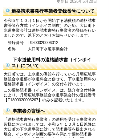
更新日 2026年5月20日
適格請求書発行事業者登録番号について
令和５年１０月１日から開始する消費税の適格請求
書等保存方式（インボイス制度）のため、大口町下
水道事業会計は適格請求書発行事業者の登録を行い
ましたので、以下のとおりお知らせいたします。
登録番号 T9800020006012
名称 大口町下水道事業会計
下水道使用料の適格請求書（インボイ
ス）について
大口町では、上水道の供給を行っている丹羽広域事
務組合水道部が水道料金と併せて、下水道使用料の
適格請求書（インボイス）の交付を行います。
この適格請求書（インボイス）は、媒介者交付特例
により、丹羽広域事務組合水道事業会計の登録番号
【T1800020006267】のみを記載いたします。
事業者の皆様へ
「適格請求書発行事業者」の適用を受ける事業者の
皆様におかれましては、令和５年１０月１日以降に
大口町の下水道事業に対して請求書等を提出される
場合、インボイス制度の要件を満たす適格請求書