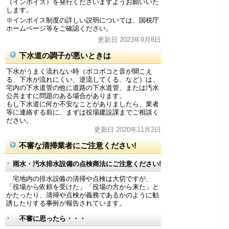
（インボイス）を発行くださいますようお願いいた
します。
※インボイス制度の詳しい説明については、国税庁
ホームページ等をご確認ください。
更新日 2023年9月8日
下水道の調子が悪いときは
下水がうまく流れない時（ボコボコと音が聞こえ
る、下水が流れにくい、逆流してくる、など）は、
宅内の下水道管の他に道路の下水道管、または汚水
公共ますに問題のある場合があります。
もし下水道に何か不安なことがありましたら、業者
等に連絡する前に、まずは役場建設課までご相談く
ださい。
更新日 2020年11月2日
不審な清掃業者にご注意ください!
雨水・汚水排水設備の点検商法にご注意ください!
宅地内の排水設備の清掃や点検は大切ですが、
「役場から依頼を受けた」「役場の方から来た」と
かたったり、清掃や点検が義務であるかのように勧
誘したりする事例が報告されています。
不審に思ったら・・・