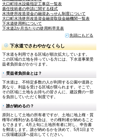
大口町排水設備指定工事店一覧表
責任技術者の申請に関する様式
水洗便所改造資金の融資あっせん制度について
大口町水洗便所改造資金融資取扱金融機関一覧表
下水道使用料について
下水道2か月当たりの使用料早見表
先頭にもどる
下水道でさわやかなくらし
下水道を利用できる区域が順次拡大しています。
この区域の土地を持っている方には、下水道事業受
益者負担金がかかります。
受益者負担金とは？
下水道は、不特定多数の人が利用する公園や道路と
異なり、利益を受ける区域が限られます。そこで、
その区域に土地をお持ちの皆さんに、建設費の一部
を負担していただく制度です。
誰が納めるの？
原則として土地の所有者ですが、土地に地上権・質
権等の権利がある場合は、その権利者が納めること
もできます。4月上旬に土地所有者に対し、申告書
を郵送します。誰が納めるかを決めて、5月1日まで
に役場建設課へ提出してください。