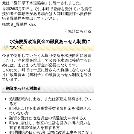
元は「愛知県下水道協会」に統一されました。
令和2年3月31日までに本町で登録を受けている責任
技術者の異動等がある場合は大口町建設課へ責任技
術者異動届を提出してください。
様式９_異動届.xlsx
先頭にもどる
水洗便所改造資金の融資あっせん制度に
ついて
今まで使用していたくみ取り便所を水洗便所に改造
したり、浄化槽を廃止して公共下水道に接続するた
めには、まとまった資金が必要になります。
このため、町では一度に皆さんの負担にならないよ
うに改造資金（無利子）の融資あっせん制度を設け
ています。
融資あっせん対象者
処理区域内に土地、または家屋を所有されてい
る方
町税および下水道事業受益者負担金を滞納され
ていない方
融資を受けた改造資金の償還能力を有する方
町内に居住し、独立の生計を営み弁済の資力を
有する連帯保証人を有する方
処理開始の日から3年以内に改造工事をおこなう