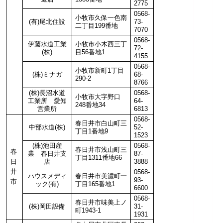
2775
0568-
小牧市久保一色南
(有)尾北住設
73-
二丁目199番地
7070
0568-
伊藤水道工業
小牧市小木西三丁
72-
(株)
目56番地1
4155
0568-
小牧市新町1丁目
(株)ミナガ
68-
290-2
8766
(株)長沼水道
0568-
小牧市大字野口
工業所 愛知
64-
248番地34
営業所
6813
0568-
春日井市白山町三
中部水道(株)
52-
丁目1番地9
1523
(株)池田産
0568-
春日井市浅山町三
春
業 春日井支
87-
丁目1311番地66
日
店
3888
井
0568-
ハウスメディ
春日井市美濃町一
93-
市
ック(有)
丁目165番地1
6600
0568-
春日井市味美上ノ
(株)岡田設備
31-
町1943-1
1931