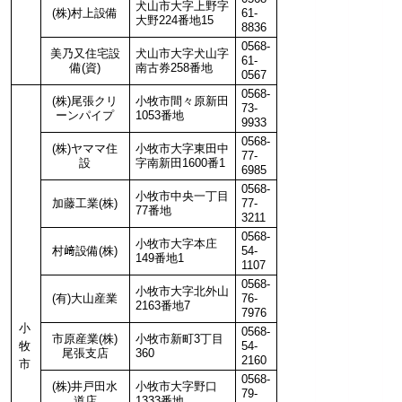
犬山市大字上野字
(株)村上設備
61-
大野224番地15
8836
0568-
美乃又住宅設
犬山市大字犬山字
61-
備(資)
南古券258番地
0567
0568-
(株)尾張クリ
小牧市間々原新田
73-
ーンパイプ
1053番地
9933
0568-
(株)ヤママ住
小牧市大字東田中
77-
設
字南新田1600番1
6985
0568-
小牧市中央一丁目
加藤工業(株)
77-
77番地
3211
0568-
小牧市大字本庄
村﨑設備(株)
54-
149番地1
1107
0568-
小牧市大字北外山
(有)大山産業
76-
2163番地7
7976
小
0568-
市原産業(株)
小牧市新町3丁目
牧
54-
尾張支店
360
2160
市
0568-
(株)井戸田水
小牧市大字野口
79-
道店
1333番地