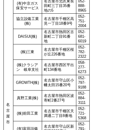
名古屋市北区東長
052-
(有)中京ガス
田町三丁目35番
888-
保安サービス
地の5
8965
052-
協立設備工業
名古屋市千種区高
751-
(株)
見一丁目18番9号
2004
名古屋市熱田区古
052-
DAISUI(株)
新町二丁目91番
681-
地
6019
052-
名古屋市千種区桜
(株)三東
782-
が丘226番地
2322
058-
(株)クラシア
名古屋市西区平出
277-
ン 岐阜支社
町134番地
6273
052-
名古屋市守山区小
GROWTH(株)
797-
幡太田15番20号
9188
052-
名古屋市熱田区波
真野工業(株)
884-
寄町2番27号
3111
名
052-
古
名古屋市千種区天
(株)前田工業
721-
満通二丁目8番地
屋
5368
市
052-
名古屋市守山区新
(有)富田設備
791-