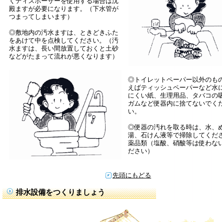
くディスポーザーを使用する場合は沈
殿ますが必要になります。（下水管が
つまってしまいます）
◎敷地内の汚水ますは、ときどきふた
をあけて中を点検してください。（汚
水ますは、長い間放置しておくと土砂
などがたまって流れが悪くなります）
◎トイレットペーパー以外のも
えばティッシュペーパーなど水
にくい紙、生理用品、タバコの
ガムなど便器内に捨てないでく
い。
◎便器の汚れを取る時は、水、
湯、石けん液等で掃除してくだ
薬品類（塩酸、硝酸等は使わな
ださい）
先頭にもどる
排水設備をつくりましょう