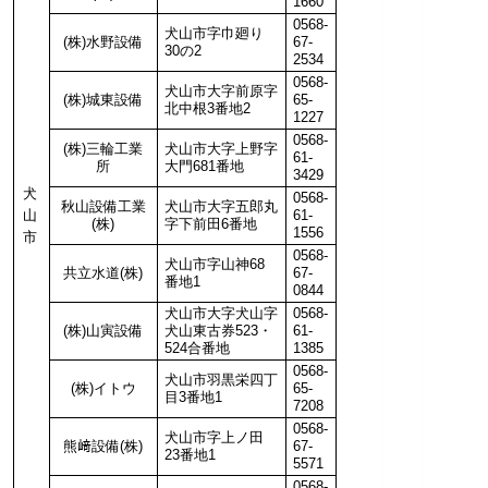
1660
0568-
犬山市字巾廻り
(株)水野設備
67-
30の2
2534
0568-
犬山市大字前原字
(株)城東設備
65-
北中根3番地2
1227
0568-
(株)三輪工業
犬山市大字上野字
61-
所
大門681番地
3429
犬
0568-
秋山設備工業
犬山市大字五郎丸
山
61-
(株)
字下前田6番地
1556
市
0568-
犬山市字山神68
共立水道(株)
67-
番地1
0844
犬山市大字犬山字
0568-
(株)山寅設備
犬山東古券523・
61-
524合番地
1385
0568-
犬山市羽黒栄四丁
(株)イトウ
65-
目3番地1
7208
0568-
犬山市字上ノ田
熊﨑設備(株)
67-
23番地1
5571
0568-