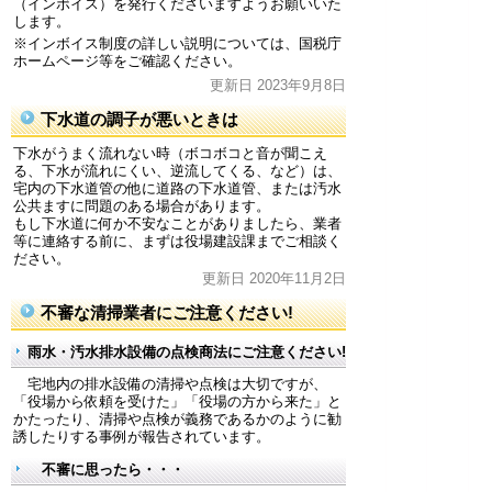
（インボイス）を発行くださいますようお願いいた
します。
※インボイス制度の詳しい説明については、国税庁
ホームページ等をご確認ください。
更新日 2023年9月8日
下水道の調子が悪いときは
下水がうまく流れない時（ボコボコと音が聞こえ
る、下水が流れにくい、逆流してくる、など）は、
宅内の下水道管の他に道路の下水道管、または汚水
公共ますに問題のある場合があります。
もし下水道に何か不安なことがありましたら、業者
等に連絡する前に、まずは役場建設課までご相談く
ださい。
更新日 2020年11月2日
不審な清掃業者にご注意ください!
雨水・汚水排水設備の点検商法にご注意ください!
宅地内の排水設備の清掃や点検は大切ですが、
「役場から依頼を受けた」「役場の方から来た」と
かたったり、清掃や点検が義務であるかのように勧
誘したりする事例が報告されています。
不審に思ったら・・・