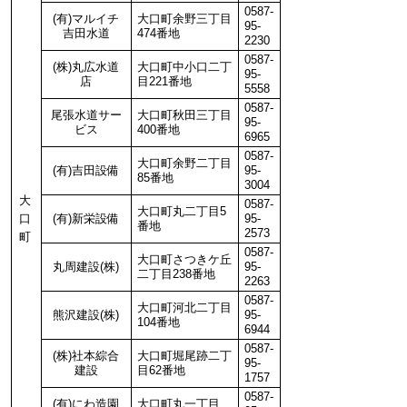
0587-
(有)マルイチ
大口町余野三丁目
95-
吉田水道
474番地
2230
0587-
(株)丸広水道
大口町中小口二丁
95-
店
目221番地
5558
0587-
尾張水道サー
大口町秋田三丁目
95-
ビス
400番地
6965
0587-
大口町余野二丁目
(有)吉田設備
95-
85番地
3004
大
0587-
大口町丸二丁目5
口
(有)新栄設備
95-
番地
2573
町
0587-
大口町さつきケ丘
丸周建設(株)
95-
二丁目238番地
2263
0587-
大口町河北二丁目
熊沢建設(株)
95-
104番地
6944
0587-
(株)社本綜合
大口町堀尾跡二丁
95-
建設
目62番地
1757
0587-
(有)にわ造園
大口町丸一丁目