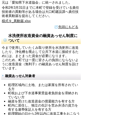
元は「愛知県下水道協会」に統一されました。
令和2年3月31日までに本町で登録を受けている責任
技術者の異動等がある場合は大口町建設課へ責任技
術者異動届を提出してください。
様式９_異動届.xlsx
先頭にもどる
水洗便所改造資金の融資あっせん制度に
ついて
今まで使用していたくみ取り便所を水洗便所に改造
したり、浄化槽を廃止して公共下水道に接続するた
めには、まとまった資金が必要になります。
このため、町では一度に皆さんの負担にならないよ
うに改造資金（無利子）の融資あっせん制度を設け
ています。
融資あっせん対象者
処理区域内に土地、または家屋を所有されてい
る方
町税および下水道事業受益者負担金を滞納され
ていない方
融資を受けた改造資金の償還能力を有する方
町内に居住し、独立の生計を営み弁済の資力を
有する連帯保証人を有する方
処理開始の日から3年以内に改造工事をおこなう