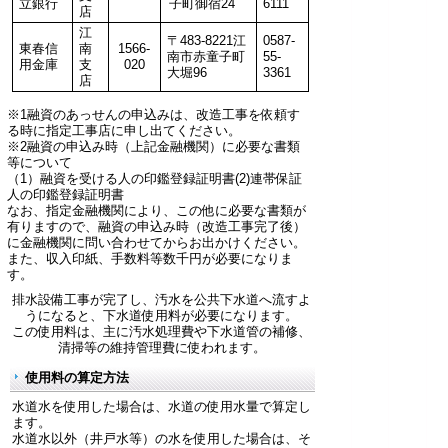
立銀行
子町御宿24
6111
店
江
〒483-8221江
0587-
東春信
南
1566-
南市赤童子町
55-
用金庫
支
020
大堀96
3361
店
※1融資のあっせんの申込みは、改造工事を依頼す
る時に指定工事店に申し出てください。
※2融資の申込み時（上記金融機関）に必要な書類
等について
（1）融資を受ける人の印鑑登録証明書(2)連帯保証
人の印鑑登録証明書
なお、指定金融機関により、この他に必要な書類が
有りますので、融資の申込み時（改造工事完了後）
に金融機関に問い合わせてからお出かけください。
また、収入印紙、手数料等数千円が必要になりま
す。
排水設備工事が完了し、汚水を公共下水道へ流すよ
うになると、下水道使用料が必要になります。
この使用料は、主に汚水処理費や下水道管の補修、
清掃等の維持管理費に使われます。
使用料の算定方法
水道水を使用した場合は、水道の使用水量で算定し
ます。
水道水以外（井戸水等）の水を使用した場合は、そ