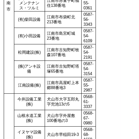
江南市赤童子町福
南
メンテナン
55-
住138番地
ス・ツルミ
0361
市
0587-
江南市布袋町北
(有)柴田設備
56-
213番地
3343
0587-
江南市島宮町城
(有)小田設備
54-
23番地
6109
0587-
江南市古知野町牧
松岡建設(株)
54-
森107番地
2191
0587-
(株)アンキ設
江南市古知野町塔
54-
備
塚65番地
3154
0587-
江南市高屋町上本
江南設備(株)
55-
郷88番地3
2987
0568-
今井設備工業
犬山市大字五郎丸
61-
(株)
字兜池13の5
3337
0568-
山根水道工業
犬山市字外屋敷
67-
(株)
100番地の3
0980
0568-
イヌヤマ設備
犬山市早稲田19-3
68-
(株)