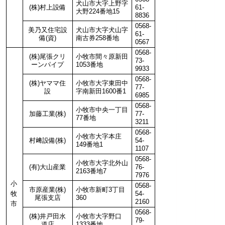
犬山市大字上野字
(株)村上設備
61-
大野224番地15
8836
0568-
美乃又住宅設
犬山市大字犬山字
61-
備(資)
南古券258番地
0567
0568-
(株)尾張クリ
小牧市間々原新田
73-
ーンパイプ
1053番地
9933
0568-
(株)ヤママ住
小牧市大字東田中
77-
設
字南新田1600番1
6985
0568-
小牧市中央一丁目
加藤工業(株)
77-
77番地
3211
0568-
小牧市大字本庄
村﨑設備(株)
54-
149番地1
1107
0568-
小牧市大字北外山
(有)大山産業
76-
2163番地7
7976
小
0568-
市原産業(株)
小牧市新町3丁目
牧
54-
尾張支店
360
2160
市
0568-
(株)井戸田水
小牧市大字野口
79-
道店
1333番地