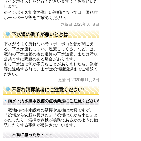
（インボイス）を発行くださいますようお願いいた
します。
※インボイス制度の詳しい説明については、国税庁
ホームページ等をご確認ください。
更新日 2023年9月8日
下水道の調子が悪いときは
下水がうまく流れない時（ボコボコと音が聞こえ
る、下水が流れにくい、逆流してくる、など）は、
宅内の下水道管の他に道路の下水道管、または汚水
公共ますに問題のある場合があります。
もし下水道に何か不安なことがありましたら、業者
等に連絡する前に、まずは役場建設課までご相談く
ださい。
更新日 2020年11月2日
不審な清掃業者にご注意ください!
雨水・汚水排水設備の点検商法にご注意ください!
宅地内の排水設備の清掃や点検は大切ですが、
「役場から依頼を受けた」「役場の方から来た」と
かたったり、清掃や点検が義務であるかのように勧
誘したりする事例が報告されています。
不審に思ったら・・・