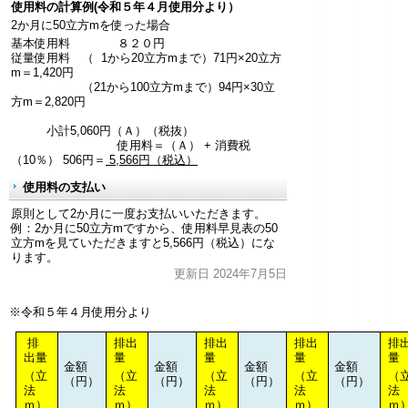
使用料の計算例(令和５年４月使用分より）
2か月に50立方mを使った場合
基本使用料 ８２０円
従量使用料 （ 1から20立方mまで）71円×20立方
m＝1,420円
（21から100立方mまで）94円×30立
方m＝2,820円
小計5,060円（Ａ）（税抜）
使用料＝（Ａ） + 消費税
（10％） 506円＝
5,566円（税込）
使用料の支払い
原則として2か月に一度お支払いいただきます。
例：2か月に50立方mですから、使用料早見表の50
立方mを見ていただきますと5,566円（税込）にな
ります。
更新日 2024年7月5日
※令和５年４月使用分より
排
排出
排出
排出
排
出量
量
量
量
量
金額
金額
金額
金額
（立
（立
（立
（立
（
（円）
（円）
（円）
（円）
法
法
法
法
法
ｍ）
ｍ）
ｍ）
ｍ）
ｍ