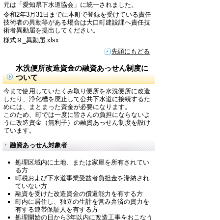
元は「愛知県下水道協会」に統一されました。
令和2年3月31日までに本町で登録を受けている責任
技術者の異動等がある場合は大口町建設課へ責任技
術者異動届を提出してください。
様式９_異動届.xlsx
先頭にもどる
水洗便所改造資金の融資あっせん制度に
ついて
今まで使用していたくみ取り便所を水洗便所に改造
したり、浄化槽を廃止して公共下水道に接続するた
めには、まとまった資金が必要になります。
このため、町では一度に皆さんの負担にならないよ
うに改造資金（無利子）の融資あっせん制度を設け
ています。
融資あっせん対象者
処理区域内に土地、または家屋を所有されてい
る方
町税および下水道事業受益者負担金を滞納され
ていない方
融資を受けた改造資金の償還能力を有する方
町内に居住し、独立の生計を営み弁済の資力を
有する連帯保証人を有する方
処理開始の日から3年以内に改造工事をおこなう