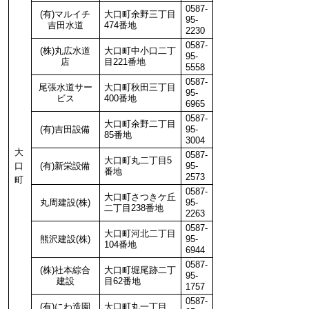
0587-
(有)マルイチ
大口町余野三丁目
95-
吉田水道
474番地
2230
0587-
(株)丸広水道
大口町中小口二丁
95-
店
目221番地
5558
0587-
尾張水道サー
大口町秋田三丁目
95-
ビス
400番地
6965
0587-
大口町余野二丁目
(有)吉田設備
95-
85番地
3004
大
0587-
大口町丸二丁目5
口
(有)新栄設備
95-
番地
2573
町
0587-
大口町さつきケ丘
丸周建設(株)
95-
二丁目238番地
2263
0587-
大口町河北二丁目
熊沢建設(株)
95-
104番地
6944
0587-
(株)社本綜合
大口町堀尾跡二丁
95-
建設
目62番地
1757
0587-
(有)にわ造園
大口町丸一丁目