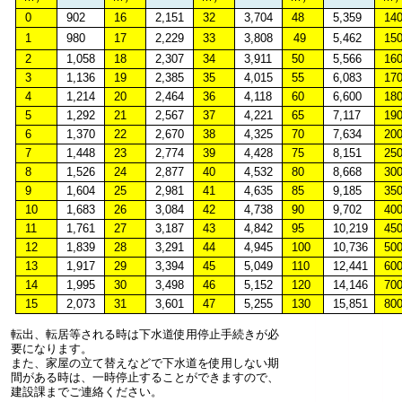
0
902
16
2,151
32
3,704
48
5,359
14
1
980
17
2,229
33
3,808
49
5,462
15
2
1,058
18
2,307
34
3,911
50
5,566
16
3
1,136
19
2,385
35
4,015
55
6,083
17
4
1,214
20
2,464
36
4,118
60
6,600
18
5
1,292
21
2,567
37
4,221
65
7,117
19
6
1,370
22
2,670
38
4,325
70
7,634
20
7
1,448
23
2,774
39
4,428
75
8,151
25
8
1,526
24
2,877
40
4,532
80
8,668
30
9
1,604
25
2,981
41
4,635
85
9,185
35
10
1,683
26
3,084
42
4,738
90
9,702
40
11
1,761
27
3,187
43
4,842
95
10,219
45
12
1,839
28
3,291
44
4,945
100
10,736
50
13
1,917
29
3,394
45
5,049
110
12,441
60
14
1,995
30
3,498
46
5,152
120
14,146
70
15
2,073
31
3,601
47
5,255
130
15,851
80
転出、転居等される時は下水道使用停止手続きが必
要になります。
また、家屋の立て替えなどで下水道を使用しない期
間がある時は、一時停止することができますので、
建設課までご連絡ください。