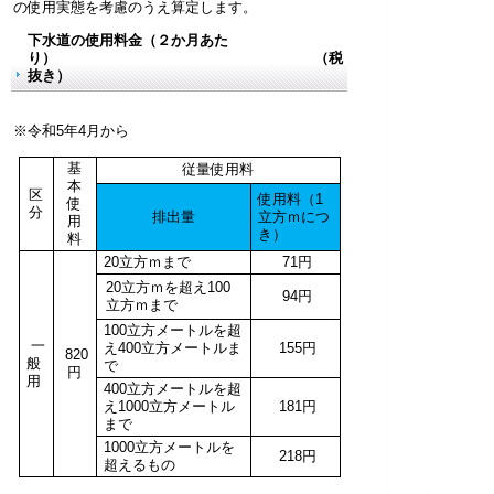
の使用実態を考慮のうえ算定します。
下水道の使用料金（２か月あた
り） （税
抜き）
※令和5年4月から
基
従量使用料
本
区
使用料（1
使
分
排出量
立方ｍにつ
用
き）
料
20立方ｍまで
71円
20立方ｍを超え100
94円
立方ｍまで
100立方メートルを超
一
え400立方メートルま
155円
820
般
で
円
用
400立方メートルを超
え1000立方メートル
181円
まで
1000立方メートルを
218円
超えるもの