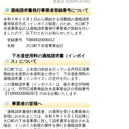
更新日 2026年5月20日
適格請求書発行事業者登録番号について
令和５年１０月１日から開始する消費税の適格請求
書等保存方式（インボイス制度）のため、大口町下
水道事業会計は適格請求書発行事業者の登録を行い
ましたので、以下のとおりお知らせいたします。
登録番号 T9800020006012
名称 大口町下水道事業会計
下水道使用料の適格請求書（インボイ
ス）について
大口町では、上水道の供給を行っている丹羽広域事
務組合水道部が水道料金と併せて、下水道使用料の
適格請求書（インボイス）の交付を行います。
この適格請求書（インボイス）は、媒介者交付特例
により、丹羽広域事務組合水道事業会計の登録番号
【T1800020006267】のみを記載いたします。
事業者の皆様へ
「適格請求書発行事業者」の適用を受ける事業者の
皆様におかれましては、令和５年１０月１日以降に
大口町の下水道事業に対して請求書等を提出される
場合、インボイス制度の要件を満たす適格請求書