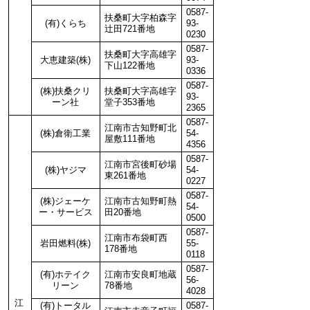
0587-
扶桑町大字柏森字
(有)くらち
93-
辻田721番地
0230
0587-
扶桑町大字高雄字
大恵建築(株)
93-
下山122番地
0336
0587-
(株)扶桑クリ
扶桑町大字高雄字
93-
ーン社
堂子353番地
2365
0587-
江南市古知野町北
(株)倉衛工業
54-
屋敷111番地
4356
0587-
江南市宮後町砂場
(株)ヤジマ
54-
東261番地
0227
0587-
(株)ジェーケ
江南市古知野町熱
54-
ー・サービス
田20番地
0500
0587-
江南市布袋町西
岩田燃料(株)
55-
178番地
0118
0587-
(有)ホテイク
江南市安良町地蔵
56-
リーン
78番地
4028
江
(有)トータル
0587-