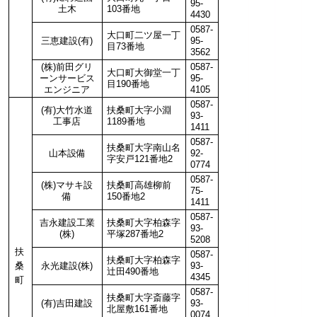
95-
土木
103番地
4430
0587-
大口町二ツ屋一丁
三恵建設(有)
95-
目73番地
3562
(株)前田グリ
0587-
大口町大御堂一丁
ーンサービス
95-
目190番地
エンジニア
4105
0587-
(有)大竹水道
扶桑町大字小淵
93-
工事店
1189番地
1411
0587-
扶桑町大字南山名
山本設備
92-
字安戸121番地2
0774
0587-
(株)マサキ設
扶桑町高雄柳前
75-
備
150番地2
1411
0587-
吉永建設工業
扶桑町大字柏森字
93-
(株)
平塚287番地2
5208
扶
0587-
扶桑町大字柏森字
桑
永光建設(株)
93-
辻田490番地
4345
町
0587-
扶桑町大字斎藤字
(有)吉田建設
93-
北屋敷161番地
0074