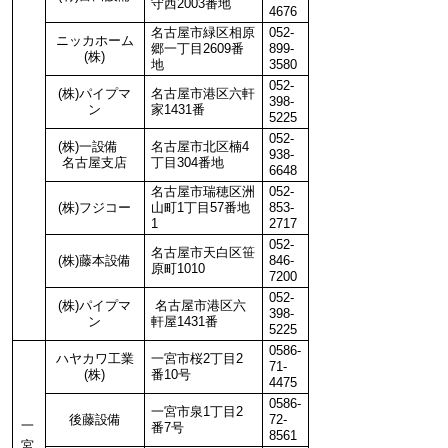
守西2003番地
4676
名古屋市緑区相原
052-
ニッカホーム
郷一丁目2609番
899-
(株)
地
3580
052-
(株)パイプマ
名古屋市港区六軒
398-
ン
家1431番
5225
052-
(株)一設備
名古屋市北区楠4
938-
名古屋支店
丁目304番地
6648
名古屋市瑞穂区洲
052-
(株)フジコー
山町1丁目57番地
853-
1
2717
052-
名古屋市天白区笹
(株)藤本設備
846-
原町1010
7200
052-
(株)パイプマ
名古屋市港区六
398-
ン
軒屋1431番
5225
0586-
ハヤカワ工業
一宮市桜2丁目2
71-
(株)
番10号
4475
0586-
一宮市泉1丁目2
後藤設備
72-
一
番7号
8561
宮