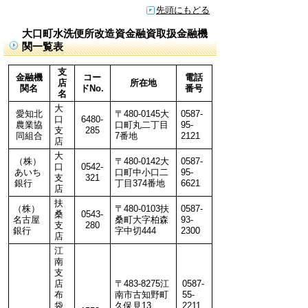
先頭にもどる
大口町水洗便所改造資金融資取扱金融機
関一覧表
支
金融機
コー
電話
店
所在地
関名
ドNo.
番号
名
大
愛知北
〒480-0145大
0587-
口
6480-
農業協
口町丸二丁目
95-
支
285
同組合
7番地
2121
店
大
（株）
〒480-0142大
0587-
口
0542-
あいち
口町中小口二
95-
支
321
銀行
丁目374番地
6621
店
扶
（株）
〒480-0103扶
0587-
桑
0543-
名古屋
桑町大字柏森
93-
支
280
銀行
字中切444
2300
店
江
南
支
店
〒483-8275江
0587-
布
南市古知野町
55-
袋
久保見13
2211