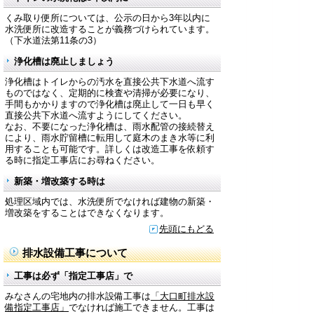
くみ取り便所については、公示の日から3年以内に
水洗便所に改造することが義務づけられています。
（下水道法第11条の3）
浄化槽は廃止しましょう
浄化槽はトイレからの汚水を直接公共下水道へ流す
ものではなく、定期的に検査や清掃が必要になり、
手間もかかりますので浄化槽は廃止して一日も早く
直接公共下水道へ流すようにしてください。
なお、不要になった浄化槽は、雨水配管の接続替え
により、雨水貯留槽に転用して庭木のまき水等に利
用することも可能です。詳しくは改造工事を依頼す
る時に指定工事店にお尋ねください。
新築・増改築する時は
処理区域内では、水洗便所でなければ建物の新築・
増改築をすることはできなくなります。
先頭にもどる
排水設備工事について
工事は必ず「指定工事店」で
みなさんの宅地内の排水設備工事は
「大口町排水設
備指定工事店」
でなければ施工できません。工事は