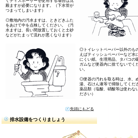
くディスポーザーを使用する場合は沈
殿ますが必要になります。（下水管が
つまってしまいます）
◎敷地内の汚水ますは、ときどきふた
をあけて中を点検してください。（汚
水ますは、長い間放置しておくと土砂
などがたまって流れが悪くなります）
◎トイレットペーパー以外のも
えばティッシュペーパーなど水
にくい紙、生理用品、タバコの
ガムなど便器内に捨てないでく
い。
◎便器の汚れを取る時は、水、
湯、石けん液等で掃除してくだ
薬品類（塩酸、硝酸等は使わな
ださい）
先頭にもどる
排水設備をつくりましょう