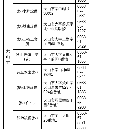
1660
0568-
犬山市字巾廻り
(株)水野設備
67-
30の2
2534
0568-
犬山市大字前原字
(株)城東設備
65-
北中根3番地2
1227
0568-
(株)三輪工業
犬山市大字上野字
61-
所
大門681番地
3429
犬
0568-
秋山設備工業
犬山市大字五郎丸
山
61-
(株)
字下前田6番地
1556
市
0568-
犬山市字山神68
共立水道(株)
67-
番地1
0844
犬山市大字犬山字
0568-
(株)山寅設備
犬山東古券523・
61-
524合番地
1385
0568-
犬山市羽黒栄四丁
(株)イトウ
65-
目3番地1
7208
0568-
犬山市字上ノ田
熊﨑設備(株)
67-
23番地1
5571
0568-