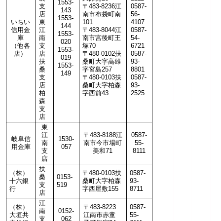
1553-
支
〒483-8236江
0587-
143
店
南市布袋町南
56-
1553-
いちい
東
101
4107
144
信用金
江
〒483-8044江
0587-
1553-
庫
南
南市宮後町王
54-
020
（他各
支
塚70
6721
1553-
店）
店
〒480-0102扶
0587-
019
扶
桑町大字高雄
93-
1553-
桑
字宮島257
8801
149
支
〒480-0103扶
0587-
店
桑町大字柏森
93-
柏
字西前43
2525
森
支
店
東
江
〒483-8188江
0587-
岐阜信
1530-
南
南市今市場町
55-
用金庫
057
支
美和71
8111
店
扶
（株）
〒480-0103扶
0587-
桑
0153-
十六銀
桑町大字柏森
93-
支
519
行
字西屋敷155
8711
店
江
（株）
〒483-8223
0587-
南
0152-
大垣共
江南市赤童
55-
支
062