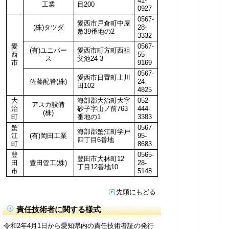
41-
工業
目200
0927
0567-
愛西市戸倉町中屋
(株)タツダ
28-
敷39番地の2
3332
愛
0567-
(有)ユニバー
愛西市町方町西祖
西
55-
ス
父池24-3
市
9169
0567-
愛西市日置町上川
佐藤配管(株)
24-
田102
4825
大
海部郡大治町大字
052-
アスカ設備
治
砂子字山ノ前763
444-
(株)
町
番地の1
3383
蟹
0567-
海部郡蟹江町学戸
江
(有)岡田工業
95-
四丁目6番地
町
8683
豊
0565-
豊田市大林町12
田
豊田管工(株)
28-
丁目12番地10
市
5148
先頭にもどる
責任技術者に関する様式
令和2年4月1日から愛知県内の責任技術者証の発行