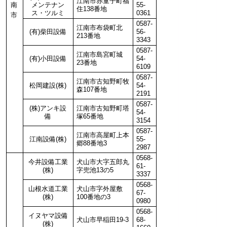
江南市赤童子町福
南
メンテナン
55-
住138番地
ス・ツルミ
0361
市
0587-
江南市布袋町北
(有)柴田設備
56-
213番地
3343
0587-
江南市島宮町城
(有)小田設備
54-
23番地
6109
0587-
江南市古知野町牧
松岡建設(株)
54-
森107番地
2191
0587-
(株)アンキ設
江南市古知野町塔
54-
備
塚65番地
3154
0587-
江南市高屋町上本
江南設備(株)
55-
郷88番地3
2987
0568-
今井設備工業
犬山市大字五郎丸
61-
(株)
字兜池13の5
3337
0568-
山根水道工業
犬山市字外屋敷
67-
(株)
100番地の3
0980
0568-
イヌヤマ設備
犬山市早稲田19-3
68-
(株)