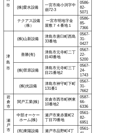
0586-
一宮市南小渕字中
市
(株)愛水設備
82-
崩72-3
5071
0586-
テクアス設備
一宮市明地字金
85-
（株）
屋敷７４番地１
7366
0567-
津島市唐臼町西島
(株)山新設備
31-
33番地
0427
0567-
津島市元寺町二丁
善勝(有)
22-
津
目40番地
5200
島
0567-
津島市元寺町三丁
市
(株)菅原設備
24-
目21番地2
1743
0567-
津島市神守町下町
(株)光設備
31-
131番1
7662
岩
0587-
岩倉市西市町桝東
倉
関戸工業(株)
66-
10番地2
市
6336
0561-
中部オーケー
瀬戸市東赤重町2
82-
ホーム(株)
丁目70番地
瀬
6951
戸
0561-
市
(有)東陽設備
瀬戸市品野町4丁