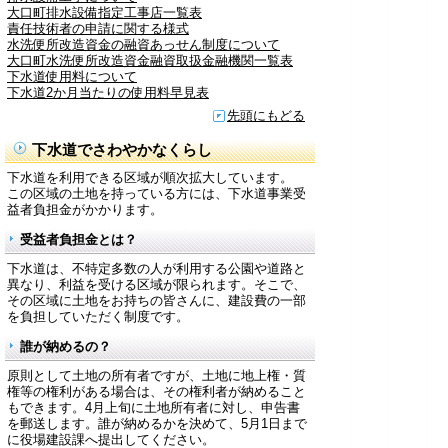
大口町排水設備指定工事店一覧表
責任技術者の申請に関する様式
水洗便所改造資金の融資あっせん制度について
大口町水洗便所改造資金融資取扱金融機関一覧表
下水道使用料について
下水道2か月当たりの使用料早見表
先頭にもどる
下水道でさわやかなくらし
下水道を利用できる区域が順次拡大しています。
この区域の土地を持っている方には、下水道事業受
益者負担金がかかります。
受益者負担金とは？
下水道は、不特定多数の人が利用する公園や道路と
異なり、利益を受ける区域が限られます。そこで、
その区域に土地をお持ちの皆さんに、建設費の一部
を負担していただく制度です。
誰が納めるの？
原則として土地の所有者ですが、土地に地上権・質
権等の権利がある場合は、その権利者が納めること
もできます。4月上旬に土地所有者に対し、申告書
を郵送します。誰が納めるかを決めて、5月1日まで
に役場建設課へ提出してください。