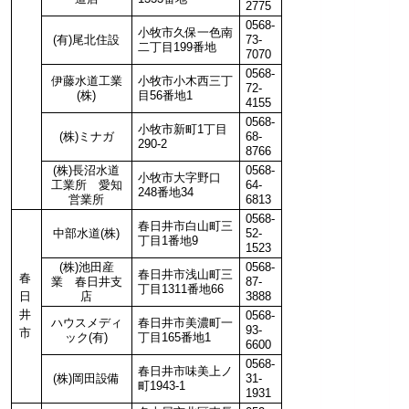
2775
0568-
小牧市久保一色南
(有)尾北住設
73-
二丁目199番地
7070
0568-
伊藤水道工業
小牧市小木西三丁
72-
(株)
目56番地1
4155
0568-
小牧市新町1丁目
(株)ミナガ
68-
290-2
8766
(株)長沼水道
0568-
小牧市大字野口
工業所 愛知
64-
248番地34
営業所
6813
0568-
春日井市白山町三
中部水道(株)
52-
丁目1番地9
1523
(株)池田産
0568-
春日井市浅山町三
春
業 春日井支
87-
丁目1311番地66
日
店
3888
井
0568-
ハウスメディ
春日井市美濃町一
93-
市
ック(有)
丁目165番地1
6600
0568-
春日井市味美上ノ
(株)岡田設備
31-
町1943-1
1931