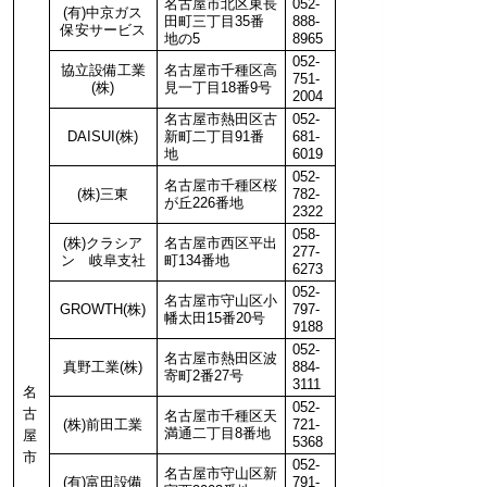
名古屋市北区東長
052-
(有)中京ガス
田町三丁目35番
888-
保安サービス
地の5
8965
052-
協立設備工業
名古屋市千種区高
751-
(株)
見一丁目18番9号
2004
名古屋市熱田区古
052-
DAISUI(株)
新町二丁目91番
681-
地
6019
052-
名古屋市千種区桜
(株)三東
782-
が丘226番地
2322
058-
(株)クラシア
名古屋市西区平出
277-
ン 岐阜支社
町134番地
6273
052-
名古屋市守山区小
GROWTH(株)
797-
幡太田15番20号
9188
052-
名古屋市熱田区波
真野工業(株)
884-
寄町2番27号
3111
名
052-
古
名古屋市千種区天
(株)前田工業
721-
満通二丁目8番地
屋
5368
市
052-
名古屋市守山区新
(有)富田設備
791-