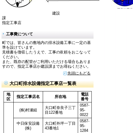
建設
課
指定工事店
工事費について
町では、皆さんの敷地内の排水設備工事に一定の基
準を設けています。
見積書を徴収したうえで、工事の依頼をおこなって
ください。
また、既存の配管がご利用いただける場合もありま
すので、指定工事店か建設課までお尋ねください。
先頭にもどる
大口町排水設備指定工事店一覧表
地
電話
指定工事店名
所在地
区
番号
0587-
大口町奈良子三丁
(株)村瀬組
95-
目122番地
0022
0587-
中日保安設備
大口町外坪一丁目
95-
(株)
43番地1
1284