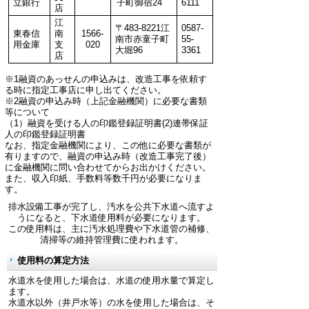
立銀行
子町御宿24
6111
店
江
〒483-8221江
0587-
東春信
南
1566-
南市赤童子町
55-
用金庫
支
020
大堀96
3361
店
※1融資のあっせんの申込みは、改造工事を依頼す
る時に指定工事店に申し出てください。
※2融資の申込み時（上記金融機関）に必要な書類
等について
（1）融資を受ける人の印鑑登録証明書(2)連帯保証
人の印鑑登録証明書
なお、指定金融機関により、この他に必要な書類が
有りますので、融資の申込み時（改造工事完了後）
に金融機関に問い合わせてからお出かけください。
また、収入印紙、手数料等数千円が必要になりま
す。
排水設備工事が完了し、汚水を公共下水道へ流すよ
うになると、下水道使用料が必要になります。
この使用料は、主に汚水処理費や下水道管の補修、
清掃等の維持管理費に使われます。
使用料の算定方法
水道水を使用した場合は、水道の使用水量で算定し
ます。
水道水以外（井戸水等）の水を使用した場合は、そ