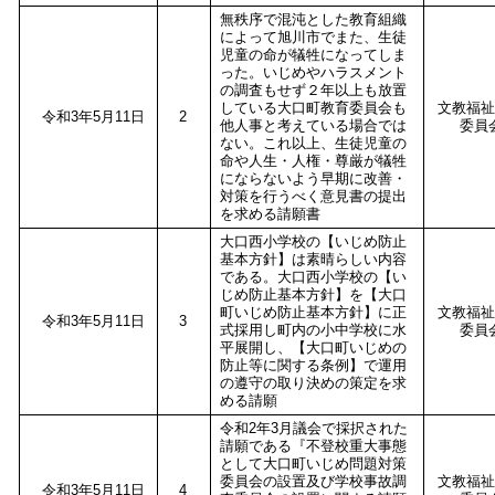
無秩序で混沌とした教育組織
によって旭川市でまた、生徒
児童の命が犠牲になってしま
った。いじめやハラスメント
の調査もせず２年以上も放置
している大口町教育委員会も
文教福祉
令和3年5月11日
2
他人事と考えている場合では
委員
ない。これ以上、生徒児童の
命や人生・人権・尊厳が犠牲
にならないよう早期に改善・
対策を行うべく意見書の提出
を求める請願書
大口西小学校の【いじめ防止
基本方針】は素晴らしい内容
である。大口西小学校の【い
じめ防止基本方針】を【大口
町いじめ防止基本方針】に正
文教福祉
令和3年5月11日
3
式採用し町内の小中学校に水
委員
平展開し、【大口町いじめの
防止等に関する条例】で運用
の遵守の取り決めの策定を求
める請願
令和2年3月議会で採択された
請願である『不登校重大事態
として大口町いじめ問題対策
委員会の設置及び学校事故調
文教福祉
令和3年5月11日
4