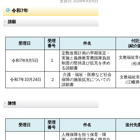
更新日 2026年8月6日
令和7年
請願
受理
付託
受理日
件名
番号
(紹介
定数改善計画の早期策定・
文教福祉常
実施と義務教育費国庫負担
令和7年8月5日
1
制度の堅持及び拡充を求め
（松本
る請願書
介護・福祉・医療など社会
文教福祉常
令和7年10月24日
２
保障の施策拡充についての
（江幡満
請願書
陳情
受理
受理日
件名
送付先
番号
人権保障を担う保育・障
害・介護職場で働く職員自