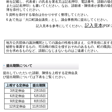
称を記載し、代表者）の氏名を署名又は記名押印、電話番号、請願の場
または記名押印）も書いてください。なお、請願者・陳情者が多数の場
簿を添付してください。
5 資料を添付する場合は分かりやすく整理してください。
6 あて先は「大口町議会議長」とし、議会事務局に提出してください。
記入見本
記入見本を参考にしてください。
(PDF:
地方公共団体の議決機関としての議会の性格を踏まえ、公序良俗に反す
秘密を暴露するもの、司法権の独立を侵すおそれのあるもの、町の職員
分を求めるものなど、請願になじまないものはご遠慮ください。
提出期限について
提出していただいた請願、陳情を上程する定例会及
び提出期限については下表をご覧ください。
上程する定例会
提出期限
3月定例会
2月15日
6月定例会
5月15日
9月定例会
8月15日
12月定例会
11月15日