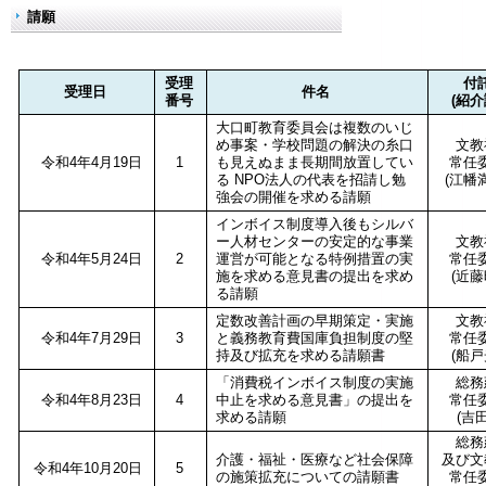
請願
受理
付
受理日
件名
番号
(紹介
大口町教育委員会は複数のいじ
め事案・学校問題の解決の糸口
文教
令和4年4月19日
1
も見えぬまま長期間放置してい
常任
る NPO法人の代表を招請し勉
(江幡
強会の開催を求める請願
インボイス制度導入後もシルバ
ー人材センターの安定的な事業
文教
令和4年5月24日
2
運営が可能となる特例措置の実
常任
施を求める意見書の提出を求め
(近藤
る請願
定数改善計画の早期策定・実施
文教
令和4年7月29日
3
と義務教育費国庫負担制度の堅
常任
持及び拡充を求める請願書
(船戸
「消費税インボイス制度の実施
総務
令和4年8月23日
4
中止を求める意見書」の提出を
常任
求める請願
(吉田
総務
介護・福祉・医療など社会保障
及び文
令和4年10月20日
5
の施策拡充についての請願書
常任