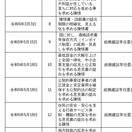
不利益が生じている。
直ちに対応を改める事
を求める陳情
陳情書・請願書の提出
令和5年3月3日
8
期限の明確化、見える
化を求める陳情書
国に対し、適格請求書
等保存方式（インボイ
令和5年5月15日
9
総務建設常任委
ス制度）の延期・見直
しを求める陳情書
最低賃金の大幅引上げ
と全国一律化、中小企
令和5年5月18日
10
業支援の拡充と公正取
総務建設常任委
引を求める意見書の提
出を求める陳情
公契約事業従事者の適
正賃金と安定雇用を確
令和5年5月18日
11
保する公契約法の制定
総務建設常任委
を求める意見書の提出
を求める陳情
住民の安全・安心を支
える行政サービス体
令和5年5月18日
12
制・機能の充実を求め
総務建設常任委
る意見書の提出を求め
る陳情
地方財政の拡充を求め