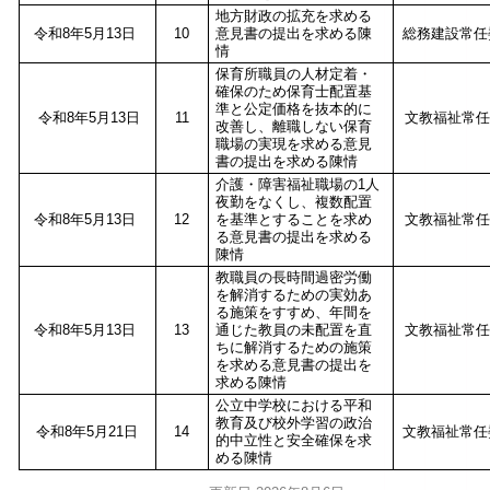
地方財政の拡充を求める
令和8年5月13日
10
意見書の提出を求める陳
総務建設常
情
保育所職員の人材定着・
確保のため保育士配置基
準と公定価格を抜本的に
令和8年5月13日
11
文教福祉常任
改善し、離職しない保育
職場の実現を求める意見
書の提出を求める陳情
介護・障害福祉職場の1人
夜勤をなくし、複数配置
令和8年5月13日
12
を基準とすることを求め
文教福祉常任
る意見書の提出を求める
陳情
教職員の長時間過密労働
を解消するための実効あ
る施策をすすめ、年間を
令和8年5月13日
13
通じた教員の未配置を直
文教福祉常任
ちに解消するための施策
を求める意見書の提出を
求める陳情
公立中学校における平和
教育及び校外学習の政治
令和8年5月21日
14
文教福祉常
的中立性と安全確保を求
める陳情