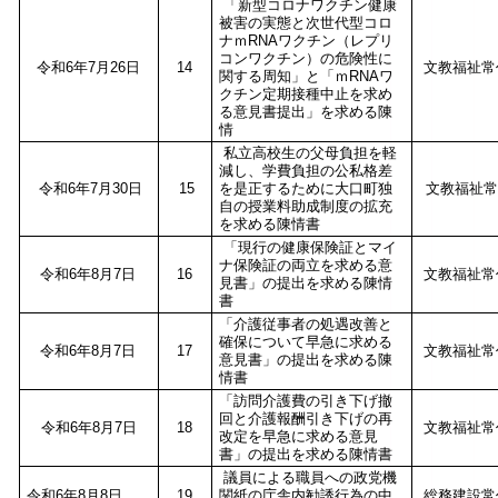
「新型コロナワクチン健康
被害の実態と次世代型コロ
ナｍRNAワクチン（レプリ
コンワクチン）の危険性に
令和6年7月26日
14
文教福祉常
関する周知」と「ｍRNAワ
クチン定期接種中止を求め
る意見書提出」を求める陳
情
私立高校生の父母負担を軽
減し、学費負担の公私格差
令和6年7月30日
15
を是正するために大口町独
文教福祉常
自の授業料助成制度の拡充
を求める陳情書
「現行の健康保険証とマイ
ナ保険証の両立を求める意
令和6年8月7日
16
文教福祉常
見書」の提出を求める陳情
書
「介護従事者の処遇改善と
確保について早急に求める
令和6年8月7日
17
文教福祉常
意見書」の提出を求める陳
情書
「訪問介護費の引き下げ撤
回と介護報酬引き下げの再
令和6年8月7日
18
文教福祉常
改定を早急に求める意見
書」の提出を求める陳情書
議員による職員への政党機
令和6年8月8日
19
関紙の庁舎内勧誘行為の中
総務建設常