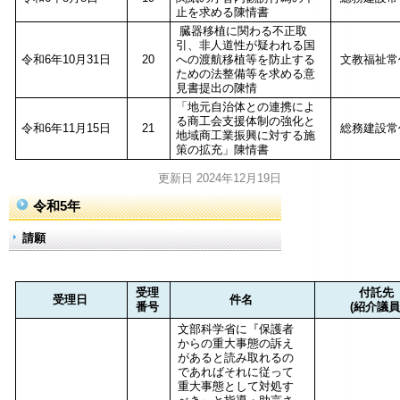
止を求める陳情書
臓器移植に関わる不正取
引、非人道性が疑われる国
令和6年10月31日
20
への渡航移植等を防止する
文教福祉常
ための法整備等を求める意
見書提出の陳情
「地元自治体との連携によ
る商工会支援体制の強化と
令和6年11月15日
21
総務建設常
地域商工業振興に対する施
策の拡充」陳情書
更新日 2024年12月19日
令和5年
請願
受理
付託先
受理日
件名
番号
(紹介議員
文部科学省に『保護者
からの重大事態の訴え
があると読み取れるの
であればそれに従って
重大事態として対処す