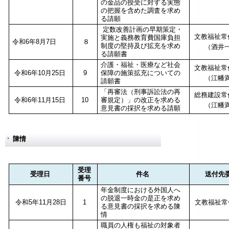
の金品の授受に対する実態
の把握を含めた調査を求め
る請願
定数改善計画の早期策定・
文教福祉常
実施と義務教育費国庫負担
令和6年8月7日
８
制度の堅持及び拡充を求め
（酒井
る請願書
介護・福祉・医療など社会
文教福祉常
令和6年10月25日
9
保障の施策拡充についての
（江幡満
請願書
「再審法（刑事訴訟法の再
総務建設常
令和6年11月15日
10
審規定）」の改正を求める
（江幡満
意見書の採択を求める請願
陳情
受理
受理日
件名
送付先
番号
年金制度における外国人へ
の脱退一時金の是正を求め
令和5年11月28日
1
文教福祉常
る意見書の採択を求める陳
情
職員の人権も福祉の対象者