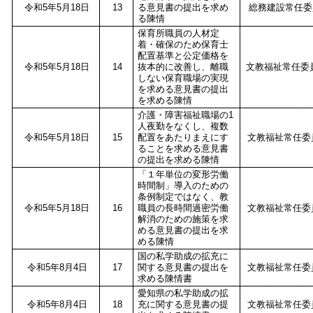
令和5年5月18日
13
る意見書の提出を求め
総務建設常任委
る陳情
保育所職員の人材定
着・確保のため保育士
配置基準と公定価格を
令和5年5月18日
14
抜本的に改善し、離職
文教福祉常任委
しない保育職場の実現
を求める意見書の提出
を求める陳情
介護・障害福祉職場の1
人夜勤をなくし、複数
令和5年5月18日
15
配置をあたりまえにす
文教福祉常任委
ることを求める意見書
の提出を求める陳情
「１年単位の変形労働
時間制」導入のための
条例制定ではなく、教
令和5年5月18日
16
職員の長時間過密労働
文教福祉常任委
解消のための施策を求
める意見書の提出を求
める陳情
国の私学助成の拡充に
令和5年8月4日
17
関する意見書の提出を
文教福祉常任委
求める陳情書
愛知県の私学助成の拡
令和5年8月4日
18
充に関する意見書の提
文教福祉常任委