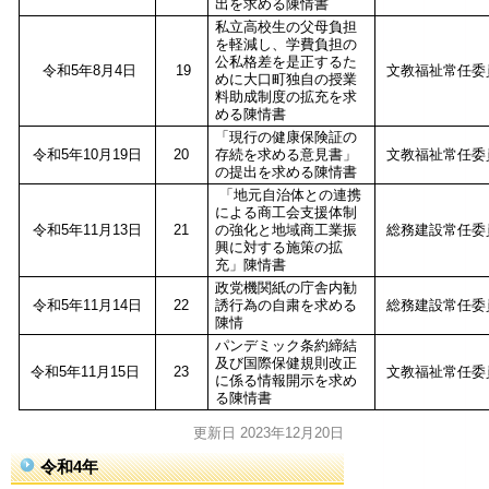
出を求める陳情書
私立高校生の父母負担
を軽減し、学費負担の
公私格差を是正するた
令和5年8月4日
19
文教福祉常任委
めに大口町独自の授業
料助成制度の拡充を求
める陳情書
「現行の健康保険証の
令和5年10月19日
20
存続を求める意見書」
文教福祉常任委
の提出を求める陳情書
「地元自治体との連携
による商工会支援体制
令和5年11月13日
21
の強化と地域商工業振
総務建設常任委
興に対する施策の拡
充」陳情書
政党機関紙の庁舎内勧
令和5年11月14日
22
誘行為の自粛を求める
総務建設常任委
陳情
パンデミック条約締結
及び国際保健規則改正
令和5年11月15日
23
文教福祉常任委
に係る情報開示を求め
る陳情書
更新日 2023年12月20日
令和4年