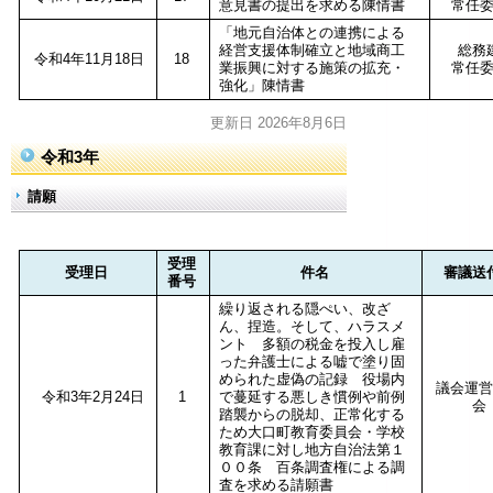
意見書の提出を求める陳情書
常任
「地元自治体との連携による
経営支援体制確立と地域商工
総務
令和4年11月18日
18
業振興に対する施策の拡充・
常任
強化」陳情書
更新日 2026年8月6日
令和3年
請願
受理
受理日
件名
審議送
番号
繰り返される隠ぺい、改ざ
ん、捏造。そして、ハラスメ
ント 多額の税金を投入し雇
った弁護士による嘘で塗り固
められた虚偽の記録 役場内
議会運営
令和3年2月24日
1
で蔓延する悪しき慣例や前例
会
踏襲からの脱却、正常化する
ため大口町教育委員会・学校
教育課に対し地方自治法第１
００条 百条調査権による調
査を求める請願書