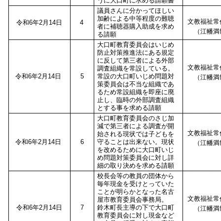
うに大口町に求める請願書
議員さんに分かってほしい
加齢による中等程度の難聴
文教福祉常
令和6年2月14日
4
者に補聴器購入助成を求め
（江幡満
る請願
大口町教育委員会はいじめ
防止対策推進法にある規定
に反して第三者による外部
文教福祉常
調査組織を常設している。
令和6年2月14日
5
常設の大口町いじめ問題対
（江幡満
策委員会は不当な組織であ
るため常設組織を即座に廃
止し、臨時の外部調査組織
とする事を求める請願
大口町教育委員会のさじ加
減で第三者による調査が開
文教福祉常
始される現状では子どもを
令和6年2月14日
6
守ることは出来ない。現状
（江幡満
を改めるために大口町いじ
め問題対策委員会に対し詳
細の取り決めを求める請願
校長会等の教員の団体から
毎年現金を受けとっていた
ことが明らかとなった名古
文教福祉常
屋市教育委員会事務局。
令和6年2月14日
7
鈴木町長主導の下で大口町
（江幡満
教育委員会に対し現金など