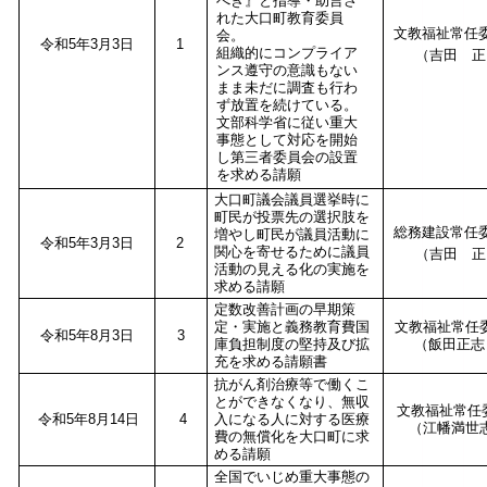
べき』と指導・助言さ
れた大口町教育委員
文教福祉常任
会。
令和5年3月3日
1
組織的にコンプライア
（吉田 正
ンス遵守の意識もない
まま未だに調査も行わ
ず放置を続けている。
文部科学省に従い重大
事態として対応を開始
し第三者委員会の設置
を求める請願
大口町議会議員選挙時に
町民が投票先の選択肢を
総務建設常任
増やし町民が議員活動に
令和5年3月3日
2
関心を寄せるために議員
（吉田 正
活動の見える化の実施を
求める請願
定数改善計画の早期策
定・実施と義務教育費国
文教福祉常任
令和5年8月3日
3
庫負担制度の堅持及び拡
（飯田正
充を求める請願書
抗がん剤治療等で働くこ
とができなくなり、無収
文教福祉常任
令和5年8月14日
4
入になる人に対する医療
（江幡満世
費の無償化を大口町に求
める請願
全国でいじめ重大事態の