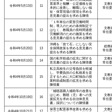
置基準と報酬・公定価格を抜
文教
令和4年5月13日
11
本的に改善し、離職しない福
常任
祉・保育現場の実現を求める
意見書の提出を求める陳情
「１年単位の変形労働時間
制」導入のための条例制定で
文教
令和4年5月13日
12
はなく、教職員の長時間過密
常任
労働解消のための施策を求め
る意見書の提出を求める陳情
沖縄を「捨て石」にしない安
総務
令和4年5月20日
13
全保障政策を求める意見書の
常任
提出を求める陳情
国の私学助成の拡充に関する
文教
令和4年8月10日
14
意見書の提出を求める陳情書
常任
私立高校生の父母負担を軽減
し、学費負担の公私格差を是
文教
令和4年8月10日
15
正するために大口町独自の授
常任
業料助成制度の拡充を求める
陳情書
「補聴器購入補助等の改善を
はじめ、難聴（児）者への支
文教
令和4年10月19日
16
援拡充を求める自治体意見
常任
書」採択についての陳情書
保育士配置基準改善を求める
文教
令和4年10月21日
17