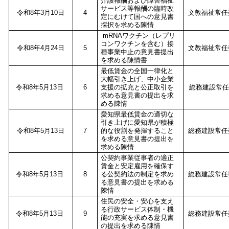
介護報酬および障害福祉
サービス等報酬の臨時改
令和8年3月10日
4
文教福祉常
定にむけて国への意見書
採択を求める陳情
mRNAワクチン（レプリ
コンワクチンを含む）接
令和8年4月24日
5
文教福祉常
種事業中止の意見書提出
を求める陳情書
最低賃金の全国一律化と
大幅引き上げ、中小企業
令和8年5月13日
6
支援の拡充と公正取引を
総務建設常任
求める意見書の提出を求
める陳情
愛知県最低賃金の適切な
引き上げに愛知県が積極
令和8年5月13日
7
的な役割を発揮すること
総務建設常
を求める意見書の提出を
求める陳情
公契約事業従事者の適正
賃金と安定雇用を確保す
令和8年5月13日
8
る公契約法の制定を求め
総務建設常
る意見書の提出を求める
陳情
住民の安全・安心を支え
る行政サービス体制・機
令和8年5月13日
9
総務建設常
能の充実を求める意見書
の提出を求める陳情