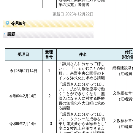
策の拡充」陳情書
更新日 2025年12月22日
令和6年
請願
受理
付託
受理日
件名
番号
(紹介
「議員さんに分かってほし
総務建設常
い」、「しゃがむことが困
令和6年2月14日
1
難」、余野中央公園等のト
（江幡満
イレを洋式化に求める請願
「議員さんに分かってほし
い」、抗がん剤治療等で働
文教福祉常
くことができなくなり、無
令和6年2月14日
2
収入になる人に対する医療
（江幡満
費の無償化を大口町に求め
る請願
「議員さんに分かってほし
い」、タクシー助成券を初
文教福祉常
令和6年2月14日
3
乗り運賃券から金額券とし1
（江幡満
度に２枚以上利用できるよ