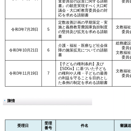
査委員会の設置に関する請願
委員
書』の願意実現すべく大口町
議会・大口町教育委員会の対
応を求める請願書
定数改善計画の早期策定・実
施と義務教育費国庫負担制度
文教福祉
令和3年7月28日
5
の堅持及び拡充を求める請願
委員
書
総務建設
介護・福祉・医療など社会保
委員
令和3年10月21日
6
障の施策拡充についての請願
文教福祉
書
委員
【子どもの権利条約】及び
【SDGs】に基づいた子ども
文教福祉
令和3年11月19日
7
の権利や人権・子どもの最善
委員
の利益を守ることを目的とし
た条例の制定を求める請願書
陳情
受理
受理日
件名
審議
番号