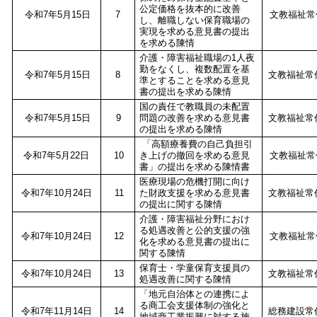
公定価格を抜本的に改善
令和7年5月15日
7
文教福祉常
し、離職しない保育職場の
実現を求める意見書の提出
を求める陳情
介護・障害福祉職場の1人夜
勤をなくし、複数配置を基
令和7年5月15日
8
文教福祉常
準とすることを求める意見
書の提出を求める陳情
国の責任で教職員の未配置
令和7年5月15日
9
問題の改善を求める意見書
文教福祉常
の提出を求める陳情
「高額療養費の自己負担引
令和7年5月22日
10
き上げの撤回を求める意見
文教福祉常
書」の提出を求める陳情書
医療現場の危機打開に向け
令和7年10月24日
11
た財政支援を求める意見書
文教福祉常
の提出に関する陳情
介護・障害福祉分野におけ
る処遇改善と公的支援の強
令和7年10月24日
12
文教福祉常
化を求める意見書の提出に
関する陳情
保育士・学童保育支援員の
令和7年10月24日
13
文教福祉常
処遇改善に関する陳情
「地元自治体との連携によ
る商工会支援体制の強化と
令和7年11月14日
14
総務建設常
地域商工業振興に対する施