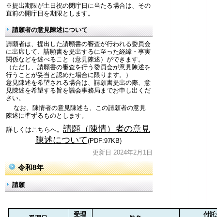
※提出期限が土日祝の閉庁日に当たる場合は、その
直前の開庁日を期限とします。
請願者の意見陳述について
請願者は、提出した請願書の審査が行われる委員会
に出席して、請願書を提出するに至った経緯・事実
関係などを述べること（意見陳述）ができます。
（ただし、請願書の審査を行う委員会が意見陳述を
行うことが妥当と認めた場合に限ります。）
意見陳述を希望される場合は、請願書提出の際、意
見陳述を希望する旨を議会事務局までお申し出くだ
さい。
なお、陳情者の意見陳述も、この請願者の意見
陳述に準ずるものとします。
請願（陳情）者の意見
詳しくはこちらへ。
陳述について
(PDF:97KB)
更新日 2024年2月1日
令和8年
請願
受理
付託