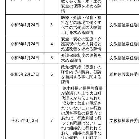
取り巻く空・水・土の
安全の保障を求める陳
情
医療・介護・保育・福
祉などの職場で働くす
令和5年1月24日
3
文教福祉常任委
べての労働者の大幅賃
上げを求める陳情
安全・安心の医療・介
令和5年1月24日
4
護実現のため人員増と
文教福祉常任委
処遇改善を求める陳情
介護保険制度の改善を
令和5年1月24日
5
文教福祉常任委
求める陳情
政党機関紙（赤旗）の
庁舎内での購買、勧誘
令和5年2月17日
6
総務建設常任委
を自粛する事に関する
陳情
鈴木町長と長屋教育長
が協議した上で大口町
代理人から伝えられた
《法律で禁止と明記さ
れていないことを行政
の所掌事務の範囲内で
あれば、行政判断で行
令和5年3月3日
7
文教福祉常任委
っても問題はない》こ
れは組織的に行われて
おり、組織の身勝手な
法の解釈により町民に