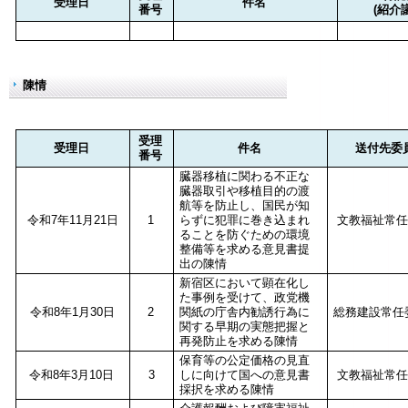
受理日
件名
番号
(紹介
陳情
受理
受理日
件名
送付先委
番号
臓器移植に関わる不正な
臓器取引や移植目的の渡
航等を防止し、国民が知
令和7年11月21日
1
らずに犯罪に巻き込まれ
文教福祉常任
ることを防ぐための環境
整備等を求める意見書提
出の陳情
新宿区において顕在化し
た事例を受けて、政党機
令和8年1月30日
2
関紙の庁舎内勧誘行為に
総務建設常
関する早期の実態把握と
再発防止を求める陳情
保育等の公定価格の見直
令和8年3月10日
3
しに向けて国への意見書
文教福祉常任
採択を求める陳情