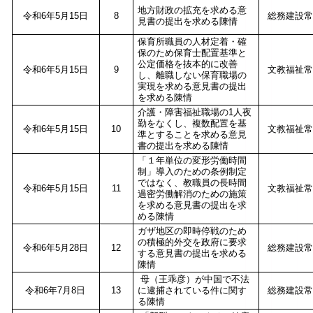
地方財政の拡充を求める意
令和6年5月15日
8
総務建設常
見書の提出を求める陳情
保育所職員の人材定着・確
保のため保育士配置基準と
公定価格を抜本的に改善
令和6年5月15日
9
文教福祉常
し、離職しない保育職場の
実現を求める意見書の提出
を求める陳情
介護・障害福祉職場の1人夜
勤をなくし、複数配置を基
令和6年5月15日
10
文教福祉常
準とすることを求める意見
書の提出を求める陳情
「１年単位の変形労働時間
制」導入のための条例制定
ではなく、教職員の長時間
令和6年5月15日
11
文教福祉常
過密労働解消のための施策
を求める意見書の提出を求
める陳情
ガザ地区の即時停戦のため
の積極的外交を政府に要求
令和6年5月28日
12
総務建設常
する意見書の提出を求める
陳情
母（王乖彦）が中国で不法
令和6年7月8日
13
に逮捕されている件に関す
総務建設常
る陳情