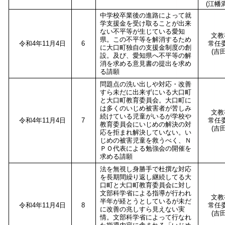
(江幡
中学校卒業後の進路によって就
学支援金を受け取ることが出来
ない不平等が生じている愛知
文教
県。この不平等を解消するため
令和4年11月4日
6
常任
に大口町独自の支援金制度の創
(吉田
設。及び、愛知県へ不平等の解
消を求める意見書の提出を求め
る請願
問題点の洗い出しや対応・改善
すら未だに出来ずにいる大口町
と大口町教育委員会。大口町に
は多くのいじめ被害者が苦しみ
文教
続けている児童がいるが学校や
令和4年11月4日
7
常任
教育委員会にいじめの解決の対
(吉田
応を拒まれ解決していない。い
じめの被害児童を救うべく、Ｎ
ＰＯ代表による勉強会の開催を
求める請願
法を無視し身勝手で杜撰な対応
を長期間繰り返し継続してる大
口町と大口町教育委員会に対し
文部科学省による指導が行われ
文教
半年が経とうとしているが未だ
令和4年11月4日
8
常任
に改善の兆しすら見えない実
(吉田
情。文部科学省によって行なれ