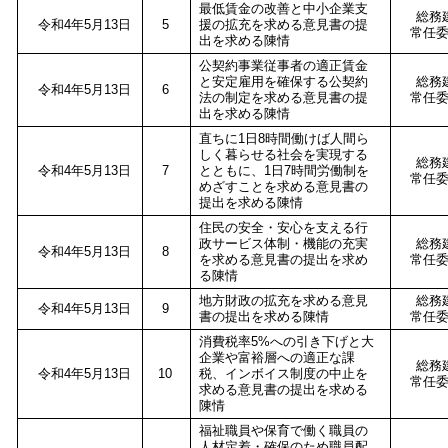
最低賃金の改善と中小企業支
総務
令和4年5月13日
5
援の拡充を求める意見書の提
常任
出を求める陳情
公契約事業従事者の適正賃金
と安定雇用を確保する公契約
総務
令和4年5月13日
6
法の制定を求める意見書の提
常任
出を求める陳情
直ちに1日8時間働けば人間ら
しく暮らせる社会を実現する
総務
令和4年5月13日
7
とともに、1日7時間労働制を
常任
めざすことを求める意見書の
提出を求める陳情
住民の安全・安心を支える行
政サービス体制・機能の充実
総務
令和4年5月13日
8
を求める意見書の提出を求め
常任
る陳情
地方財政の拡充を求める意見
総務
令和4年5月13日
9
書の提出を求める陳情
常任
消費税率5%への引き下げと大
企業や富裕層への適正な課
総務
令和4年5月13日
10
税、インボイス制度の中止を
常任
求める意見書の提出を求める
陳情
福祉職員や保育で働く職員の
人材定着・確保のため職員配