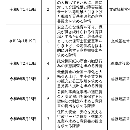
の人権も守るために、国に
対して介護報酬と障害福祉
令和6年1月19日
2
文教福祉常
サービス等報酬の引き上げ
と職員配置基準改善の意見
書提出を求める陳情
安全安心な保育を守り、職
員が働き続けられる保育職
場とするために、最低基準
令和6年1月19日
３
としての保育士配置基準を
文教福祉常
引き上げ、公定価格を抜本
的に改善する意見書提出を
求める陳情
政党機関紙の庁舎内勧誘行
令和6年2月13日
4
総務建設常
為の実態調査を求める陳情
最低賃金の全国一律化と大
幅引き上げ、中小企業支援
令和6年5月15日
5
総務建設常
の拡充と公正取引を求める
意見書の提出を求める陳情
公契約事業従事者の適正賃
金と安定雇用を確保する公
令和6年5月15日
6
総務建設常
契約法の制定を求める意見
書の提出を求める陳情
住民の安全・安心を支える
行政サービス体制・機能の
令和6年5月15日
7
総務建設常
充実を求める意見書の提出
を求める陳情