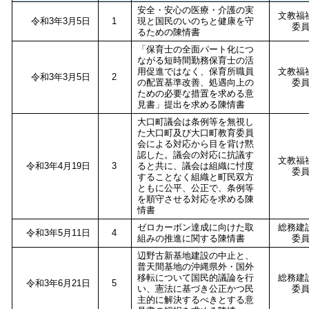
安全・安心の医療・介護の実
文教福
令和3年3月5日
1
現と国民のいのちと健康を守
委
るための陳情書
「保育士の全面パート化につ
ながる短時間勤務保育士の活
用促進ではなく、保育所職員
文教福
令和3年3月5日
2
の配置基準改善、処遇向上の
委
ための必要な措置を求める意
見書」提出を求める陳情書
大口町議会は条例等を無視し
た大口町及び大口町教育委員
会による対応から目を背け黙
認した。議会の対応に抗議す
文教福
令和3年4月19日
3
ると共に、議会は組織に忖度
委
することなく組織と町民双方
ともに公平、公正で、条例等
を順守させる対応を求める陳
情書
ゼロカーボン達成に向けた取
総務建
令和3年5月11日
4
組みの推進に関する陳情書
委
辺野古新基地建設の中止と、
普天間基地の沖縄県外・国外
移転について国民的議論を行
総務建
令和3年6月21日
5
い、憲法に基づき公正かつ民
委
主的に解決するべきとする意