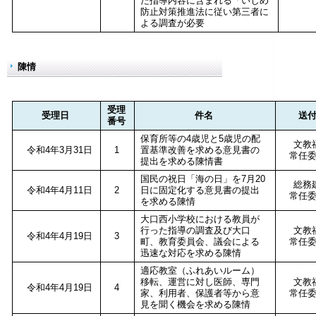
た指導内容に含まれる「いじめ
防止対策推進法に従い第三者に
よる調査が必要
陳情
受理
受理日
件名
送
番号
保育所等の4歳児と5歳児の配
文教
令和4年3月31日
1
置基準改善を求める意見書の
常任
提出を求める陳情書
国民の祝日「海の日」を7月20
総務
令和4年4月11日
2
日に固定化する意見書の提出
常任
を求める陳情
大口西小学校における教員が
行った指導の調査及び大口
文教
令和4年4月19日
3
町、教育委員会、議会による
常任
迅速な対応を求める陳情
適応教室（ふれあいルーム）
移転、運営に対し医師、専門
文教
令和4年4月19日
4
家、利用者、保護者等から意
常任
見を聞く機会を求める陳情