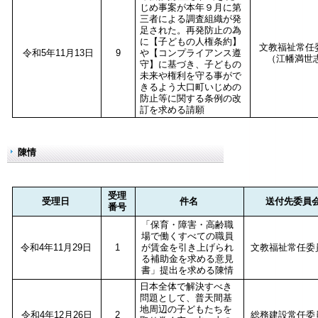
じめ事案が本年９月に第
三者による調査組織が発
足された。再発防止の為
に【子どもの人権条約】
文教福祉常任
令和5年11月13日
9
や【コンプライアンス遵
（江幡満世
守】に基づき、子どもの
未来や権利を守る事がで
きるよう大口町いじめの
防止等に関する条例の改
訂を求める請願
陳情
受理
受理日
件名
送付先委員
番号
「保育・障害・高齢職
場で働くすべての職員
令和4年11月29日
1
が賃金を引き上げられ
文教福祉常任委
る補助金を求める意見
書」提出を求める陳情
日本全体で解決すべき
問題として、普天間基
地周辺の子どもたちを
令和4年12月26日
2
総務建設常任委