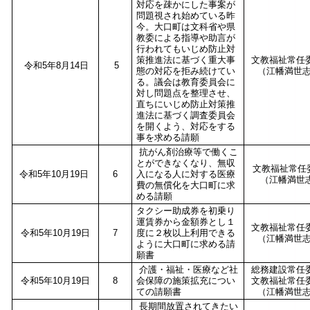
対応を疎かにした事案が
問題視され始めている昨
今。大口町は文科省や県
教委による指導や助言が
行われてもいじめ防止対
策推進法に基づく重大事
文教福祉常任
令和5年8月14日
5
態の対応を拒み続けてい
（江幡満世
る。議会は教育委員会に
対し問題点を整理させ、
直ちにいじめ防止対策推
進法に基づく調査委員会
を開くよう、対応をする
事を求める請願
抗がん剤治療等で働くこ
とができなくなり、無収
文教福祉常任
令和5年10月19日
6
入になる人に対する医療
（江幡満世
費の無償化を大口町に求
める請願
タクシー助成券を初乗り
運賃券から金額券とし１
文教福祉常任
令和5年10月19日
7
度に２枚以上利用できる
（江幡満世
ように大口町に求める請
願書
介護・福祉・医療など社
総務建設常任
令和5年10月19日
8
会保障の施策拡充につい
文教福祉常任
ての請願書
（江幡満世
長期間放置されてきたい