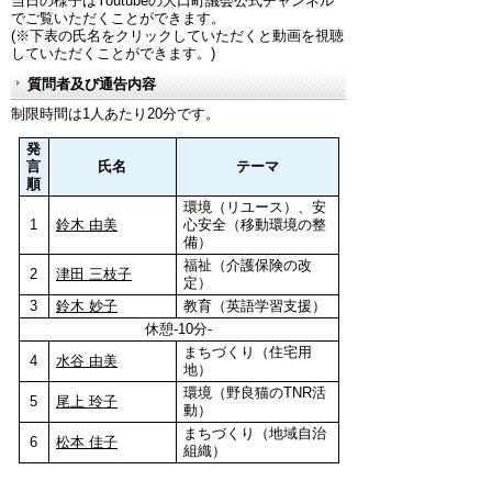
当日の様子はYoutubeの大口町議会公式チャンネル
でご覧いただくことができます。
(※下表の氏名をクリックしていただくと動画を視聴
していただくことができます。)
質問者及び通告内容
制限時間は1人あたり20分です。
発
言
氏名
テーマ
順
環境（リユース）、安
1
鈴木 由美
心安全（移動環境の整
備）
福祉（介護保険の改
2
津田 三枝子
定）
3
鈴木 妙子
教育（英語学習支援）
休憩-10分-
まちづくり（住宅用
4
水谷 由美
地）
環境（野良猫のTNR活
5
尾上 玲子
動）
まちづくり（地域自治
6
松本 佳子
組織）