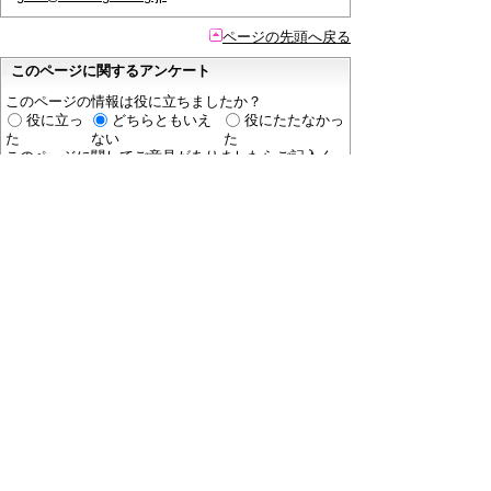
ページの先頭へ戻る
このページに関するアンケート
このページの情報は役に立ちましたか？
役に立っ
どちらともいえ
役にたたなかっ
た
ない
た
このページに関してご意見がありましたらご記入く
ださい。
（ご注意）
回答が必要なお問い合わせは，直接このページの
「お問い合わせ先」（ページ作成部署）へご連絡く
ださい。（こちらではお受けできません）。
また住所・電話番号などの個人情報は記入しないで
ください。