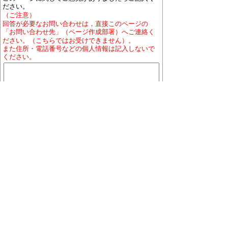
ださい。
（ご注意）
回答が必要なお問い合わせは，直接このページの
「お問い合わせ先」（ページ作成部署）へご連絡く
ださい。（こちらではお受けできません）。
また住所・電話番号などの個人情報は記入しないで
ください。
ホームページについて
プライバシーポリシー
免責
事項
著作権について
RSSの配信説明
大口町役場 〒480-0144 愛知県丹羽郡大口町下小口
七丁目155番地
役場地図
電話番号:0587-95-1111(代表)／ファックス:0587-95-
1030
お問い合わせ