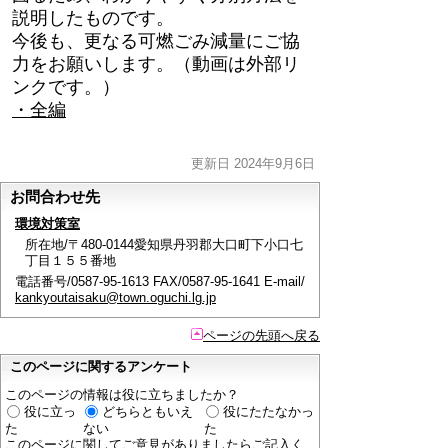
説明したものです。
今後も、更なる可燃ごみ減量にご協
力をお願いします。（動画は外部リ
ンクです。）
・
全編
更新日 2024年9月6日
お問合わせ先
環境対策室
所在地/〒480-0144愛知県丹羽郡大口町下小口七
丁目１５５番地
電話番号/0587-95-1613 FAX/0587-95-1641 E-mail/
kankyoutaisaku@town.oguchi.lg.jp
ページの先頭へ戻る
このページに関するアンケート
このページの情報は役に立ちましたか？
役に立っ
どちらともいえ
役にたたなかっ
た
ない
た
このページに関してご意見がありましたらご記入く