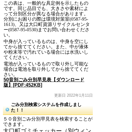
この表は、一般的な具定例を示したもの
です。同じ品目でも、大きさや素材によ
って分別区分が異なる場合があります。
分別にお困りの際は環境対策室(0587-95-
1613)、又は大口町資源リサイクルセンタ
ー(0587-95-0530)までお問い合わせくださ
い。
中身が入っているものは、中身を空にし
てから捨ててください。また、中が液体
や粉末等で汚れている場合には水洗いし
てください。
電池が入っているもので取り外し可能な
場合は電池を取り外してから捨ててくだ
さい。
50音別ごみ分別早見表【ダウンロード
版】[PDF:452KB]
更新日 2022年1月11日
ごみ分別検索システムを作成しまし
た！！
５０音別ごみ分別早見表を検索することが
できます。
大口町ゴミチェッカー
（別ウィン