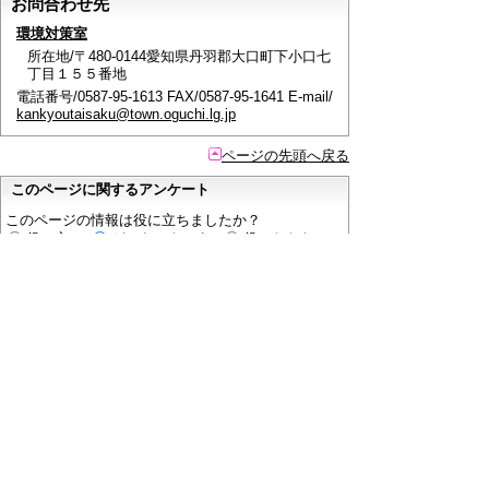
お問合わせ先
環境対策室
所在地/〒480-0144愛知県丹羽郡大口町下小口七
丁目１５５番地
電話番号/0587-95-1613 FAX/0587-95-1641 E-mail/
kankyoutaisaku@town.oguchi.lg.jp
ページの先頭へ戻る
このページに関するアンケート
このページの情報は役に立ちましたか？
役に立っ
どちらともいえ
役にたたなかっ
た
ない
た
このページに関してご意見がありましたらご記入く
ださい。
（ご注意）
回答が必要なお問い合わせは，直接このページの
「お問い合わせ先」（ページ作成部署）へご連絡く
ださい。（こちらではお受けできません）。
また住所・電話番号などの個人情報は記入しないで
ください。