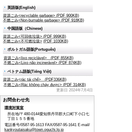
英語版(English)
資源ごみ<recyclable garbage> (PDF 900KB)
不燃ごみ<Non-burnable garbage> (PDF 918KB)
中国語版（Chinese)
資源ごみ<可回收垃圾> (PDF 999KB)
不燃ごみ<不可燃垃圾>
(PDF 1030KB)
ポルトガル語版(Português)
資源ごみ<lixo reciclável> (PDF 855KB)
不燃ごみ<Lixo não incinerável> (PDF 874KB)
ベトナム語版(Tiếng Việt)
資源ごみ<rác tái chế> (PDF336KB)
不燃ごみ<Rác không cháy được> (PDF 314KB)
更新日 2024年7月4日
お問合わせ先
環境対策室
所在地/〒480-0144愛知県丹羽郡大口町下小口七
丁目１５５番地
電話番号/0587-95-1613 FAX/0587-95-1641 E-mail/
kankyoutaisaku@town.oguchi.lg.jp