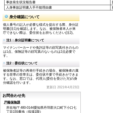
事故発生状況報告書
人身事故証明書入手不能理由書
身分確認について
個人番号の記入が必要な様式を提出する際、身分証
明書(注1)を確認します。なお、被保険者本人が来
庁できない際は、委任状をお持ちください(注2)。
注1：身分証明書について
マイナンバーカードや免許証等の顔写真付きのもの
は1点、保険証等の顔写真のないものは2点必要で
す。
注2：委任状について
被保険者証等の再発行手続きの場合、被保険者の属
する世帯の世帯主は、委任状不要で手続きができま
す。なお、窓口では、代理人(委任を受けた方)の身
分確認を行います。
更新日 2021年4月23日
お問合わせ先
戸籍保険課
所在地/〒480-0144愛知県丹羽郡大口町下小口七
丁目155番地（役場1階）