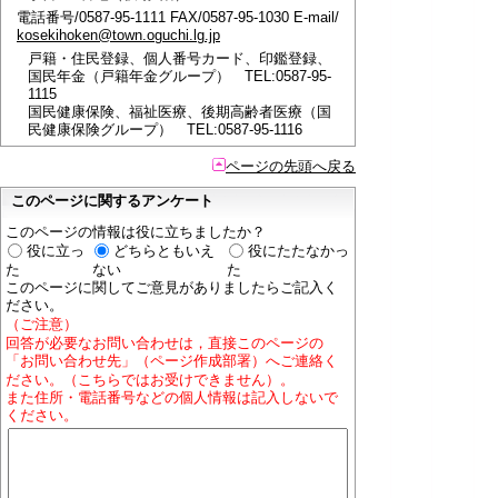
電話番号/0587-95-1111 FAX/0587-95-1030 E-mail/
kosekihoken@town.oguchi.lg.jp
戸籍・住民登録、個人番号カード、印鑑登録、
国民年金（戸籍年金グループ） TEL:0587-95-
1115
国民健康保険、福祉医療、後期高齢者医療（国
民健康保険グループ） TEL:0587-95-1116
ページの先頭へ戻る
このページに関するアンケート
このページの情報は役に立ちましたか？
役に立っ
どちらともいえ
役にたたなかっ
た
ない
た
このページに関してご意見がありましたらご記入く
ださい。
（ご注意）
回答が必要なお問い合わせは，直接このページの
「お問い合わせ先」（ページ作成部署）へご連絡く
ださい。（こちらではお受けできません）。
また住所・電話番号などの個人情報は記入しないで
ください。