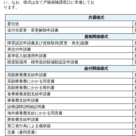
い。なお、様式は全て戸籍保険課窓口に常備してお
ります。
共通様式
委任状
送付先変更・変更解除申請書
資格関係様式
障害認定申請書及び資格取得(変更・喪失)届書
再交付申請書
基準収入額適用申請書
限度額適用・標準負担額減額認定申請書
給付関係様式
高額療養費支給申請書
高額療養費にかかる同意書
高額療養費にかかる誓約書
食事療養差額支給申請書
療養費支給申請書
診療(調剤)明細証明書
海外療養費支給にかかる同意書
葬祭費支給申請書
第三者行為による傷病届
念書（兼同意書）