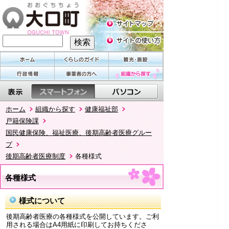
ホーム
組織から探す
健康福祉部
戸籍保険課
国民健康保険、福祉医療、後期高齢者医療グルー
プ
後期高齢者医療制度
各種様式
各種様式
様式について
後期高齢者医療の各種様式を公開しています。ご利
用される場合はA4用紙に印刷してお持ちくださ