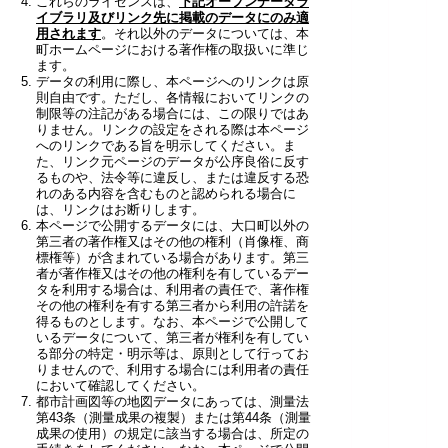
これらのライセンスは、
下記オープンデータラ
イブラリ及びリンク先に掲載のデータにのみ適
用されます
。それ以外のデータについては、本
町ホームページにおける著作権の取扱いに準じ
ます。
データの利用に際し、本ページへのリンクは原
則自由です。ただし、各情報においてリンクの
制限等の注記がある場合には、この限りではあ
りません。リンクの設定をされる際は本ページ
へのリンクである旨を明示してください。ま
た、リンク元ページのデータが公序良俗に反す
るものや、法令等に違反し、または違反する恐
れのある内容を含むものと認められる場合に
は、リンクはお断りします。
本ページで公開するデータには、大口町以外の
第三者の著作権又はその他の権利（肖像権、商
標権等）が含まれている場合があります。第三
者が著作権又はその他の権利を有しているデー
タを利用する場合は、利用者の責任で、著作権
その他の権利を有する第三者から利用の許諾を
得るものとします。なお、本ページで公開して
いるデータについて、第三者が権利を有してい
る部分の特定・明示等は、原則として行ってお
りませんので、利用する場合には利用者の責任
において確認してください。
都市計画図等の地図データにあっては、測量法
第43条（測量成果の複製）または第44条（測量
成果の使用）の規定に該当する場合は、所定の