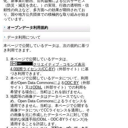
化、新事業の創出、官民協働による公共サービス
（防災・減災を含む。）の実現、行政の透明性・信
頼性の向上など、多方面への効果が期待されてお
り、国や地方公共団体での積極的な取り組みが始ま
っています。
オープンデータ利用規約
データ利用について
本ページで公開しているデータは、次の規約に基づ
き利用できます。
本ページで公開しているデータは、
クリエイティブ・コモンズ表示
4.0国際ライセンス(CC-BY)
（外部サイト）に基
づき利用できます。
本ページで公開しているデータについて、利用
者がOpen Data Commonsによる
ODC BY
（外部
サイト）又は
ODbL
（外部サイト）での利用を
希望する場合に、当町はこれを妨げません。
地図等の画像データはデータベースでないた
め、Open Data Commonsによるライセンスを
適用できません。当町は、本ページで公開する
画像データについてCCライセンスを適用し、そ
の画像を元に作成したデータベースに対して技
術的な保護手段(ODbL・ODC-BYライセンス)を
適用することを許諾します。