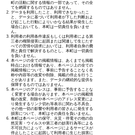
町の活動に関する情報の一部であって、その全
てを網羅するものではありません。
データを利用したこと、利用できなかったこ
と、データに基づいて利用者が下した判断およ
び起こした行動によりいかなる結果が発生した
場合においても、本町は一切責任を負いませ
ん。
利用者の利用条件違反もしくは利用者による第
三者の権限侵害に起因または関連して生じたす
べての苦情や請求においては、利用者自身の費
用と責任で解決するものとし、本町は一切責任
を負いません。
本ページの全ての掲載情報は、あくまでも掲載
時点における情報であり、本ページ上の全ての
掲載情報について、事前に予告することなく名
称や内容等の改変や削除、掲載の停止を行うこ
とがあります。また、データの継続的な提供を
保障するものではありません。
本ページのアドレスは、事前に予告することな
く変更する場合があります。本ページの掲載情
報の改変、削除や本ページのアドレス変更によ
り発生するリンク切れ等表示に関わる不具合、
その他一切の影響や利用者の皆さんに発生する
損害について、本町はその責任を負いません。
本町は本ページの保守、火災・停電その他の自
然災害・ウイルスや第三者の妨害行為等による
不可抗力によって、本ページによるサービスが
停止したことに起因して利用者に生じた損害に