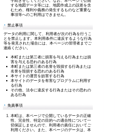
手続きをしてください。なお、本ページで公開
する地図データ等には、地図作成上の誤差を含
むため、権利や義務の発生するものなど重要な
事項等へのご利用はできません。
禁止事項
データの利用に関して、利用者が次の行為を行うこ
とを禁止します。本利用条件に違反するような行為
等を発見された場合には、本ページの管理者までご
連絡ください。
本町または第三者に損害を与える行為または損
害を与える恐れのある行為
本町または第三者の名誉を毀損する行為または
名誉を毀損する恐れのある行為
本サイトの運営を妨害する行為
本サイトのデータを有害なプログラムに利用す
る行為
その他、法令に違反する行為またはその恐れの
ある行為
免責事項
本町は、本ページで公開しているデータの正確
性、完全性、特定の目的への適合性について一
切保証しませんので、利用者の責任においてご
利用ください。また、本ページのデータは、本