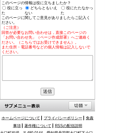
このページの情報は役に立ちましたか？
役に立っ
どちらともいえ
役にたたなかっ
た
ない
た
このページに関してご意見がありましたらご記入く
ださい。
（ご注意）
回答が必要なお問い合わせは，直接このページの
「お問い合わせ先」（ページ作成部署）へご連絡く
ださい。（こちらではお受けできません）。
また住所・電話番号などの個人情報は記入しないで
ください。
ホームページについて
プライバシーポリシー
免責
事項
著作権について
RSSの配信説明
大口町役場 〒480-0144 愛知県丹羽郡大口町下小口