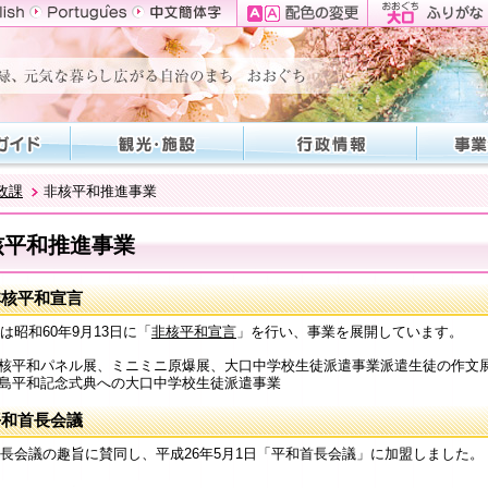
政課
非核平和推進事業
核平和推進事業
非核平和宣言
は昭和60年9月13日に「
非核平和宣言
」を行い、事業を展開しています。
核平和パネル展、ミニミニ原爆展、大口中学校生徒派遣事業派遣生徒の作文
島平和記念式典への大口中学校生徒派遣事業
平和首長会議
長会議の趣旨に賛同し、平成26年5月1日「平和首長会議」に加盟しました。