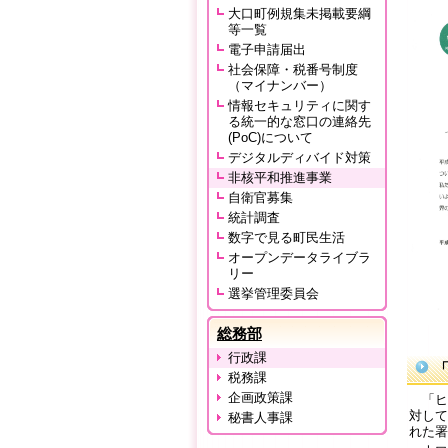
大口町例規集未掲載要綱
等一覧
電子申請届出
社会保障・税番号制度
（マイナンバー）
情報セキュリティに関す
る統一的な窓口の連絡先
(PoC)について
デジタルディバイド対策
非核平和推進事業
自衛官募集
統計調査
数字で見る町民生活
オープンデータライブラ
リー
選挙管理委員会
総務部
行政課
税務課
企画政策課
「ヒ
対して
秘書人事課
れた署