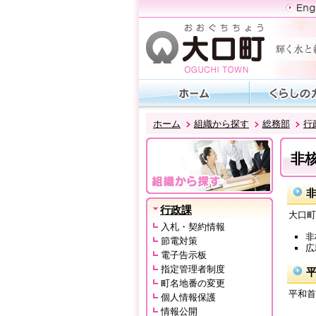
ホーム
組織から探す
総務部
行
非
行政課
大口町
入札・契約情報
非
節電対策
広
電子告示板
指定管理者制度
町名地番の変更
平和首
個人情報保護
情報公開