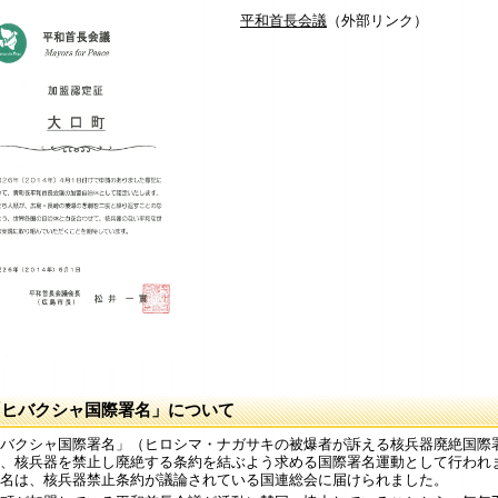
平和首長会議
（外部リンク）
「ヒバクシャ国際署名」について
バクシャ国際署名」（ヒロシマ・ナガサキの被爆者が訴える核兵器廃絶国際
、核兵器を禁止し廃絶する条約を結ぶよう求める国際署名運動として行われまし
名は、核兵器禁止条約が議論されている国連総会に届けられました。