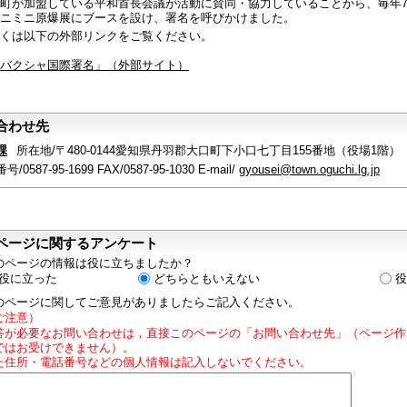
町が加盟している平和首長会議が活動に賛同・協力していることから、毎年7
ニミニ原爆展にブースを設け、署名を呼びかけました。
くは以下の外部リンクをご覧ください。
バクシャ国際署名」（外部サイト）
合わせ先
課
所在地/〒480-0144愛知県丹羽郡大口町下小口七丁目155番地（役場1階）
/0587-95-1699 FAX/0587-95-1030 E-mail/
gyousei@town.oguchi.lg.jp
ページに関するアンケート
のページの情報は役に立ちましたか？
役に立った
どちらともいえない
役
のページに関してご意見がありましたらご記入ください。
ご注意）
答が必要なお問い合わせは，直接このページの「お問い合わせ先」（ページ作
ではお受けできません）。
た住所・電話番号などの個人情報は記入しないでください。