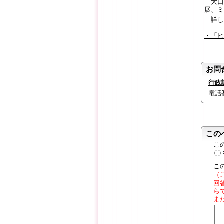
大口
展、ミ
詳し
・「ヒ
お問
行政
電話番号
この
こ
こ
（
回
ら
ま