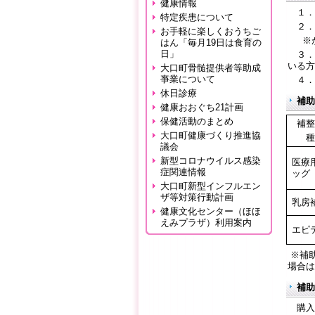
健康情報
１．
特定疾患について
２．が
お手軽に楽しくおうちご
※が
はん「毎月19日は食育の
日」
３．
いる方
大口町骨髄提供者等助成
亊業について
４．
休日診療
補助
健康おおぐち21計画
保健活動のまとめ
補整
大口町健康づくり推進協
種
議会
新型コロナウイルス感染
医療
症関連情報
ッグ
大口町新型インフルエン
ザ等対策行動計画
乳房
健康文化センター（ほほ
えみプラザ）利用案内
エピ
※補
場合は
補助
購入