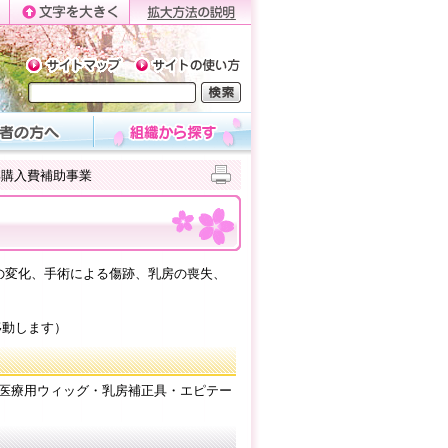
具購入費補助事業
の変化、手術による傷跡、乳房の喪失、
移動します）
医療用ウィッグ・乳房補正具・エピテー