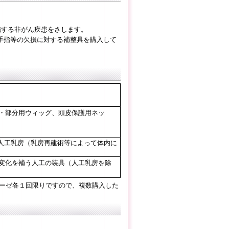
する非がん疾患をさします。
手指等の欠損に対する補整具を購入して
・部分用ウィッグ、頭皮保護用ネッ
人工乳房（乳房再建術等によって体内に
変化を補う人工の装具（人工乳房を除
ーゼ各１回限りですので、複数購入した