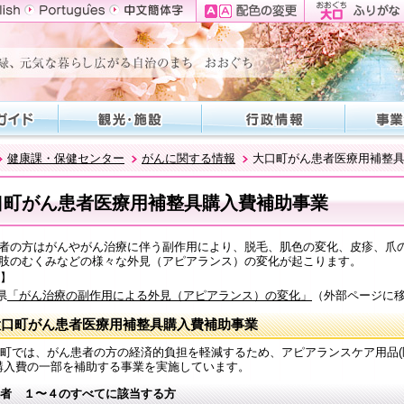
健康課・保健センター
がんに関する情報
大口町がん患者医療用補整
口町がん患者医療用補整具購入費補助事業
者の方はがんやがん治療に伴う副作用により、脱毛、肌色の変化、皮疹、爪
肢のむくみなどの様々な外見（アピアランス）の変化が起こります。
】
県
「がん治療の副作用による外見（アピアランス）の変化」
（外部ページに
大口町がん患者医療用補整具購入費補助事業
町では、がん患者の方の経済的負担を軽減するため、アピアランスケア用品(
購入費の一部を補助する事業を実施しています。
者 １〜４のすべてに該当する方