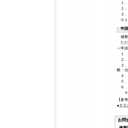
１．
２．
３．
※１
申請
補整
ただ
＜申請
１．
２．
３．
帳・治
４．
５．
６．
※補
【参考
●
チラシ
お問
健康