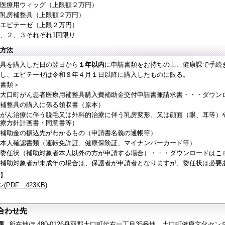
医療用ウィッグ（上限額２万円）
乳房補整具（上限額２万円）
エピテーゼ（上限２万円）
、２、３それぞれ1回限り
方法
具を購入した日の翌日から
１年以内
に申請書類をお持ちの上、健康課で手続
し、エピテーゼは令和８年４月１日以降に購入したものに限る。
書類＞
大口町がん患者医療用補整具購入費補助金交付申請書兼請求書・・・ダウン
補整具の購入に係る領収書（原本）
がん治療に伴う脱毛又は外科的治療に伴う乳房変形、又は顔面（眼、耳等）
療方針計画書・同意書等）
補助金の振込先がわかるもの（申請書名義の通帳等）
本人確認書類（運転免許証、健康保険証、マイナンバーカード等）
委任状（補助対象者本人以外の方が申請する場合）・・・ダウンロードは
こち
助対象者が未成年の場合は、保護者が申請者となりますが、委任状は必要
】
(PDF 423KB)
合わせ先
課
所在地/〒480-0126丹羽郡大口町伝右一丁目35番地 大口町健康文化セン