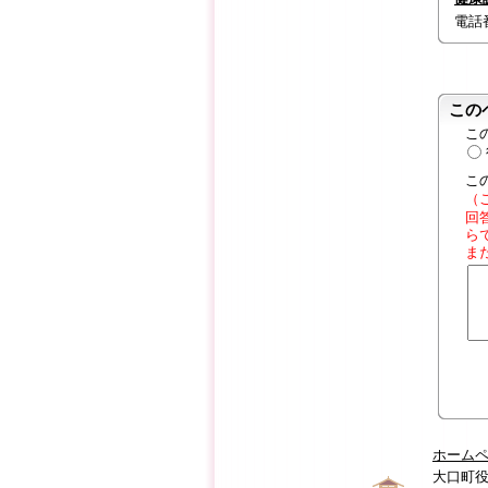
電話番号
この
こ
こ
（
回
ら
ま
ホーム
大口町役