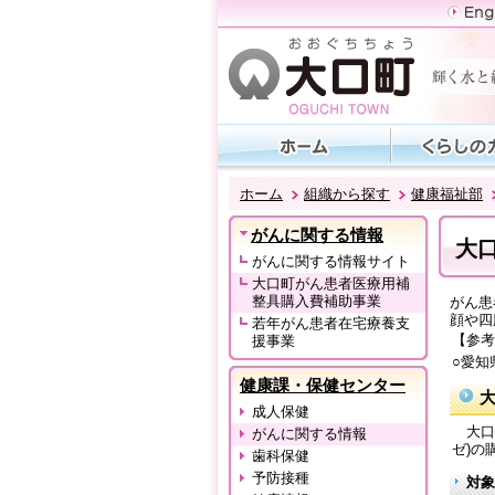
ホーム
組織から探す
健康福祉部
がんに関する情報
大
がんに関する情報サイト
大口町がん患者医療用補
整具購入費補助事業
がん患
顔や四
若年がん患者在宅療養支
【参考
援事業
○愛知
健康課・保健センター
成人保健
大口
がんに関する情報
ゼ)の
歯科保健
予防接種
対象