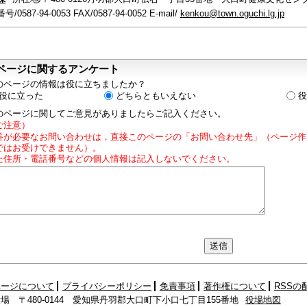
/0587-94-0053 FAX/0587-94-0052 E-mail/
kenkou@town.oguchi.lg.jp
ページに関するアンケート
のページの情報は役に立ちましたか？
役に立った
どちらともいえない
役
のページに関してご意見がありましたらご記入ください。
ご注意）
答が必要なお問い合わせは，直接このページの「お問い合わせ先」（ページ作
ではお受けできません）。
た住所・電話番号などの個人情報は記入しないでください。
ページについて
プライバシーポリシー
免責事項
著作権について
RSSの
場 〒480-0144 愛知県丹羽郡大口町下小口七丁目155番地
役場地図