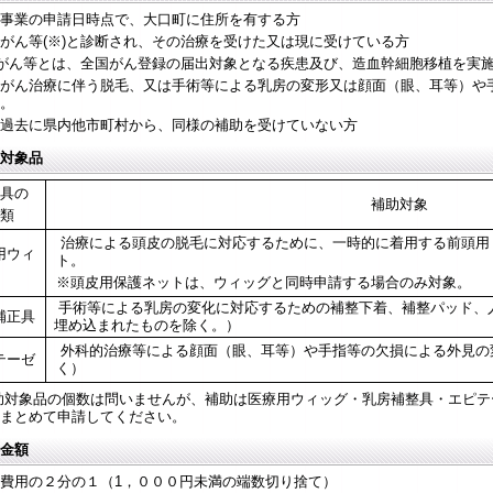
事業の申請日時点で、大口町に住所を有する方
ん等(※)と診断され、その治療を受けた又は現に受けている方
ん等とは、全国がん登録の届出対象となる疾患及び、造血幹細胞移植を実施
がん治療に伴う脱毛、又は手術等による乳房の変形又は顔面（眼、耳等）や
。
過去に県内他市町村から、同様の補助を受けていない方
対象品
具の
補助対象
類
治療による頭皮の脱毛に対応するために、一時的に着用する前頭用
用ウィ
ト。
※頭皮用保護ネットは、ウィッグと同時申請する場合のみ対象。
手術等による乳房の変化に対応するための補整下着、補整パッド、
補正具
埋め込まれたものを除く。）
外科的治療等による顔面（眼、耳等）や手指等の欠損による外見の
テーゼ
く）
助対象品の個数は問いませんが、補助は医療用ウィッグ・乳房補整具・エピテ
まとめて申請してください。
金額
費用の２分の１（1，０００円未満の端数切り捨て）