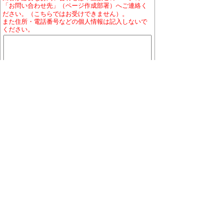
「お問い合わせ先」（ページ作成部署）へご連絡く
ださい。（こちらではお受けできません）。
また住所・電話番号などの個人情報は記入しないで
ください。
ホームページについて
プライバシーポリシー
免責
事項
著作権について
RSSの配信説明
大口町役場 〒480-0144 愛知県丹羽郡大口町下小口
七丁目155番地
役場地図
電話番号:0587-95-1111(代表)／ファックス:0587-95-
1030
お問い合わせ
業務時間:午前9時から午後4時まで（土曜・日曜日、祝
日及び12月29日から1月3日を除く）
※一部、業務日が異なる組織、施設があります。