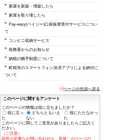
家屋を新築・増築したら
家屋を取り壊したら
Pay-easy(ペイジー)口座振替受付サービスについ
て
コンビニ収納サービス
税務署からのお知らせ
納税の猶予制度について
町税等のスマートフォン決済アプリによる納付に
ついて
ページの先頭へ戻る
このページに関するアンケート
このページの情報は役に立ちましたか？
役に立っ
どちらともいえ
役にたたなかっ
た
ない
た
このページに関してご意見がありましたらご記入く
ださい。
（ご注意）
回答が必要なお問い合わせは，直接このページの