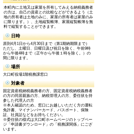
本町内に土地又は家屋を所有してみえる納税義務者
の方は、自己の資産との比較などができるよう（土
地の所有者は土地のみに、家屋の所有者は家屋のみ
に限ります。）、土地縦覧帳簿、家屋縦覧帳簿を無
料で縦覧することができます。
日時
原則4月1日から4月30日まで（第1期納期限まで）
ただし、土曜日、日曜日及び祝日を除く、午前9時
から午後4時まで（正午から午後１時を除く。）の
間に限ります。
場所
大口町役場1階税務課窓口
対象者
固定資産税納税義務者の方、固定資産税納税義務者
の方の同居親族の方、納税管理人の方、委任状を持
参した代理人の方
※本人確認のため、窓口にお越しいただく方の運転
免許書、マイナンバーカード、パスポート、保険
証、社員証などをお持ちください。
※委任状の様式は大口町ホームページのトップペー
ジ「申請書ダウンロード」の「税務課関係」にござ
います。