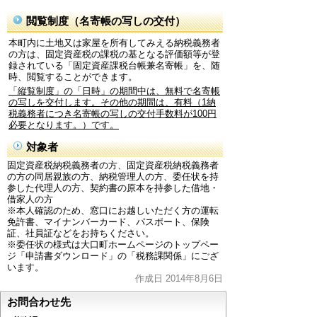
閲覧制度（名寄帳の写しの交付）
本町内に土地又は家屋を所有してみえる納税義務者
の方は、固定資産税の課税の基となる評価額等が登
録されている「固定資産課税台帳兼名寄帳」を、随
時、閲覧することができます。
「縦覧制度」の「日時」の期間中は、無料で名寄帳
の写しを交付します。その他の期間は、有料（1納
税義務者につき名寄帳の写しの交付手数料が100円
必要となります。）です。
対象者
固定資産税納税義務者の方、固定資産税納税義務者
の方の同居親族の方、納税管理人の方、委任状を持
参した代理人の方、契約書の原本を持参した借地・
借家人の方
※本人確認のため、窓口にお越しいただく方の運転
免許書、マイナンバーカード、パスポート、保険
証、社員証などをお持ちください。
※委任状の様式は大口町ホームページのトップペー
ジ「申請書ダウンロード」の「税務課関係」にござ
います。
作成日 2014年8月6日
お問合わせ先