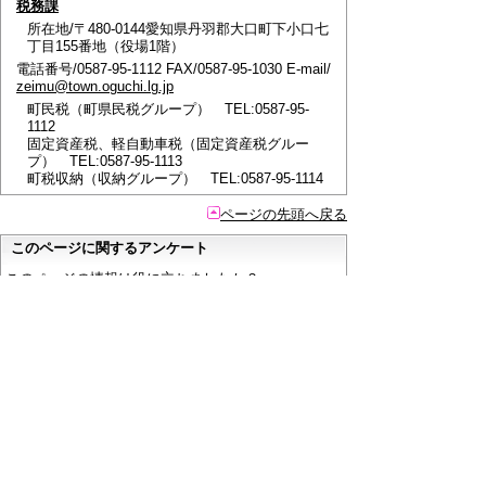
税務課
所在地/〒480-0144愛知県丹羽郡大口町下小口七
丁目155番地（役場1階）
電話番号/0587-95-1112 FAX/0587-95-1030 E-mail/
zeimu@town.oguchi.lg.jp
町民税（町県民税グループ） TEL:0587-95-
1112
固定資産税、軽自動車税（固定資産税グルー
プ） TEL:0587-95-1113
町税収納（収納グループ） TEL:0587-95-1114
ページの先頭へ戻る
このページに関するアンケート
このページの情報は役に立ちましたか？
役に立っ
どちらともいえ
役にたたなかっ
た
ない
た
このページに関してご意見がありましたらご記入く
ださい。
（ご注意）
回答が必要なお問い合わせは，直接このページの
「お問い合わせ先」（ページ作成部署）へご連絡く
ださい。（こちらではお受けできません）。
また住所・電話番号などの個人情報は記入しないで
ください。