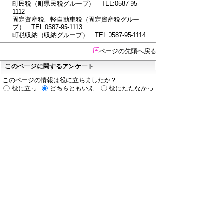
町民税（町県民税グループ） TEL:0587-95-
1112
固定資産税、軽自動車税（固定資産税グルー
プ） TEL:0587-95-1113
町税収納（収納グループ） TEL:0587-95-1114
ページの先頭へ戻る
このページに関するアンケート
このページの情報は役に立ちましたか？
役に立っ
どちらともいえ
役にたたなかっ
た
ない
た
このページに関してご意見がありましたらご記入く
ださい。
（ご注意）
回答が必要なお問い合わせは，直接このページの
「お問い合わせ先」（ページ作成部署）へご連絡く
ださい。（こちらではお受けできません）。
また住所・電話番号などの個人情報は記入しないで
ください。