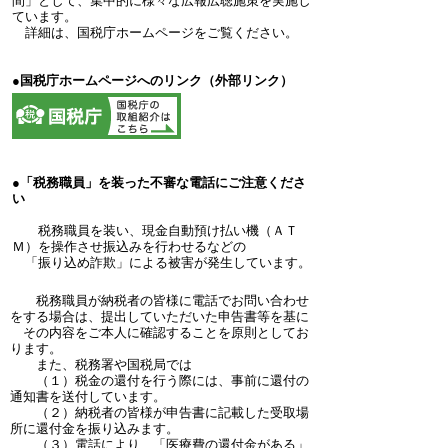
間」として、集中的に様々な広報広聴施策を実施し
ています。
詳細は、国税庁ホームページをご覧ください。
●
国税庁ホームページへのリンク（外部リンク）
●
「税務職員」を装った不審な電話にご注意くださ
い
税務職員を装い、現金自動預け払い機（ＡＴ
Ｍ）を操作させ振込みを行わせるなどの
「振り込め詐欺」による被害が発生しています。
税務職員が納税者の皆様に電話でお問い合わせ
をする場合は、提出していただいた申告書等を基に
その内容をご本人に確認することを原則としてお
ります。
また、税務署や国税局では
（１）税金の還付を行う際には、事前に還付の
通知書を送付しています。
（２）納税者の皆様が申告書に記載した受取場
所に還付金を振り込みます。
（３）電話により、「医療費の還付金がある」