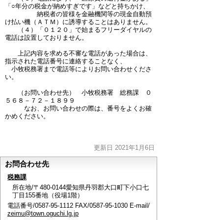
「○年分の税金が納めすぎです」などと持ちかけ、
納税者の皆様を金融機関等の現金自動預
け払い機（ＡＴＭ）に誘導することはありません。
（４）「０１２０」で始まるフリーダイヤルの
電話は設置しておりません。
上記内容を求める不審な電話があった場合は、
指示された電話番号に連絡することなく、
小牧税務署まで電話等によりお問い合わせくださ
い。
（お問い合わせ先） 小牧税務署 総務課 ０
５６８－７２－１８９９
なお、お問い合わせの際は、番号をよくお確
かめください。
更新日 2021年1月6日
お問合わせ先
税務課
所在地/〒480-0144愛知県丹羽郡大口町下小口七
丁目155番地（役場1階）
電話番号/0587-95-1112 FAX/0587-95-1030 E-mail/
zeimu@town.oguchi.lg.jp