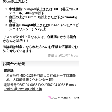
90cm以上の上に
中性脂肪150mg/dl以上またはHDL（善玉コレス
テロール）40mg/dl以下
血圧の上が130mmHg以上または下が85mmHg
以上
血糖値100mg/dl以上またはHbA1c（ヘモグロビ
ンエイワンシー）5.2以上
リスクが
3つ
以上重なる人は、
心臓病にかかる割合
がなんと36倍！！
※詳細は対象になられた方へのお手紙や広報等でお
知らせしていきます。
作成日 2010年4月5日
お問合わせ先
健康課
所在地/〒480-0126丹羽郡大口町伝右一丁目35番
地 大口町健康文化センター1階
電話番号/0587-94-0053 FAX/0587-94-0052 E-mail/
kenkou@town.oguchi.lg.jp
ページの先頭へ戻る
このページに関するアンケート