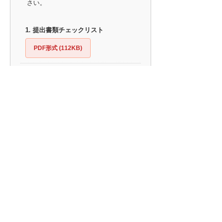
さい。
1. 提出書類チェックリスト
PDF形式 (112KB)
2. 交付申請書(様式第1)
Word形式 (22KB)
PDF形式 (59KB)
3. 金融機関が発行する返済予定表の写
し
※お手元の予定表のコピーをご用意くだ
さい。
▼