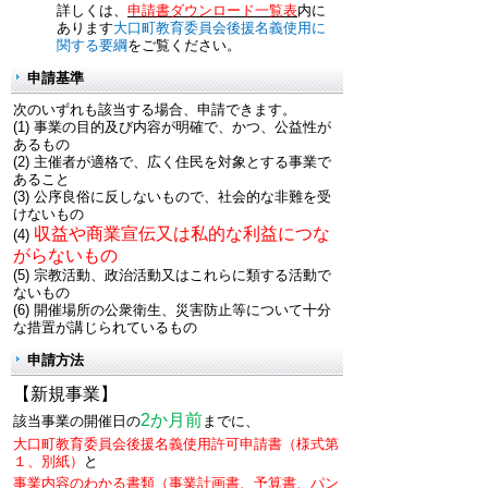
詳しくは、
申請書ダウンロード一覧表
内に
あります
大口町教育委員会後援名義使用に
関する要綱
をご覧ください。
申請基準
次のいずれも該当する場合、申請できます。
(1) 事業の目的及び内容が明確で、かつ、公益性が
あるもの
(2) 主催者が適格で、広く住民を対象とする事業で
あること
(3) 公序良俗に反しないもので、社会的な非難を受
けないもの
収益や商業宣伝又は私的な利益につな
(4)
がらないもの
(5) 宗教活動、政治活動又はこれらに類する活動で
ないもの
(6) 開催場所の公衆衛生、災害防止等について十分
な措置が講じられているもの
申請方法
【新規事業】
2か月前
該当事業の開催日の
までに、
大口町教育委員会後援名義使用許可申請書（様式第
１、別紙）
と
事業内容のわかる書類
（事業計画書、予算書、パン