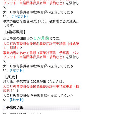
フレット、申請団体役員名簿・規約など）
を添付し
て、
大口町教育委員会 学校教育課へ提出してくださ
い。
（16セット)
事業の後援名義使用の許可は、教育委員会の議決と
します。
【継続事業】
１か月前
該当事業の開催日の
までに、
大口町教育委員会後援名義使用許可申請書（様式第
１、別紙）
と
事業内容のわかる書類
（事業計画書、予算書、パン
フレット、申請団体役員名簿・規約など）
を添付し
て、
大口町教育委員会 学校教育課へ提出してくださ
い。
(1セット)
【変更】
許可後、事業内容に変更が生じたときは、
大口町教育委員会後援名義使用許可事項変更届（様
式第４）
を
大口町教育委員会 学校教育課へ提出してくださ
い。
(1セット)
事業終了後