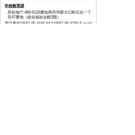
学校教育課
所在地/〒480-0126愛知県丹羽郡大口町伝右一丁
目47番地（総合福祉会館2階）
電話番号/0587-95-4446 FAX/0587-95-6755 E-mail/
kyouiku@town.oguchi.lg.jp
ページの先頭へ戻る
このページに関するアンケート
このページの情報は役に立ちましたか？
役に立っ
どちらともいえ
役にたたなかっ
た
ない
た
このページに関してご意見がありましたらご記入く
ださい。
（ご注意）
回答が必要なお問い合わせは，直接このページの
「お問い合わせ先」（ページ作成部署）へご連絡く
ださい。（こちらではお受けできません）。
また住所・電話番号などの個人情報は記入しないで
ください。