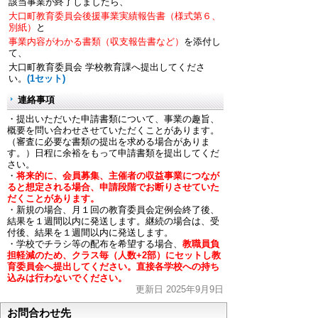
該当事業が終了しましたら、
大口町教育委員会後援事業実績報告書（様式第６、
別紙）
と
事業内容がわかる書類（収支報告書など）
を添付し
て、
大口町教育委員会 学校教育課へ提出してくださ
い。
(1セット)
連絡事項
・提出いただいた申請書類について、事業の趣旨、
概要を問い合わせさせていただくことがあります。
（審査に必要な書類の提出を求める場合がありま
す。）日程に余裕をもって申請書類を提出してくだ
さい。
・
将来的に、会員募集、主催者の収益事業につなが
ると想定される場合、申請段階でお断りさせていた
だくことがあります。
・新規の場合、月１回の教育委員会定例会終了後、
結果を１週間以内に発送します。継続の場合は、受
付後、結果を１週間以内に発送します。
・学校でチラシ等の配布を希望する場合、
教職員負
担軽減のため、クラス毎（人数+2部）にセットし教
育委員会へ提出してください。直接各学校への持ち
込みは行わないでください。
更新日 2025年9月9日
お問合わせ先