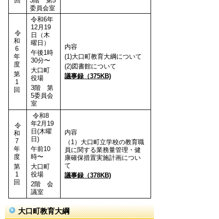
回
3階 第5
委員会室
令和6年
12月19
令
日（木
和
曜日）
内容
6
午後1時
年
(1)大口町教育大綱について
30分〜
度
(2)図書館について
大口町
第
議事録（375KB)
役場
1
3階 第
回
5委員会
室
令和8
年2月19
令
日(木曜
内容
和
日)
7
（1）大口町立学校の教育職
年
午前10
員に関する業務量管理・健
度
時〜
康確保措置実施計画につい
て
第
大口町
1
役場
議事録（378KB)
回
2階 会
議室
大口町教育大綱