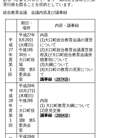
育行政を図ることを目的としています。
総合教育会議 会議内容及び議事録
期日・
内容・議事録
場所
平成27年
内容
平
9月29日
(1)大口町総合教育会議の運営
成
(火曜日)
について
27
午後1時
(2)大口町総合教育会議運営規
年
30分～
程及び大口町総合教育会議傍
度
大口町役
聴要領について
第
場
(3)大綱について
1
3階 第5
(4)大口町の教育の充実につい
回
委員会
て
室
議事録（
287KB
）
平成28年
平
10月27日
成
(木曜日)
28
午後2時
内容
年
～
(1) 大口町教育大綱について
度
大口町役
(2)意見交換
第
場
議事録（
286KB
）
1
3階 第5
回
委員会
室
平成29年