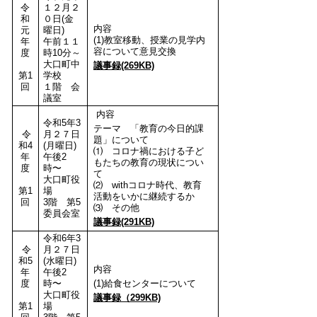
令
１２月２
和
０日(金
内容
元
曜日)
(1)教室移動、授業の見学内
年
午前１１
容について意見交換
度
時10分～
大口町中
議事録(269KB)
第1
学校
回
１階 会
議室
内容
令和5年3
テーマ 「教育の今日的課
令
月２７日
題」について
和4
(月曜日)
⑴ コロナ禍における子ど
年
午後2
もたちの教育の現状につい
度
時〜
て
大口町役
⑵ withコロナ時代、教育
第1
場
活動をいかに継続するか
回
3階 第5
⑶ その他
委員会室
議事録(291KB)
令和6年3
令
月２７日
和5
(水曜日)
内容
年
午後2
度
時〜
(1)給食センターについて
大口町役
議事録（299KB)
第1
場