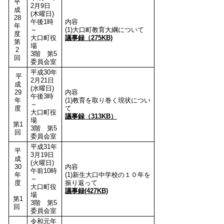
平
2月9日
成
(木曜日)
28
午後1時
内容
年
～
(1)大口町教育大綱について
度
大口町役
議事録（275KB)
第
場
2
3階 第5
回
委員会室
平成30年
平
2月21日
成
(水曜日)
29
内容
午後3時
年
(1)教育を取り巻く現状につい
～
度
て
大口町役
議事録（313KB）
場
第1
3階 第5
回
委員会室
平成31年
平
3月19日
成
(火曜日)
30
内容
午前10時
年
(1)新生大口中学校の１０年を
～
度
振り返って
大口町役
議事録(427KB)
場
第1
3階 第5
回
委員会室
令和元年