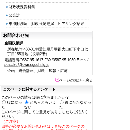
財政状況資料集
公会計
東海財務局 財政状況把握 ヒアリング結果
お問合わせ先
企画政策課
所在地/〒480-0144愛知県丹羽郡大口町下小口七
丁目155番地（役場2階）
電話番号/0587-95-1617 FAX/0587-95-1030 E-mail/
seisaku@town.oguchi.lg.jp
企画、総合計画、財政、広報・広聴
ページの先頭へ戻る
このページに関するアンケート
このページの情報は役に立ちましたか？
役に立っ
どちらともいえ
役にたたなかっ
た
ない
た
このページに関してご意見がありましたらご記入く
ださい。
（ご注意）
回答が必要なお問い合わせは，直接このページの