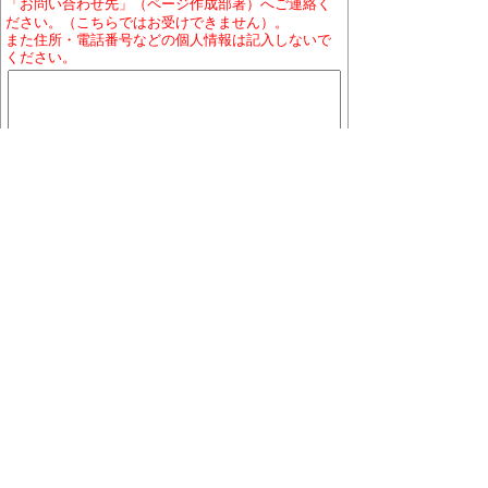
「お問い合わせ先」（ページ作成部署）へご連絡く
ださい。（こちらではお受けできません）。
また住所・電話番号などの個人情報は記入しないで
ください。
ホームページについて
プライバシーポリシー
免責
事項
著作権について
RSSの配信説明
大口町役場 〒480-0144 愛知県丹羽郡大口町下小口
七丁目155番地
役場地図
電話番号:0587-95-1111(代表)／ファックス:0587-95-
1030
お問い合わせ
業務時間:午前9時から午後4時まで（土曜・日曜日、祝
日及び12月29日から1月3日を除く）
※一部、業務日が異なる組織、施設があります。