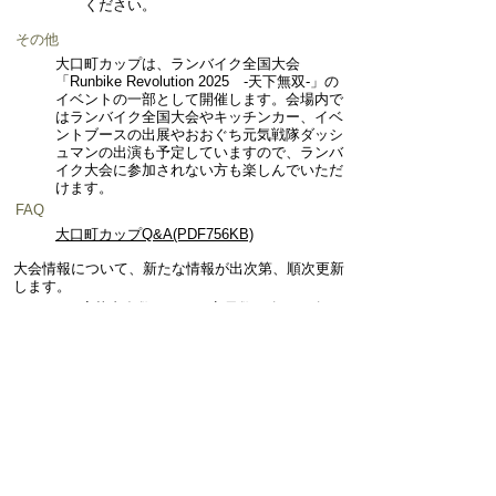
ください。
その他
大口町カップは、ランバイク全国大会
「Runbike Revolution 2025 -天下無双-」の
イベントの一部として開催します。会場内で
はランバイク全国大会やキッチンカー、イベ
ントブースの出展やおおぐち元気戦隊ダッシ
ュマンの出演も予定していますので、ランバ
イク大会に参加されない方も楽しんでいただ
けます。
FAQ
大口町カップQ&A(PDF756KB)
大会情報について、新たな情報が出次第、順次更新
します。
3月24日 応募者多数のため、定員数30名→40名に
変更します。
4月13日 会場マップを追加しました。
4月14日 主催者（一社）WRFホームページリンク
を掲載しました。
https://worldrunbike-f.jp/posts/2025zenkoku_info
↑全国大会の情報や当日の会場案内についてはこち
らをご確認ください。
申込方法