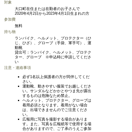
対象
大口町在住または在勤者のお子さんで
2020年4月2日から2023年4月1日生まれの方
参加費
無料
持ち物
ランバイク、ヘルメット、プロテクター（ひ
じ、ひざ）、グローブ（手袋、軍手可）、運
動靴
貸出可：ランバイク、ヘルメット、プロテク
ター、グローブ ※申込時に申請してくださ
い
注意・連絡事項
必ず1名以上保護者の方が同伴してくだ
さい。
運動靴、動きやすい服装でお越しくださ
い。サンダルなどかかとやつま先が露出
するものは危険なため禁止。
ヘルメット、プロテクター、グローブは
着用必須となります。着用がない場合
は、出場できませんのでご注意くださ
い。
広報用に写真を撮影する場合がありま
す。また、写真を広報紙等で使用する場
合がありますので、ご了承のうえご参加