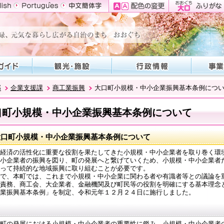
部
企業支援課
商工業振興
大口町小規模・中小企業振興基本条例につ
口町小規模・中小企業振興基本条例について
大口町小規模・中小企業振興基本条例について
経済の活性化に重要な役割を果たしてきた小規模・中小企業者を取り巻く環
小企業者の振興を図り、町の発展へと繋げていくため、小規模・中小企業者
って持続的な地域振興に取り組むことが必要です。
で、本町では、これまで小規模・中小企業に関わる者や有識者等との議論を
責務、商工会、大企業者、金融機関及び町民等の役割を明確にする基本理念
業振興基本条例」を制定、令和元年１２月２４日に施行しました。
町の発展における小規模・中小企業者の重要性に鑑み、小規模・中小企業者