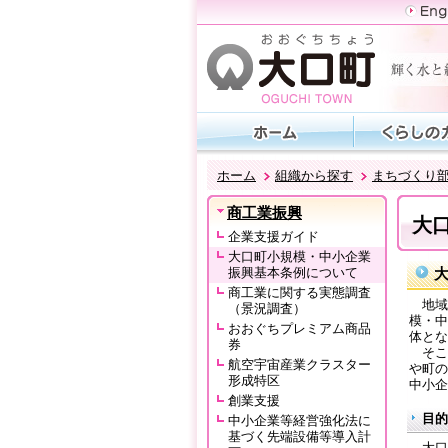
ホーム
組織から探す
まちづくり
商工業振興
大
企業支援ガイド
大口町小規模・中小企業
振興基本条例について
商工業に関する実態調査
地域
（景況調査）
模・中
おおぐちプレミアム商品
体とな
券
そこ
航空宇宙産業クラスター
や町の
形成特区
中小企
創業支援
目的
中小企業等経営強化法に
基づく先端設備等導入計
大口