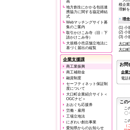
画
模企業
地方創生にかかる包括連
理解を
携協力に関する協定締結
式
理念
Webマッチングサイト募
集のご案内
(1)
(2)
取引かけこみ寺（旧：下
(3)
請かけこみ寺）
大規模小売店舗立地法に
大口町
基づく届出の縦覧
大口町
企業支援課
お問
商工業振興
商工補助金
企業
融資制度
電話番号
セーフティネット保証制
度について
大口町企業紹介サイト＜
OGCナビ＞
この
おおぐち応援券
こ
労働・雇用
工場立地法
こ
にぎわい創出事業
（
愛知県からのお知らせ