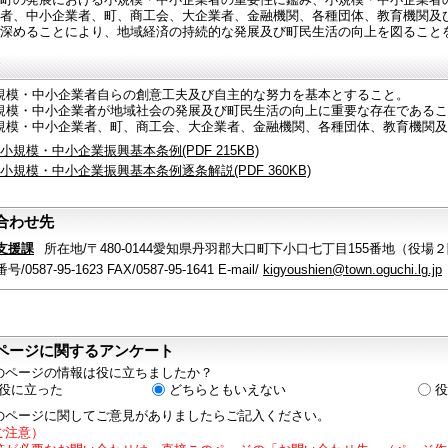
者、中小企業者、町、商工会、大企業者、金融機関、各種団体、教育機関及
深めることにより、地域経済の持続的な発展及び町民生活の向上を図ること
 小規模・中小企業者自らの創意工夫及び自主的な努力を基本とすること。
 小規模・中小企業者が地域社会の発展及び町民生活の向上に重要な存在である
 小規模・中小企業者、町、商工会、大企業者、金融機関、各種団体、教育機関
小規模・中小企業振興基本条例(PDF 215KB)
小規模・中小企業振興基本条例逐条解説(PDF 360KB)
合わせ先
支援課
所在地/〒480-0144愛知県丹羽郡大口町下小口七丁目155番地（役場
/0587-95-1623 FAX/0587-95-1641 E-mail/
kigyoushien@town.oguchi.lg.jp
ページに関するアンケート
のページの情報は役に立ちましたか？
役に立った
どちらともいえない
役
のページに関してご意見がありましたらご記入ください。
ご注意）