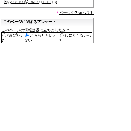
kigyoushien@town.oguchi.lg.jp
ページの先頭へ戻る
このページに関するアンケート
このページの情報は役に立ちましたか？
役に立っ
どちらともいえ
役にたたなかっ
た
ない
た
このページに関してご意見がありましたらご記入く
ださい。
（ご注意）
回答が必要なお問い合わせは，直接このページの
「お問い合わせ先」（ページ作成部署）へご連絡く
ださい。（こちらではお受けできません）。
また住所・電話番号などの個人情報は記入しないで
ください。