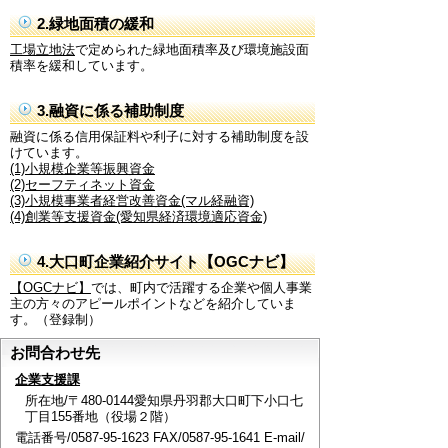
2.緑地面積の緩和
工場立地法
で定められた緑地面積率及び環境施設面
積率を緩和しています。
3.融資に係る補助制度
融資に係る信用保証料や利子に対する補助制度を設
けています。
(1)小規模企業等振興資金
(2)セーフティネット資金
(3)小規模事業者経営改善資金(マル経融資)
(4)創業等支援資金(愛知県経済環境適応資金)
4.大口町企業紹介サイト【OGCナビ】
【OGCナビ】
では、町内で活躍する企業や個人事業
主の方々のアピールポイントなどを紹介していま
す。（登録制）
お問合わせ先
企業支援課
所在地/〒480-0144愛知県丹羽郡大口町下小口七
丁目155番地（役場２階）
電話番号/0587-95-1623 FAX/0587-95-1641 E-mail/