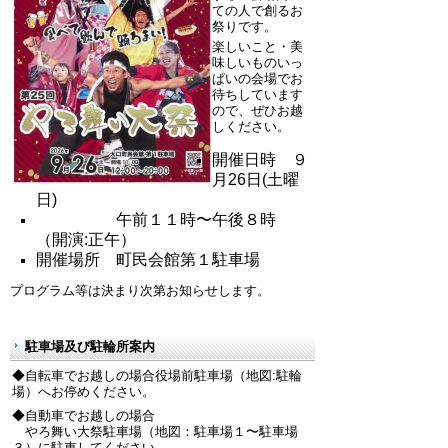
ての人で創るお
祭りです。
楽しいこと・美
味しいものいっ
ぱいの会場でお
待ちしています
ので、ぜひお越
しください。
開催日時 ９
月26日(土曜
日)
午前１１時〜午後８時
（開演:正午）
開催場所 町民会館第１駐車場
プログラム等は決まり次第お知らせします。
駐車場及び駐輪所案内
◆自転車でお越しの場合役場前駐車場（地図:駐輪
場）へお停めください。
◆自動車でお越しの場合
やろ舞い大祭駐車場（地図：駐車場１〜駐車場
３）に駐車してください。