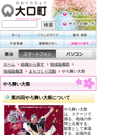
ホーム
組織から探す
地域協働部
地域協働課
まちづくり活動
やろ舞い大祭
やろ舞い大祭
第25回やろ舞い大祭について
やろ舞い大祭
は、ステージで
踊る、地域の仲
間と出展する、
観客として来場
する...会場内全