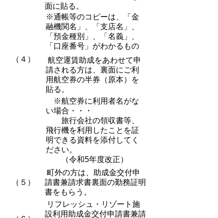
面に貼る。
※通帳等のコピーは、「金
融機関名」、「支店名」、
「預金種別」、「名義」、
「口座番号」がわかるもの
（４）
航空運賃助成をあわせて申
請される方は、裏面にご利
用航空券の半券（原本）を
貼る。
※航空券に利用者名がな
い場合・・・
旅行会社の領収書等、
飛行機を利用したことを証
明できる資料を添付してく
ださい。
（令和5年度改正）
町外の方は、助成金交付申
（５）
請書兼請求書裏面の勤務証明
書をもらう。
リフレッシュ・リゾート施
設利用助成金交付申請書兼請