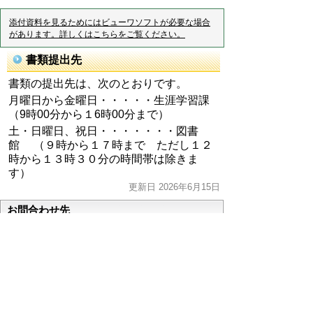
添付資料を見るためにはビューワソフトが必要な場合
があります。詳しくはこちらをご覧ください。
書類提出先
書類の提出先は、次のとおりです。
月曜日から金曜日・・・・・生涯学習課
（9時00分から１6時00分まで）
土・日曜日、祝日・・・・・・・図書
館
（９時から１７時まで ただし１２
時から１３時３０分の時間帯は除きま
す）
更新日 2026年6月15日
お問合わせ先
生涯学習課
所在地/〒480-0126愛知県丹羽郡大口町伝右一丁
目47番地（総合福祉会館2階）
電話番号/0587-95-3155 FAX/0587-95-6755 E-mail/
gakushuu@town.oguchi.lg.jp
ページの先頭へ戻る