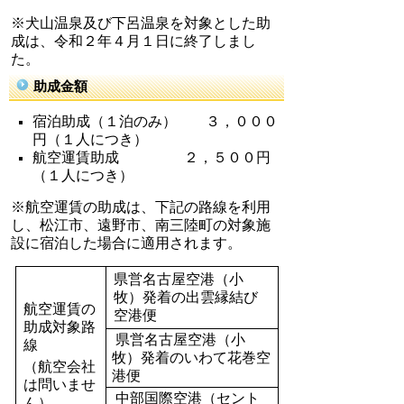
※犬山温泉及び下呂温泉を対象とした助
成は、令和２年４月１日に終了しまし
た。
助成金額
宿泊助成（１泊のみ） ３，０００
円（１人につき）
航空運賃助成 ２，５００円
（１人につき）
※航空運賃の助成は、
下記の路線を利用
し
、松江市、
遠野市
、南三陸町の対象施
設に宿泊した場合に適用されます。
県営名古屋空港（小
牧）発着の出雲縁結び
航空運賃の
空港便
助成対象路
県営名古屋空港（小
線
牧）発着のいわて花巻空
（航空会社
港便
は問いませ
中部国際空港（セント
ん）