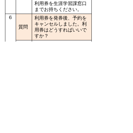
利用券を生涯学習課窓口
までお持ちください。
６
利用券を発券後、予約を
キャンセルしました。利
質問
用券はどうすればいいで
すか？
取り消し手続きを行いま
す。宿泊予定日を過ぎた
後でも構いませんので、
利用券を生涯学習課窓口
までお持ちください。な
回答
お、取り消し手続きを行
わなかった場合、後日改
めてご旅行される際に利
用券を発券することはで
きませんので、ご注意く
ださい。
７
リフレッシュリゾートを
利用して日間賀島に行く
質問
際に名鉄海上観光船に乗
ります。割引き制度はあ