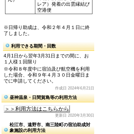
レア）発着の出雲縁結び
空港便
※
日帰り助成は、令和２年４月１日に終
了しました。
利用できる期間・回数
4月1日から翌年3月31日までの間に、お
１人様１回限り
※令和８年度中に宿泊及び航空機を利用
した場合、令和９年４月３０日金曜日ま
でに申請してください。
作成日 2024年6月21日
昼神温泉・日間賀島等の利用方法
＞＞利用方法はこちらから
更新日 2020年3月30日
松江市、遠野市、南三陸町の宿泊助成対
象施設の利用方法