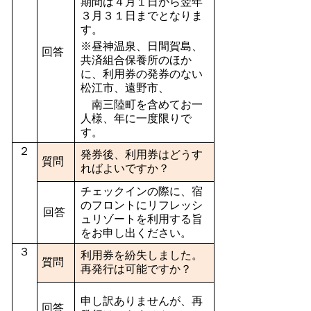
期間は４月１日から翌年
３月３１日までとなりま
す。
※昼神温泉、日間賀島、
回答
共済組合保養所のほか
に、利用券の発券のない
松江市、遠野市、
南三陸町を含めてお一
人様、年に一度限りで
す。
２
発券後、利用券はどうす
質問
ればよいですか？
チェックインの際に、宿
のフロントにリフレッシ
回答
ュリゾートを利用する旨
をお申し出ください。
３
利用券を紛失しました。
質問
再発行は可能ですか？
申し訳ありませんが、再
回答