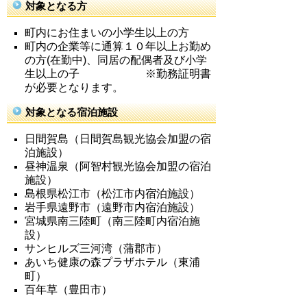
対象となる方
町内にお住まいの小学生以上の方
町内の企業等に通算１０年以上お勤め
の方(在勤中)、同居の配偶者及び小学
生以上の
子
※勤務証明書
が必要となります。
対象となる宿泊施設
日間賀島（
日間賀島
観光協会加盟の宿
泊施設）
昼神温泉（阿智村観光協会
加盟
の宿泊
施設
）
島根県松江市
（松江市内
宿泊施設
）
岩手県遠野市
（遠野市内
宿泊施設
）
宮城県南三陸町
（南三陸町内
宿泊施
設
）
サンヒルズ三河湾（蒲郡市）
あいち健康の森プラザホテル（東浦
町）
百年草（豊田市）