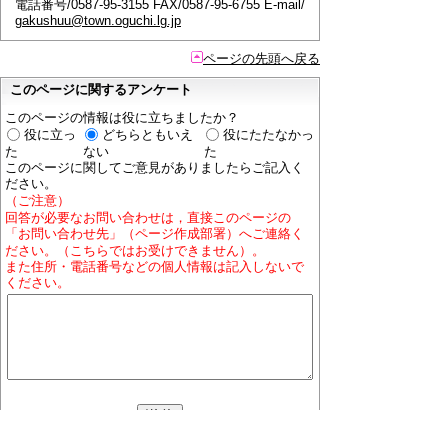
電話番号/0587-95-3155 FAX/0587-95-6755 E-mail/
gakushuu@town.oguchi.lg.jp
ページの先頭へ戻る
このページに関するアンケート
このページの情報は役に立ちましたか？
役に立っ
どちらともいえ
役にたたなかっ
た
ない
た
このページに関してご意見がありましたらご記入く
ださい。
（ご注意）
回答が必要なお問い合わせは，直接このページの
「お問い合わせ先」（ページ作成部署）へご連絡く
ださい。（こちらではお受けできません）。
また住所・電話番号などの個人情報は記入しないで
ください。